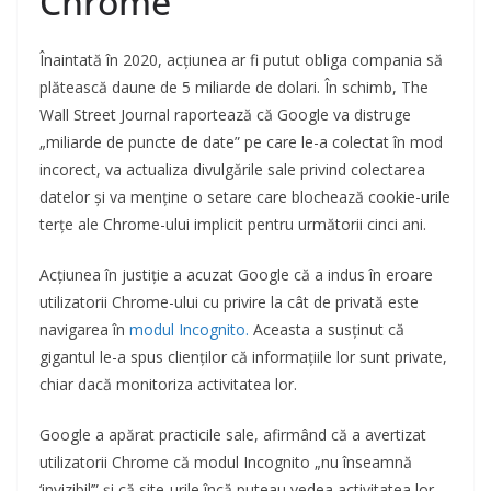
Chrome
Înaintată în 2020, acțiunea ar fi putut obliga compania să
plătească daune de 5 miliarde de dolari. În schimb, The
Wall Street Journal raportează că Google va distruge
„miliarde de puncte de date” pe care le-a colectat în mod
incorect, va actualiza divulgările sale privind colectarea
datelor și va menține o setare care blochează cookie-urile
terțe ale Chrome-ului implicit pentru următorii cinci ani.
Acțiunea în justiție a acuzat Google că a indus în eroare
utilizatorii Chrome-ului cu privire la cât de privată este
navigarea în
modul Incognito.
Aceasta a susținut că
gigantul le-a spus clienților că informațiile lor sunt private,
chiar dacă monitoriza activitatea lor.
Google a apărat practicile sale, afirmând că a avertizat
utilizatorii Chrome că modul Incognito „nu înseamnă
‘invizibil’” și că site-urile încă puteau vedea activitatea lor.