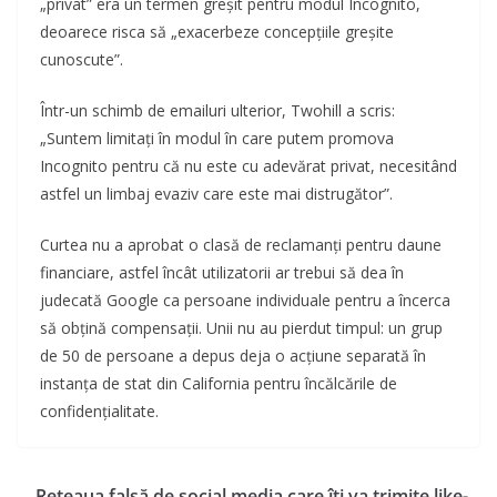
„privat” era un termen greșit pentru modul Incognito,
deoarece risca să „exacerbeze concepțiile greșite
cunoscute”.
Într-un schimb de emailuri ulterior, Twohill a scris:
„Suntem limitați în modul în care putem promova
Incognito pentru că nu este cu adevărat privat, necesitând
astfel un limbaj evaziv care este mai distrugător”.
Curtea nu a aprobat o clasă de reclamanți pentru daune
financiare, astfel încât utilizatorii ar trebui să dea în
judecată Google ca persoane individuale pentru a încerca
să obțină compensații. Unii nu au pierdut timpul: un grup
de 50 de persoane a depus deja o acțiune separată în
instanța de stat din California pentru încălcările de
confidențialitate.
Rețeaua falsă de social media care îți va trimite like-