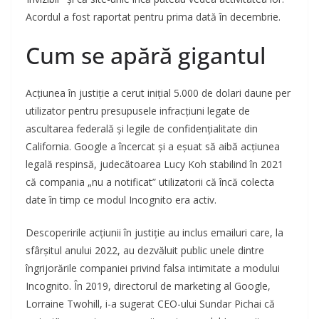
Acordul a fost raportat pentru prima dată în decembrie.
Cum se apără gigantul
Acțiunea în justiție a cerut inițial 5.000 de dolari daune per
utilizator pentru presupusele infracțiuni legate de
ascultarea federală și legile de confidențialitate din
California. Google a încercat și a eșuat să aibă acțiunea
legală respinsă, judecătoarea Lucy Koh stabilind în 2021
că compania „nu a notificat” utilizatorii că încă colecta
date în timp ce modul Incognito era activ.
Descoperirile acțiunii în justiție au inclus emailuri care, la
sfârșitul anului 2022, au dezvăluit public unele dintre
îngrijorările companiei privind falsa intimitate a modului
Incognito. În 2019, directorul de marketing al Google,
Lorraine Twohill, i-a sugerat CEO-ului Sundar Pichai că