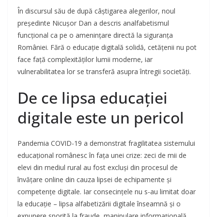
În discursul său de după câștigarea alegerilor, noul
președinte Nicușor Dan a descris analfabetismul
funcțional ca pe o amenințare directă la siguranța
României. Fără o educație digitală solidă, cetățenii nu pot
face față complexităților lumii moderne, iar
vulnerabilitatea lor se transferă asupra întregii societăți.
De ce lipsa educației
digitale este un pericol
Pandemia COVID-19 a demonstrat fragilitatea sistemului
educațional românesc în fața unei crize: zeci de mii de
elevi din mediul rural au fost excluși din procesul de
învățare online din cauza lipsei de echipamente și
competențe digitale. Iar consecințele nu s-au limitat doar
la educație – lipsa alfabetizării digitale înseamnă și o
expunere sporită la fraude, manipulare informațională,