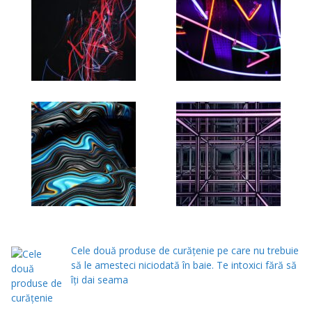
Cele două produse de curăţenie pe care nu trebuie
să le amesteci niciodată în baie. Te intoxici fără să
îţi dai seama