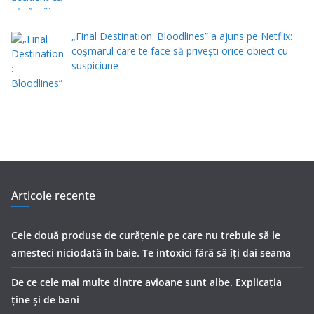
„Final Destination: Bloodlines” a ajuns pe Netflix:
coșmarul care te face să privești orice obiect cu
suspiciune
Articole recente
Cele două produse de curăţenie pe care nu trebuie să le
amesteci niciodată în baie. Te intoxici fără să îţi dai seama
De ce cele mai multe dintre avioane sunt albe. Explicația
ține și de bani