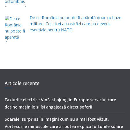
De ce România nu poate fi apărată doar cu baze
militare. Cele trei autostrăzi care au devenit
esențiale pentru NATO
Articole recente
Taxiurile electrice VinFast ajung în Europa: serviciul care
deține mașinile și își angajează direct șoferii
Soarele, surprins în imagini cum nu a mai fost văzut.
Vortexurile minuscule care ar putea explica furtunile solare