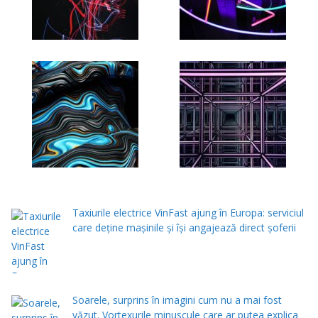
Taxiurile electrice VinFast ajung în Europa: serviciul
care deține mașinile și își angajează direct șoferii
Soarele, surprins în imagini cum nu a mai fost
văzut. Vortexurile minuscule care ar putea explica