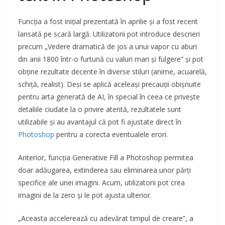
Funcția a fost inițial prezentată în aprilie și a fost recent
lansată pe scară largă. Utilizatorii pot introduce descrieri
precum „Vedere dramatică de jos a unui vapor cu aburi
din anii 1800 într-o furtună cu valuri mari și fulgere” și pot
obține rezultate decente în diverse stiluri (anime, acuarelă,
schiță, realist). Deși se aplică aceleași precauții obișnuite
pentru arta generată de AI, în special în ceea ce privește
detaliile ciudate la o privire atentă, rezultatele sunt
utilizabile și au avantajul că pot fi ajustate direct în
Photoshop
pentru a corecta eventualele erori.
Anterior, funcția Generative Fill a Photoshop permitea
doar adăugarea, extinderea sau eliminarea unor părți
specifice ale unei imagini. Acum, utilizatorii pot crea
imagini de la zero și le pot ajusta ulterior.
„Aceasta accelerează cu adevărat timpul de creare”, a