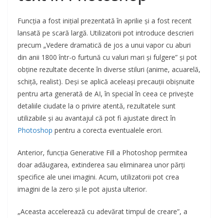
Funcția a fost inițial prezentată în aprilie și a fost recent
lansată pe scară largă. Utilizatorii pot introduce descrieri
precum „Vedere dramatică de jos a unui vapor cu aburi
din anii 1800 într-o furtună cu valuri mari și fulgere” și pot
obține rezultate decente în diverse stiluri (anime, acuarelă,
schiță, realist). Deși se aplică aceleași precauții obișnuite
pentru arta generată de AI, în special în ceea ce privește
detaliile ciudate la o privire atentă, rezultatele sunt
utilizabile și au avantajul că pot fi ajustate direct în
Photoshop
pentru a corecta eventualele erori.
Anterior, funcția Generative Fill a Photoshop permitea
doar adăugarea, extinderea sau eliminarea unor părți
specifice ale unei imagini. Acum, utilizatorii pot crea
imagini de la zero și le pot ajusta ulterior.
„Aceasta accelerează cu adevărat timpul de creare”, a