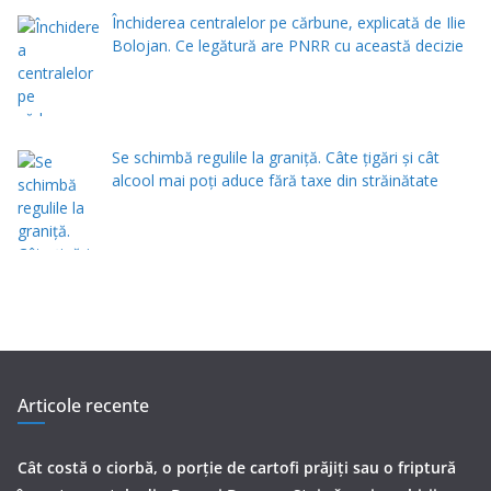
Închiderea centralelor pe cărbune, explicată de Ilie
Bolojan. Ce legătură are PNRR cu această decizie
Se schimbă regulile la graniță. Câte țigări și cât
alcool mai poți aduce fără taxe din străinătate
Articole recente
Cât costă o ciorbă, o porţie de cartofi prăjiţi sau o friptură