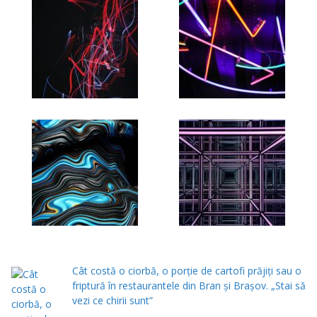
Cât costă o ciorbă, o porţie de cartofi prăjiţi sau o
friptură în restaurantele din Bran şi Braşov. „Stai să
vezi ce chirii sunt”