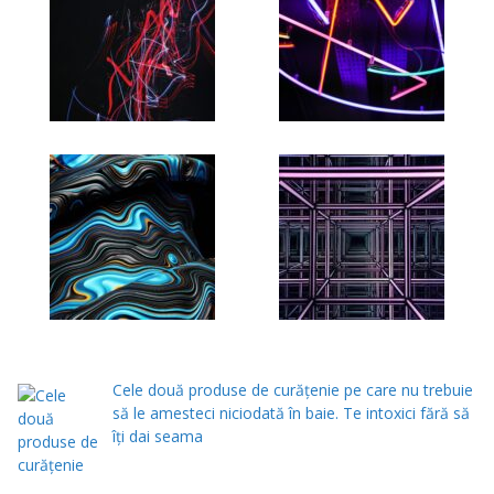
Cele două produse de curăţenie pe care nu trebuie
să le amesteci niciodată în baie. Te intoxici fără să
îţi dai seama