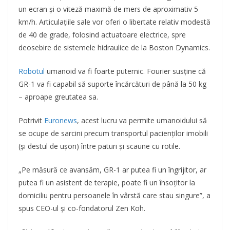
un ecran și o viteză maximă de mers de aproximativ 5
km/h. Articulațiile sale vor oferi o libertate relativ modestă
de 40 de grade, folosind actuatoare electrice, spre
deosebire de sistemele hidraulice de la Boston Dynamics.
Robotul
umanoid va fi foarte puternic. Fourier susține că
GR-1 va fi capabil să suporte încărcături de până la 50 kg
– aproape greutatea sa.
Potrivit
Euronews
, acest lucru va permite umanoidului să
se ocupe de sarcini precum transportul pacienților imobili
(și destul de ușori) între paturi și scaune cu rotile.
„Pe măsură ce avansăm, GR-1 ar putea fi un îngrijitor, ar
putea fi un asistent de terapie, poate fi un însoțitor la
domiciliu pentru persoanele în vârstă care stau singure”, a
spus CEO-ul și co-fondatorul Zen Koh.