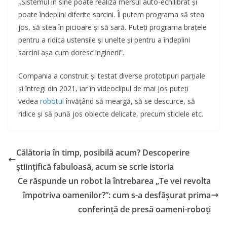
„Sistemul în sine poate realiza mersul auto-echilibrat și
poate îndeplini diferite sarcini. Îl putem programa să stea
jos, să stea în picioare și să sară. Puteți programa brațele
pentru a ridica ustensile și unelte și pentru a îndeplini
sarcini așa cum doresc inginerii”.
Compania a construit și testat diverse prototipuri parțiale
și întregi din 2021, iar în videoclipul de mai jos puteți
vedea
robotul
învățând să meargă, să se descurce, să
ridice și să pună jos obiecte delicate, precum sticlele etc.
Călătoria în timp, posibilă acum? Descoperire
științifică fabuloasă, acum se scrie istoria
Ce răspunde un robot la întrebarea „Te vei revolta
împotriva oamenilor?”: cum s-a desfășurat prima
conferință de presă oameni-roboți