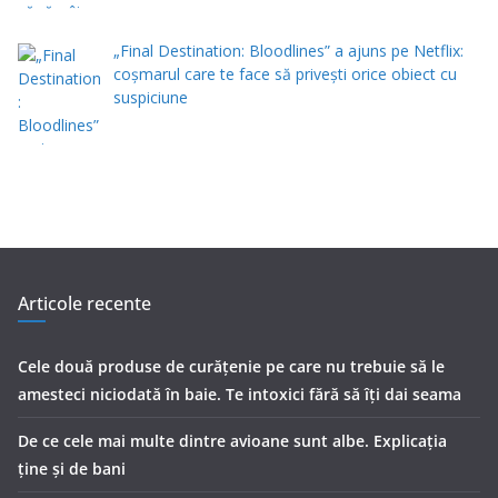
„Final Destination: Bloodlines” a ajuns pe Netflix:
coșmarul care te face să privești orice obiect cu
suspiciune
Articole recente
Cele două produse de curăţenie pe care nu trebuie să le
amesteci niciodată în baie. Te intoxici fără să îţi dai seama
De ce cele mai multe dintre avioane sunt albe. Explicația
ține și de bani