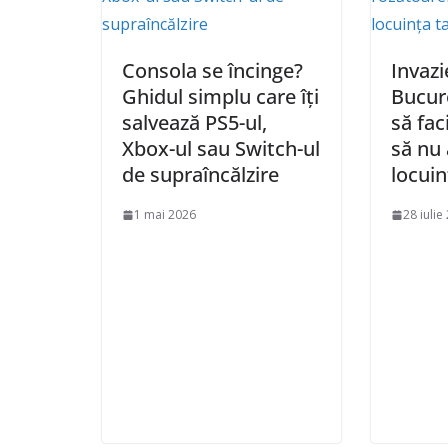
Consola se încinge?
Invazi
Ghidul simplu care îți
Bucure
salvează PS5-ul,
să fac
Xbox-ul sau Switch-ul
să nu 
de supraîncălzire
locuin
1 mai 2026
28 iulie