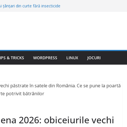
 țânțari din curte fără insecticide
recomandate de specialiști
rite: condens normal sau etanșare
ferența
r anvelopele tot se uzează prost: bucșe,
te
i: de ce nu e despre roboți, ci despre
rul condiţionat în maşină. Şoferii îl
torul, dar e o mare greşeală, spun
IPS & TRICKS
WORDPRESS
LINUX
JOCURI
Elena 2026: obiceiurile vechi