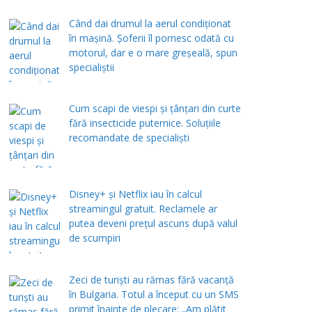
Când dai drumul la aerul condiţionat
în maşină. Şoferii îl pornesc odată cu
motorul, dar e o mare greşeală, spun
specialiştii
Cum scapi de viespi și țânțari din curte
fără insecticide puternice. Soluțiile
recomandate de specialiști
Disney+ și Netflix iau în calcul
streamingul gratuit. Reclamele ar
putea deveni prețul ascuns după valul
de scumpiri
Zeci de turiști au rămas fără vacanță
în Bulgaria. Totul a început cu un SMS
primit înainte de plecare: „Am plătit