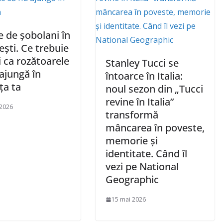
e de șobolani în
ști. Ce trebuie
i ca rozătoarele
Stanley Tucci se
ajungă în
întoarce în Italia:
ța ta
noul sezon din „Tucci
revine în Italia”
 2026
transformă
mâncarea în poveste,
memorie și
identitate. Când îl
vezi pe National
Geographic
15 mai 2026