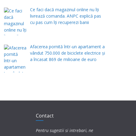
Ce faci dacă magazinul online nu îți
livrează comanda. ANPC explică pas
cu pas cum îți recuperezi banii
Afacerea pornită într-un apartament a
vândut 750.000 de biciclete electrice și
a încasat 869 de milioane de euro
Contact
Pentru sugestii si intrebari, ne