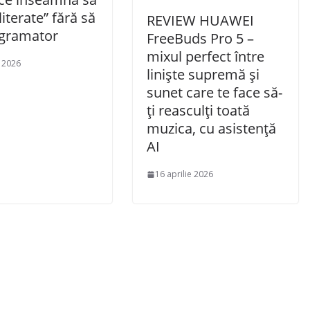
-literate” fără să
REVIEW HUAWEI
ogramator
FreeBuds Pro 5 –
mixul perfect între
e 2026
liniște supremă și
sunet care te face să-
ți reasculți toată
muzica, cu asistență
AI
16 aprilie 2026