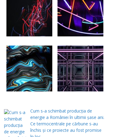
Cum s-a schimbat producția de
energie a României în ultimii șase ani.
Ce termocentrale pe cărbune s-au
închis și ce proiecte au fost promise
în loc