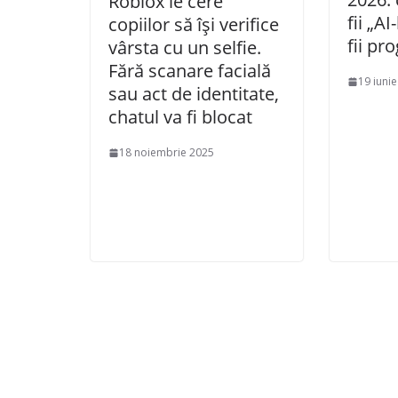
Roblox le cere
fii „AI
copiilor să își verifice
fii pr
vârsta cu un selfie.
Fără scanare facială
19 iuni
sau act de identitate,
chatul va fi blocat
18 noiembrie 2025