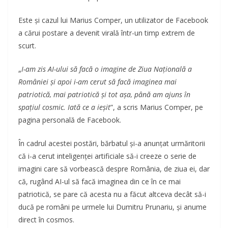
Este și cazul lui Marius Comper, un utilizator de Facebook
a cărui postare a devenit virală într-un timp extrem de
scurt.
„
I-am zis AI-ului să facă o imagine de Ziua Națională a
României și apoi i-am cerut să facă imaginea mai
patriotică, mai patriotică și tot așa, până am ajuns în
spațiul cosmic. Iată ce a ieșit
”, a scris Marius Comper, pe
pagina personală de Facebook.
În cadrul acestei postări, bărbatul și-a anunțat urmăritorii
că i-a cerut inteligenței artificiale să-i creeze o serie de
imagini care să vorbească despre România, de ziua ei, dar
că, rugând AI-ul să facă imaginea din ce în ce mai
patriotică, se pare că acesta nu a făcut altceva decât să-i
ducă pe români pe urmele lui Dumitru Prunariu, și anume
direct în cosmos.