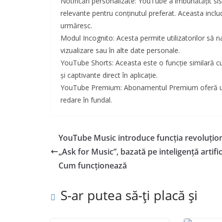
Notificări personalizate: YouTube a îmbunătățit siste
relevante pentru conținutul preferat. Aceasta includ
urmăresc.
Modul Incognito: Acesta permite utilizatorilor să na
vizualizare sau în alte date personale.
YouTube Shorts: Aceasta este o funcție similară cu 
și captivante direct în aplicație.
YouTube Premium: Abonamentul Premium oferă utiliz
redare în fundal.
YouTube Music introduce funcția revoluțio
„Ask for Music”, bazată pe inteligență artific
Cum funcționează
S-ar putea să-ți placă și