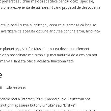
 preferat sau chiar melodii specifice pentru ocazii speciale,
nsforma experiența de utilizare, făcând procesul de descoperire
tă în codul sursă al aplicației, ceea ce sugerează că încă se
 avertizare că această opțiune ar putea conține erori, fiind încă
 planurilor, „Ask for Music” ar putea deveni un element
orilor o modalitate mai simplă și mai naturală de a explora noi
mă va fi lansată oficial această funcționalitate.
e
ile sale recente:
amental al interacțiunii cu videoclipurile. Utilizatorii pot
ut prin apăsarea butonului “Like” sau “Dislike”.