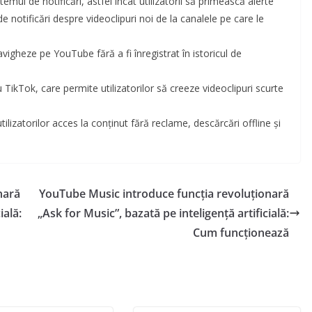
mul de notificări, astfel încât utilizatorii să primească alerte
e notificări despre videoclipuri noi de la canalele pe care le
vigheze pe YouTube fără a fi înregistrat în istoricul de
TikTok, care permite utilizatorilor să creeze videoclipuri scurte
atorilor acces la conținut fără reclame, descărcări offline și
nară
YouTube Music introduce funcția revoluționară
ială:
„Ask for Music”, bazată pe inteligență artificială:
Cum funcționează