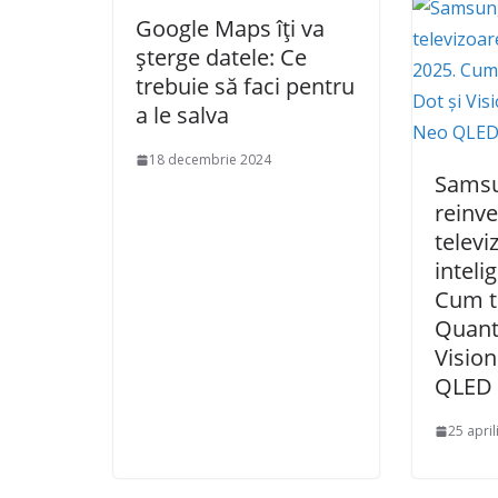
Google Maps îți va
șterge datele: Ce
trebuie să faci pentru
a le salva
18 decembrie 2024
Sams
reinv
televi
inteli
Cum t
Quant
Vision
QLED 
25 april