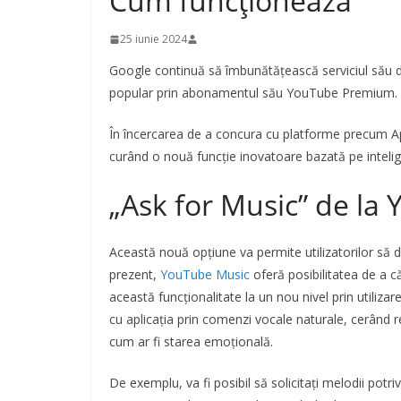
Cum funcționează
25 iunie 2024
Google continuă să îmbunătățească serviciul său 
popular prin abonamentul său YouTube Premium.
În încercarea de a concura cu platforme precum Ap
curând o nouă funcție inovatoare bazată pe intelige
„Ask for Music” de la
Această nouă opțiune va permite utilizatorilor să d
prezent,
YouTube Music
oferă posibilitatea de a c
această funcționalitate la un nou nivel prin utilizar
cu aplicația prin comenzi vocale naturale, cerând re
cum ar fi starea emoțională.
De exemplu, va fi posibil să solicitați melodii potri