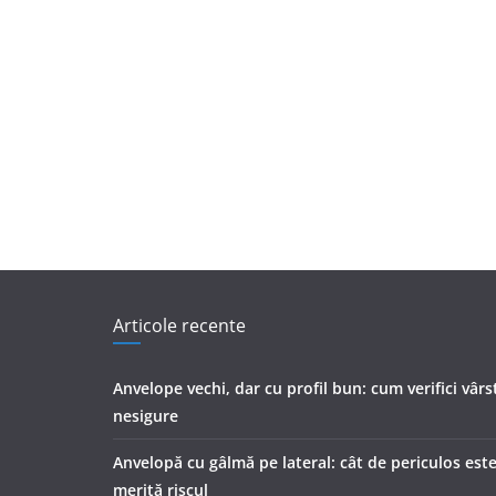
Articole recente
Anvelope vechi, dar cu profil bun: cum verifici vârs
nesigure
Anvelopă cu gâlmă pe lateral: cât de periculos este
merită riscul