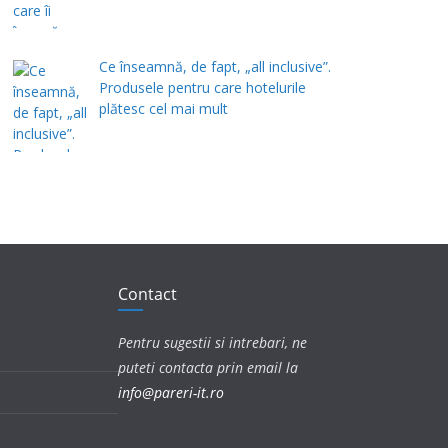
Ce înseamnă, de fapt, „all inclusive”.
Produsele pentru care hotelurile
plătesc cel mai mult
Contact
Pentru sugestii si intrebari, ne
puteti contacta prin email la
info@pareri-it.ro