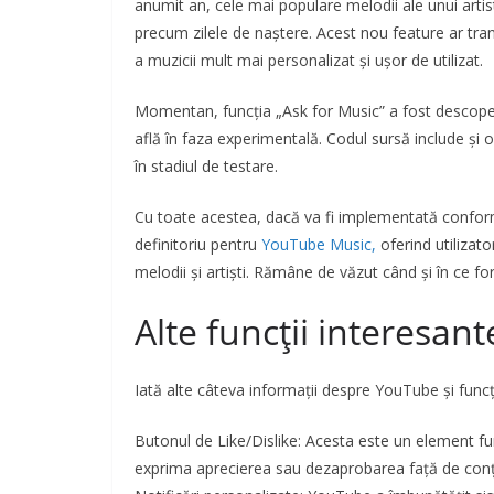
anumit an, cele mai populare melodii ale unui artist
precum zilele de naștere. Acest nou feature ar tra
a muzicii mult mai personalizat și ușor de utilizat.
Momentan, funcția „Ask for Music” a fost descoperi
află în faza experimentală. Codul sursă include și o
în stadiul de testare.
Cu toate acestea, dacă va fi implementată conform
definitoriu pentru
YouTube Music,
oferind utilizat
melodii și artiști. Rămâne de văzut când și în ce for
Alte funcții interesant
Iată alte câteva informații despre YouTube și funcți
Butonul de Like/Dislike: Acesta este un element fund
exprima aprecierea sau dezaprobarea față de conțin