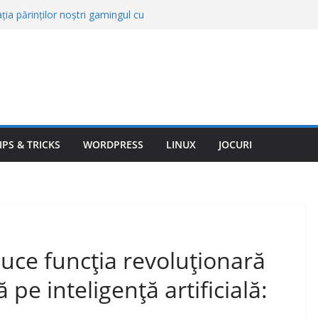
ția părinților noștri gamingul cu
cum
 profil bun: cum verifici vârsta și când
lateral: cât de periculos este și de ce
îți încetinesc pornirea Windows. Cele
ră să-ți dai seama VIDEO
a client–firmă când suportul tehnic
% automat
IPS & TRICKS
WORDPRESS
LINUX
JOCURI
uce funcția revoluționară
 pe inteligență artificială: