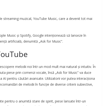
de streaming muzical, YouTube Music, care a devenit tot mai
ple Music și Spotify, Google intenționează să lanseze în
nță artificială, denumită „Ask for Music”.
 YouTube
escopere melodii noi într-un mod mult mai natural și intuitiv. În
ăuta piese prin comenzi vocale, însă „Ask for Music” va duce
ea AI pentru căutări avansate. Utilizatorii vor putea interacționa
comandări de melodii în funcție de diverse criterii subiective,
vite pentru o anumită stare de spirit, piese lansate într-un