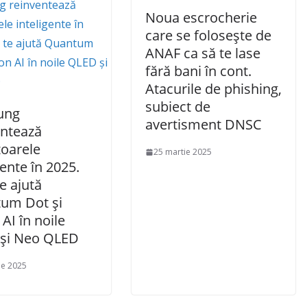
Noua escrocherie
care se folosește de
ANAF ca să te lase
fără bani în cont.
Atacurile de phishing,
subiect de
ung
avertisment DNSC
entează
zoarele
25 martie 2025
gente în 2025.
e ajută
um Dot și
 AI în noile
și Neo QLED
ie 2025