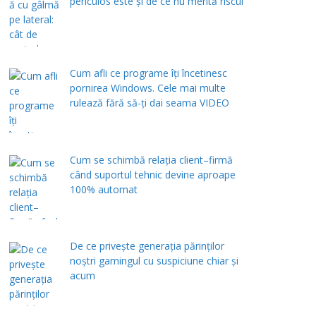
periculos este și de ce nu merită riscul
Cum afli ce programe îți încetinesc
pornirea Windows. Cele mai multe
rulează fără să-ți dai seama VIDEO
Cum se schimbă relația client–firmă
când suportul tehnic devine aproape
100% automat
De ce privește generația părinților
noștri gamingul cu suspiciune chiar și
acum