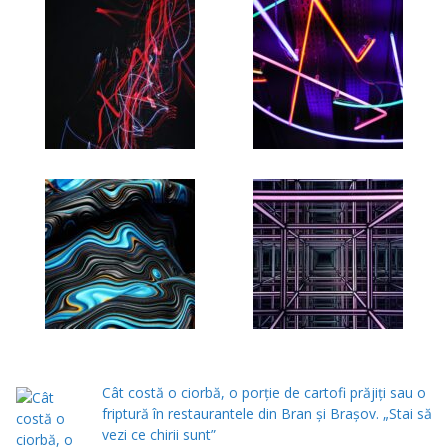
Cât costă o ciorbă, o porţie de cartofi prăjiţi sau o
friptură în restaurantele din Bran şi Braşov. „Stai să
vezi ce chirii sunt”