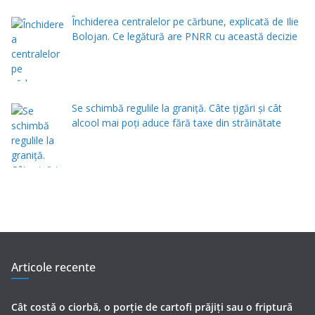
Închiderea centralelor pe cărbune, explicată de Ilie
Bolojan. Ce legătură are PNRR cu această decizie
Se schimbă regulile la graniță. Câte țigări și cât
alcool mai poți aduce fără taxe din străinătate
Articole recente
Cât costă o ciorbă, o porţie de cartofi prăjiţi sau o friptură