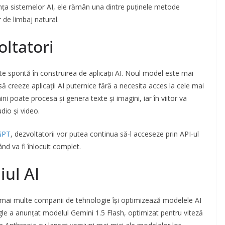
nța sistemelor AI, ele rămân una dintre puținele metode
de limbaj natural.
ltatori
te sporită în construirea de aplicații AI. Noul model este mai
 să creeze aplicații AI puternice fără a necesita acces la cele mai
i poate procesa și genera texte și imagini, iar în viitor va
dio și video.
GPT
, dezvoltatorii vor putea continua să-l acceseze prin API-ul
ând va fi înlocuit complet.
ul AI
 mai multe companii de tehnologie își optimizează modelele AI
ogle a anunțat modelul Gemini 1.5 Flash, optimizat pentru viteză