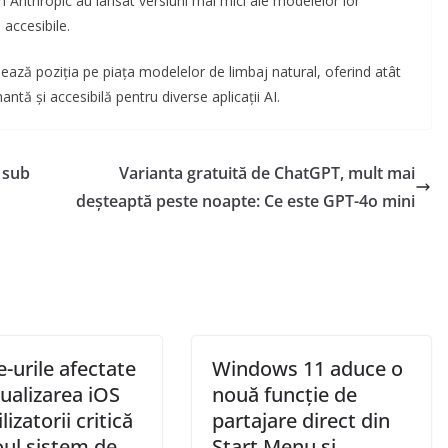
 Anthropic au lansat versiuni mai mici ale modelelor lor
 accesibile.
ează poziția pe piața modelelor de limbaj natural, oferind atât
mantă și accesibilă pentru diverse aplicații AI.
– sub
Varianta gratuită de ChatGPT, mult mai
deșteaptă peste noapte: Ce este GPT-4o mini
-urile afectate
Windows 11 aduce o
ualizarea iOS
nouă funcție de
lizatorii critică
partajare direct din
oul sistem de
Start Menu și