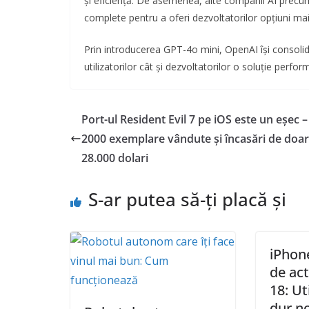
și eficiență. De asemenea, alte companii AI precum
complete pentru a oferi dezvoltatorilor opțiuni mai
Prin introducerea GPT-4o mini, OpenAI își consolid
utilizatorilor cât și dezvoltatorilor o soluție perfor
Port-ul Resident Evil 7 pe iOS este un eșec 
2000 exemplare vândute și încasări de doar
28.000 dolari
S-ar putea să-ți placă și
iPhone
de act
18: Uti
dur n