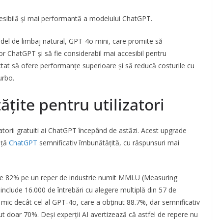
sibilă și mai performantă a modelului ChatGPT.
el de limbaj natural, GPT-4o mini, care promite să
or ChatGPT și să fie considerabil mai accesibil pentru
ectat să ofere performanțe superioare și să reducă costurile cu
urbo.
ite pentru utilizatori
atorii gratuiti ai ChatGPT începând de astăzi. Acest upgrade
nță
ChatGPT
semnificativ îmbunătățită, cu răspunsuri mai
de 82% pe un reper de industrie numit MMLU (Measuring
nclude 16.000 de întrebări cu alegere multiplă din 57 de
mic decât cel al GPT-4o, care a obținut 88.7%, dar semnificativ
t doar 70%. Deși experții AI avertizează că astfel de repere nu