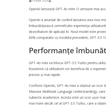
19 iulie 2024
OpenAI lansează GPT-4o mini: O versiune mai acce
OpenAI a anunțat de curând lansarea unui nou mod
îmbunătățească semnificativ experiența utilizatoril
dezvoltatorii de aplicații AI. Noul model este proi
60% comparativ cu modelul precedent, GPT-3.5 T
Performanțe îmbunătăț
GPT-4o mini va înlocui GPT-3.5 Turbo pentru utiliz
înseamnă că utilizatorii vor beneficia de o experie
precise și mai rapide.
Conform OpenAI, GPT-4o mini a obținut un scor 
Massive Multitask Language Understanding), care i
subiecte academice. Acesta este un scor ușor mai 
mai mare decât cel al GPT-3.5 Turbo, care a obținu