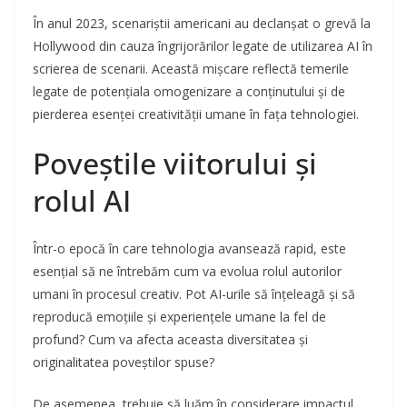
În anul 2023, scenariștii americani au declanșat o grevă la
Hollywood din cauza îngrijorărilor legate de utilizarea AI în
scrierea de scenarii. Această mișcare reflectă temerile
legate de potențiala omogenizare a conținutului și de
pierderea esenței creativității umane în fața tehnologiei.
Poveștile viitorului și
rolul AI
Într-o epocă în care tehnologia avansează rapid, este
esențial să ne întrebăm cum va evolua rolul autorilor
umani în procesul creativ. Pot AI-urile să înțeleagă și să
reproducă emoțiile și experiențele umane la fel de
profund? Cum va afecta aceasta diversitatea și
originalitatea poveștilor spuse?
De asemenea, trebuie să luăm în considerare impactul