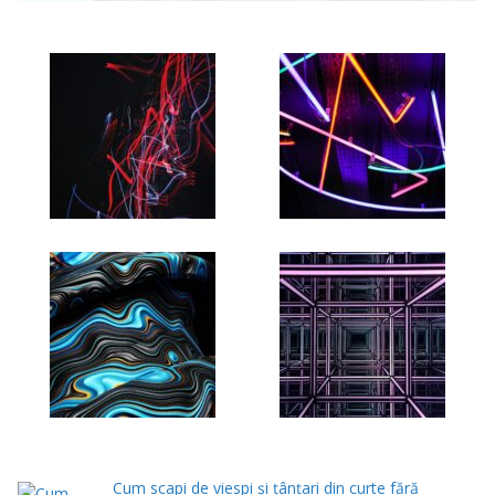
Cum scapi de viespi și țânțari din curte fără