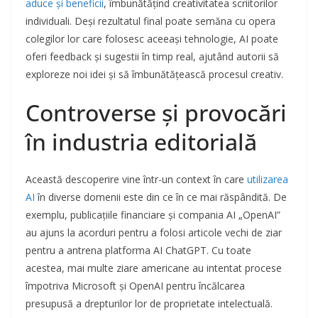
aduce și beneficii
, îmbunătățind creativitatea scriitorilor
individuali. Deși rezultatul final poate semăna cu opera
colegilor lor care folosesc aceeași tehnologie, AI poate
oferi feedback și sugestii în timp real, ajutând autorii să
exploreze noi idei și să îmbunătățească procesul creativ.
Controverse și provocări
în industria editorială
Această descoperire vine într-un context în care
utilizarea
AI
în diverse domenii este din ce în ce mai răspândită. De
exemplu, publicațiile financiare și compania AI „OpenAI”
au ajuns la acorduri pentru a folosi articole vechi de ziar
pentru a antrena platforma AI ChatGPT. Cu toate
acestea, mai multe ziare americane au intentat procese
împotriva Microsoft și OpenAI pentru încălcarea
presupusă a drepturilor lor de proprietate intelectuală.