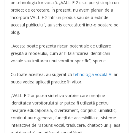
pe tehnologia lor vocală. „VALL-E 2 este pur și simplu un
proiect de cercetare. În prezent, nu avem planuri de a
încorpora VALL-E 2 într-un produs sau de a extinde
accesul publicului”, au scris cercetătorii într-o postare pe
blog.
„Acesta poate prezenta riscuri potențiale de utilizare
greșită a modelului, cum ar fi falsificarea identificării
vocale sau imitarea unui vorbitor specific”, spun ei.
Cu toate acestea, au sugerat că
tehnologia vocală AI
ar
putea vedea aplicații practice în viitor.
„VALL-E 2 ar putea sintetiza vorbire care menține
identitatea vorbitorului și ar putea fi utilizată pentru
învățare educațională, divertisment, conținut jurnalistic,
conținut auto-generat, funcții de accesibilitate, sisteme
interactive de răspuns vocal, traducere, chatbot-uri și așa
mai departe”, au adăugat cercetătorii.