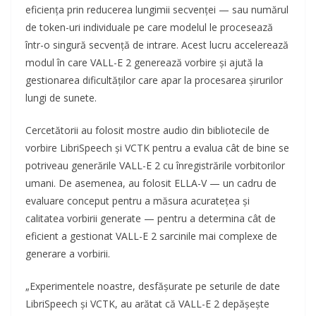
eficiența prin reducerea lungimii secvenței — sau numărul
de token-uri individuale pe care modelul le procesează
într-o singură secvență de intrare. Acest lucru accelerează
modul în care VALL-E 2 generează vorbire și ajută la
gestionarea dificultăților care apar la procesarea șirurilor
lungi de sunete.
Cercetătorii au folosit mostre audio din bibliotecile de
vorbire LibriSpeech și VCTK pentru a evalua cât de bine se
potriveau generările VALL-E 2 cu înregistrările vorbitorilor
umani. De asemenea, au folosit ELLA-V — un cadru de
evaluare conceput pentru a măsura acuratețea și
calitatea vorbirii generate — pentru a determina cât de
eficient a gestionat VALL-E 2 sarcinile mai complexe de
generare a vorbirii.
„Experimentele noastre, desfășurate pe seturile de date
LibriSpeech și VCTK, au arătat că VALL-E 2 depășește