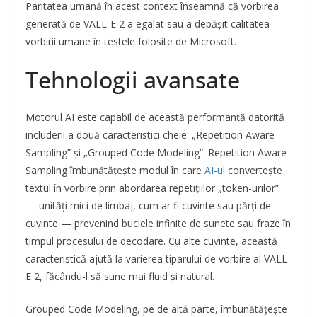
Paritatea umană în acest context înseamnă că vorbirea
generată de VALL-E 2 a egalat sau a depășit calitatea
vorbirii umane în testele folosite de Microsoft.
Tehnologii avansate
Motorul AI este capabil de această performanță datorită
includerii a două caracteristici cheie: „Repetition Aware
Sampling” și „Grouped Code Modeling”. Repetition Aware
Sampling îmbunătățește modul în care
AI-ul
convertește
textul în vorbire prin abordarea repetițiilor „token-urilor”
— unități mici de limbaj, cum ar fi cuvinte sau părți de
cuvinte — prevenind buclele infinite de sunete sau fraze în
timpul procesului de decodare. Cu alte cuvinte, această
caracteristică ajută la varierea tiparului de vorbire al VALL-
E 2, făcându-l să sune mai fluid și natural.
Grouped Code Modeling, pe de altă parte, îmbunătățește