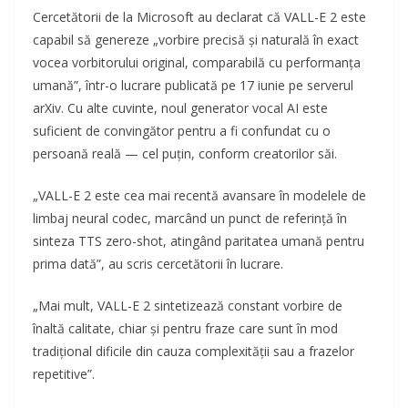
Cercetătorii de la Microsoft au declarat că VALL-E 2 este
capabil să genereze „vorbire precisă și naturală în exact
vocea vorbitorului original, comparabilă cu performanța
umană”, într-o lucrare publicată pe 17 iunie pe serverul
arXiv. Cu alte cuvinte, noul generator vocal AI este
suficient de convingător pentru a fi confundat cu o
persoană reală — cel puțin, conform creatorilor săi.
„VALL-E 2 este cea mai recentă avansare în modelele de
limbaj neural codec, marcând un punct de referință în
sinteza TTS zero-shot, atingând paritatea umană pentru
prima dată”, au scris cercetătorii în lucrare.
„Mai mult, VALL-E 2 sintetizează constant vorbire de
înaltă calitate, chiar și pentru fraze care sunt în mod
tradițional dificile din cauza complexității sau a frazelor
repetitive”.