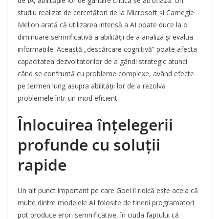
de IA, abilitățile lor de gândire critică se atrofiază. Un
studiu realizat de cercetători de la Microsoft și Carnegie
Mellon arată că utilizarea intensă a AI poate duce la o
diminuare semnificativă a abilității de a analiza și evalua
informațiile. Această „descărcare cognitivă” poate afecta
capacitatea dezvoltatorilor de a gândi strategic atunci
când se confruntă cu probleme complexe, având efecte
pe termen lung asupra abilității lor de a rezolva
problemele într-un mod eficient.
Înlocuirea înțelegerii
profunde cu soluții
rapide
Un alt punct important pe care Goel îl ridică este acela că
multe dintre modelele AI folosite de tinerii programatori
pot produce erori semnificative, în ciuda faptului că