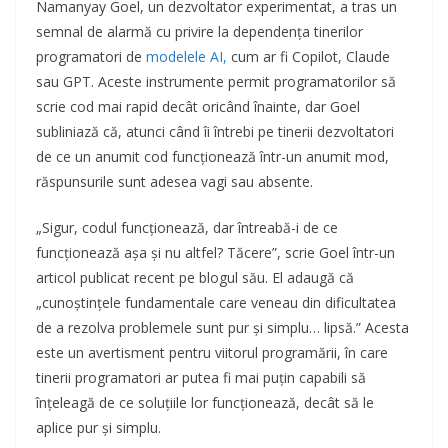
Namanyay Goel, un dezvoltator experimentat, a tras un
semnal de alarmă cu privire la dependența tinerilor
programatori de
modelele AI,
cum ar fi Copilot, Claude
sau GPT. Aceste instrumente permit programatorilor să
scrie cod mai rapid decât oricând înainte, dar Goel
subliniază că, atunci când îi întrebi pe tinerii dezvoltatori
de ce un anumit cod funcționează într-un anumit mod,
răspunsurile sunt adesea vagi sau absente.
„Sigur, codul funcționează, dar întreabă-i de ce
funcționează așa și nu altfel? Tăcere”, scrie Goel într-un
articol publicat recent pe blogul său. El adaugă că
„cunoștințele fundamentale care veneau din dificultatea
de a rezolva problemele sunt pur și simplu… lipsă.” Acesta
este un avertisment pentru viitorul programării, în care
tinerii programatori ar putea fi mai puțin capabili să
înțeleagă de ce soluțiile lor funcționează, decât să le
aplice pur și simplu.