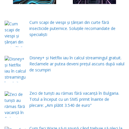
Cum scapi de viespi și țânțari din curte fără
insecticide puternice. Soluțiile recomandate de
specialiști
Disney+ și Netflix iau în calcul streamingul gratuit.
Reclamele ar putea deveni prețul ascuns după valul
de scumpiri
Zeci de turiști au rămas fără vacanță în Bulgaria.
Totul a început cu un SMS primit înainte de
plecare: „Am plătit 3.540 de euro”
Cum faci Waze să-ți spună când trebuie să pleci la