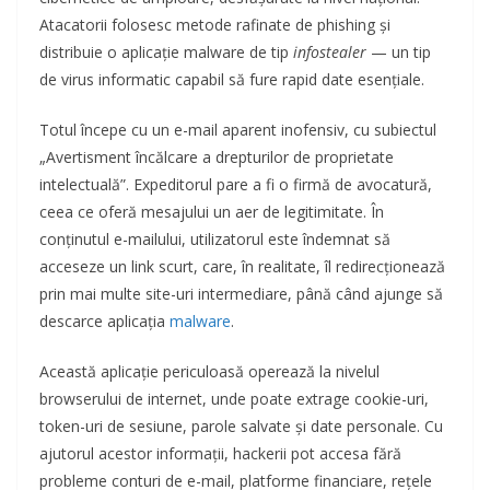
Atacatorii folosesc metode rafinate de phishing și
distribuie o aplicație malware de tip
infostealer
— un tip
de virus informatic capabil să fure rapid date esențiale.
Totul începe cu un e-mail aparent inofensiv, cu subiectul
„Avertisment încălcare a drepturilor de proprietate
intelectuală”. Expeditorul pare a fi o firmă de avocatură,
ceea ce oferă mesajului un aer de legitimitate. În
conținutul e-mailului, utilizatorul este îndemnat să
acceseze un link scurt, care, în realitate, îl redirecționează
prin mai multe site-uri intermediare, până când ajunge să
descarce aplicația
malware
.
Această aplicație periculoasă operează la nivelul
browserului de internet, unde poate extrage cookie-uri,
token-uri de sesiune, parole salvate și date personale. Cu
ajutorul acestor informații, hackerii pot accesa fără
probleme conturi de e-mail, platforme financiare, rețele