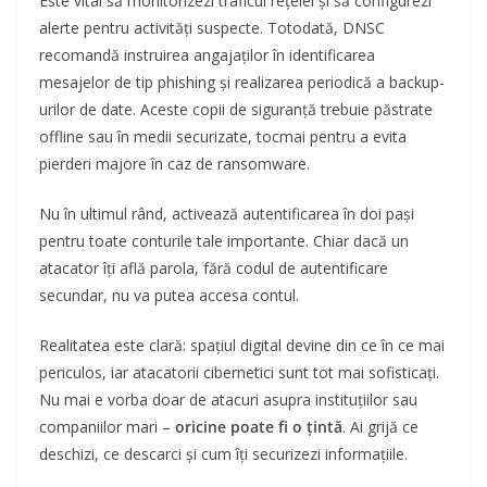
Este vital să monitorizezi traficul rețelei și să configurezi
alerte pentru activități suspecte. Totodată, DNSC
recomandă instruirea angajaților în identificarea
mesajelor de tip phishing și realizarea periodică a backup-
urilor de date. Aceste copii de siguranță trebuie păstrate
offline sau în medii securizate, tocmai pentru a evita
pierderi majore în caz de ransomware.
Nu în ultimul rând, activează autentificarea în doi pași
pentru toate conturile tale importante. Chiar dacă un
atacator îți află parola, fără codul de autentificare
secundar, nu va putea accesa contul.
Realitatea este clară: spațiul digital devine din ce în ce mai
periculos, iar atacatorii cibernetici sunt tot mai sofisticați.
Nu mai e vorba doar de atacuri asupra instituțiilor sau
companiilor mari –
oricine poate fi o țintă
. Ai grijă ce
deschizi, ce descarci și cum îți securizezi informațiile.