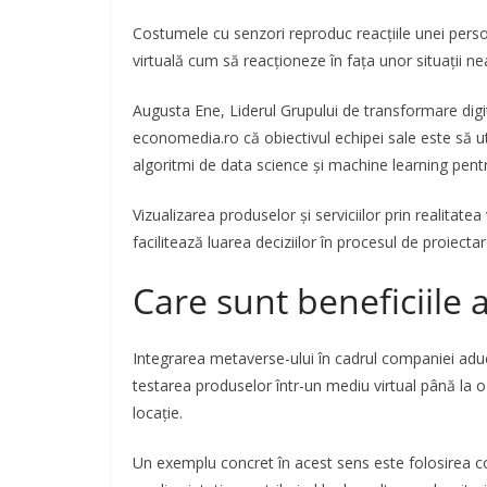
Costumele cu senzori reproduc reacțiile unei persoan
virtuală cum să reacționeze în fața unor situații n
Augusta Ene, Liderul Grupului de transformare digi
economedia.ro că obiectivul echipei sale este să ut
algoritmi de data science și machine learning pent
Vizualizarea produselor și serviciilor prin realitat
facilitează luarea deciziilor în procesul de proiectar
Care sunt beneficiile 
Integrarea metaverse-ului în cadrul companiei aduc
testarea produselor într-un mediu virtual până la o 
locație.
Un exemplu concret în acest sens este folosirea c