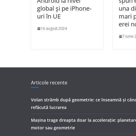
Android la nivel
spun e
global și pe iPhone-
una di
uri în UE
mari p
erei n
16 august 2024
7 iunie
Articole recente
Volan strâmb după geometrie: ce înseamnă și cân
refăcută lucrarea
Mașina trage dreapta doar la accelerație: planetar
motor sau geometrie