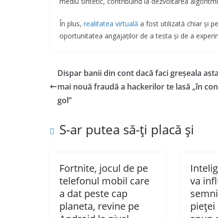
mediu sintetic, contribuind la dezvoltarea algori
În plus,
realitatea virtuală
a fost utilizată chiar și p
oportunitatea angajaților de a testa și de a experim
Dispar banii din cont dacă faci greșeala ast
mai nouă fraudă a hackerilor te lasă „în con
gol”
S-ar putea să-ți placă și
Fortnite, jocul de pe
Inteli
telefonul mobil care
va inf
a dat peste cap
semnif
planeta, revine pe
pieței