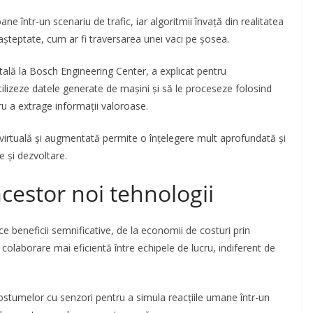
e într-un scenariu de trafic, iar algoritmii învață din realitatea
eașteptate, cum ar fi traversarea unei vaci pe șosea.
tală la Bosch Engineering Center, a explicat pentru
ilizeze datele generate de mașini și să le proceseze folosind
ru a extrage informații valoroase.
ea virtuală și augmentată permite o înțelegere mult aprofundată și
e și dezvoltare.
acestor noi tehnologii
e beneficii semnificative, de la economii de costuri prin
colaborare mai eficientă între echipele de lucru, indiferent de
ostumelor cu senzori pentru a simula reacțiile umane într-un