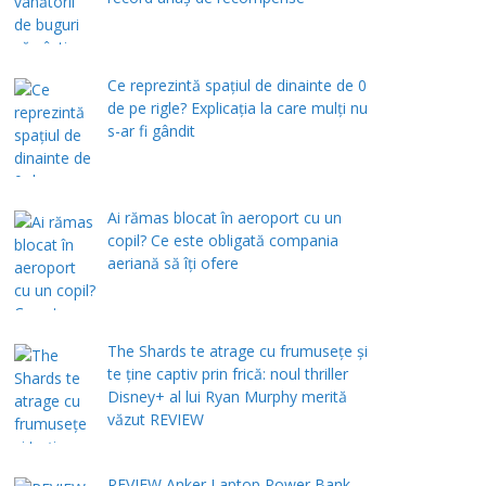
Ce reprezintă spaţiul de dinainte de 0
de pe rigle? Explicaţia la care mulţi nu
s-ar fi gândit
Ai rămas blocat în aeroport cu un
copil? Ce este obligată compania
aeriană să îți ofere
The Shards te atrage cu frumusețe și
te ține captiv prin frică: noul thriller
Disney+ al lui Ryan Murphy merită
văzut REVIEW
REVIEW Anker Laptop Power Bank –