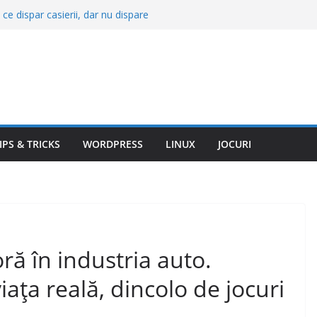
 ce dispar casierii, dar nu dispare
nă în octombrie. Fenomenul care va
ură chiar la mijlocul toamnei
fi apărată doar cu baze militare.
re au devenit esențiale pentru NATO
etrie: ce înseamnă și când trebuie
ar la accelerație: planetare, suporturi
IPS & TRICKS
WORDPRESS
LINUX
JOCURI
ră în industria auto.
viața reală, dincolo de jocuri