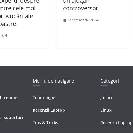
xperții despre
un slogan
ntre cele mai
controversat
rovocări ale
5 septembrie 2024
oastre
 2024
Meniu de navigare
Categorii
d trebuie
Tehnologie
Jocuri
Recenzii Laptop
Linux
e, suporturi
Tips & Tricks
Recenzii Laptop