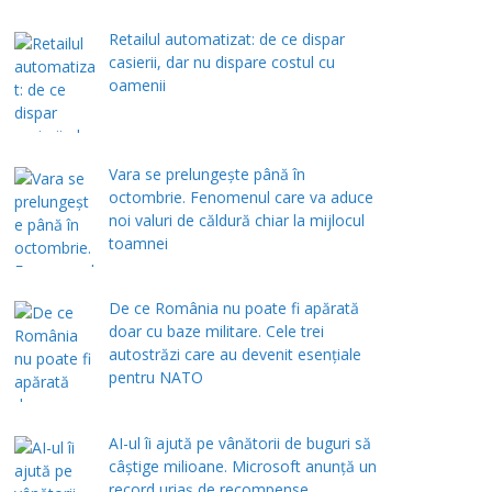
Retailul automatizat: de ce dispar
casierii, dar nu dispare costul cu
oamenii
Vara se prelungeşte până în
octombrie. Fenomenul care va aduce
noi valuri de căldură chiar la mijlocul
toamnei
De ce România nu poate fi apărată
doar cu baze militare. Cele trei
autostrăzi care au devenit esențiale
pentru NATO
AI-ul îi ajută pe vânătorii de buguri să
câștige milioane. Microsoft anunță un
record uriaș de recompense