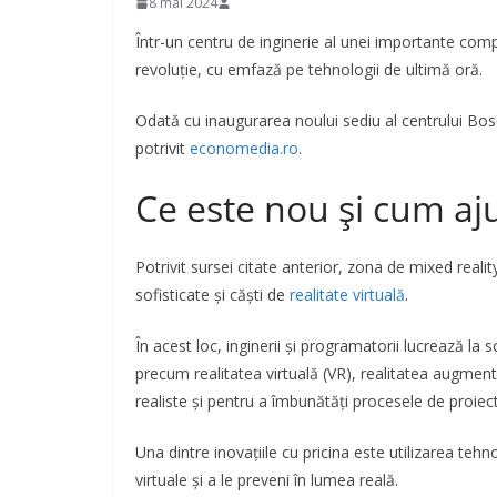
8 mai 2024
Într-un centru de inginerie al unei importante comp
revoluție, cu emfază pe tehnologii de ultimă oră.
Odată cu inaugurarea noului sediu al centrului Bo
potrivit
economedia.ro
.
Ce este nou și cum aj
Potrivit sursei citate anterior, zona de mixed reality
sofisticate și căști de
realitate virtuală
.
În acest loc, inginerii și programatorii lucrează la 
precum realitatea virtuală (VR), realitatea augment
realiste și pentru a îmbunătăți procesele de proiect
Una dintre inovațiile cu pricina este utilizarea tehn
virtuale și a le preveni în lumea reală.