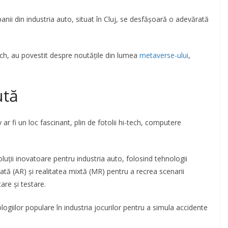
anii din industria auto, situat în Cluj, se desfășoară o adevărată
sch, au povestit despre noutățile din lumea
metaverse-ului
,
ută
 ar fi un loc fascinant, plin de fotolii hi-tech, computere
soluții inovatoare pentru industria auto, folosind tehnologii
ată (AR) și realitatea mixtă (MR) pentru a recrea scenarii
are și testare.
ologiilor populare în industria jocurilor pentru a simula accidente