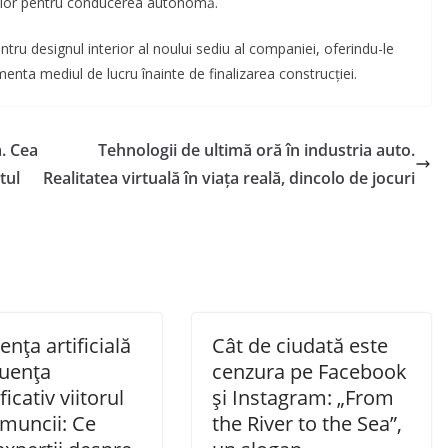
tmilor pentru conducerea autonomă.
entru designul interior al noului sediu al companiei, oferindu-le
enta mediul de lucru înainte de finalizarea construcției.
a. Cea
Tehnologii de ultimă oră în industria auto.
tul
Realitatea virtuală în viața reală, dincolo de jocuri
gența artificială
Cât de ciudată este
luența
cenzura pe Facebook
icativ viitorul
și Instagram: „From
 muncii: Ce
the River to the Sea”,