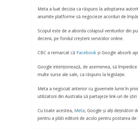
Meta a luat decizia ca răspuns la adoptarea autor
anumite platforme să negocieze acorduri de împărțire
Scopul este de a aborda colapsul veniturilor din publi
decenii, pe fondul creșterii serviciilor online.
CBC a remarcat că
Facebook
și Google absorb apro
Google intenționează, de asemenea, să împiedice uti
multe surse ale sale, ca răspuns la legislație.
Meta a negociat anterior cu guvernele lumii în privin
utilizatorii din Australia să partajeze link-uri de ști
Cu toate acestea,
Meta
, Google și alți deținători
pentru a plăti editorii de acolo pentru postarea de l