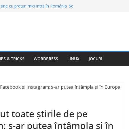
ine cu prețuri mici intră în România. Se
zine și se fac angajări
porţie de cartofi prăjiţi sau o friptură în
 şi Braşov. „Stai să vezi ce chirii sunt”
re merită să te muți în 2026. Unde găsești
a vieții
 trimit amenzi automat. Abaterile pe care
ă te oprească poliția
tură de 567 de milioane de dolari.
m vor fi obligate să pună frână
IPS & TRICKS
WORDPRESS
LINUX
JOCURI
ut toate știrile de pe
: s-ar putea întâmpla și în