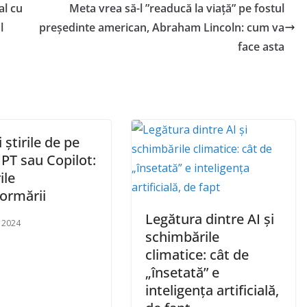
al cu
Meta vrea să-l ”readucă la viață” pe fostul
l
președinte american, Abraham Lincoln: cum va
face asta
i știrile de pe
PT sau Copilot:
ile
formării
Legătura dintre AI și
e 2024
schimbările
climatice: cât de
„însetată” e
inteligența artificială,