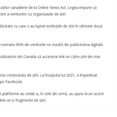
ităților canadiene de la Online News Act. Legea impune ca
 a veniturilor cu organizațiile de știri.
citate cu care s-au luptat instituțiile de știri în ultimele două
ximativ 80% din veniturile ce rezultă din publicitatea digitală.
lizatorii din Canada să acceseze link-uri către știri din mai
ța conținutului de știri. La începutul lui 2021, a împiedicat
ri pe Facebook.
 de platforme au cedat și, în cele din urmă, au ajuns la un acord
ink-uri și fragmente de știri.