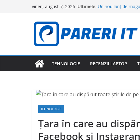
Sari
Ultimele:
Un nou lanț de magaz
vineri, august 7, 2026
la
deschid primele maga
Cât costă o ciorbă, o 
conținut
restaurantele din Bran
Topul orașelor în ca
cea mai bună calitate 
Camerele inteligente
le pot detecta fără s
Meta primește o lovi
Facebook și Instagra
TEHNOLOGIE
RECENZII LAPTOP
T
adolescenților
TEHNOLOGIE
Țara în care au dispăr
Facebook și Instagram