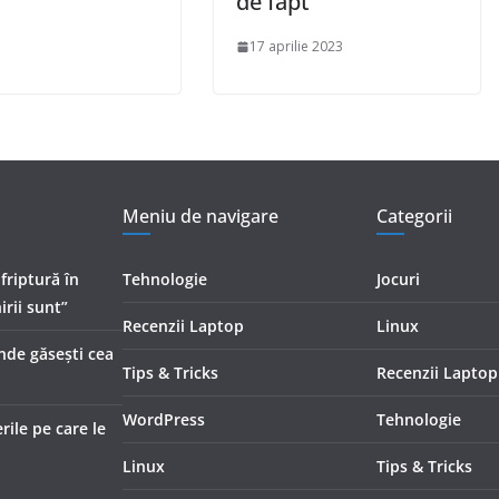
de fapt
17 aprilie 2023
Meniu de navigare
Categorii
 friptură în
Tehnologie
Jocuri
irii sunt”
Recenzii Laptop
Linux
Unde găsești cea
Tips & Tricks
Recenzii Laptop
WordPress
Tehnologie
ile pe care le
Linux
Tips & Tricks