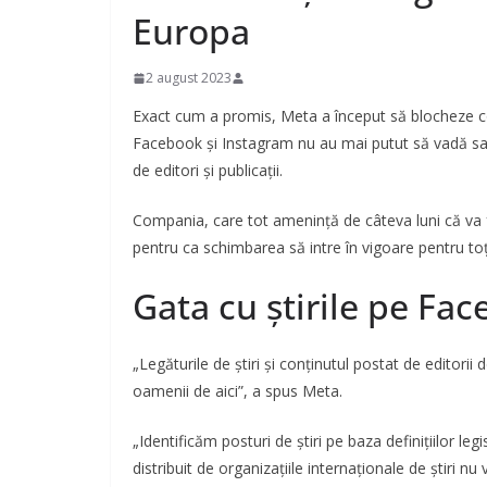
Europa
2 august 2023
Exact cum a promis, Meta a început să blocheze conți
Facebook și Instagram nu au mai putut să vadă sau să
de editori și publicații.
Compania, care tot amenință de câteva luni că va 
pentru ca schimbarea să intre în vigoare pentru toți 
Gata cu știrile pe Fac
„Legăturile de știri și conținutul postat de editorii 
oamenii de aici”, a spus Meta.
„Identificăm posturi de știri pe baza definițiilor leg
distribuit de organizațiile internaționale de știri nu v