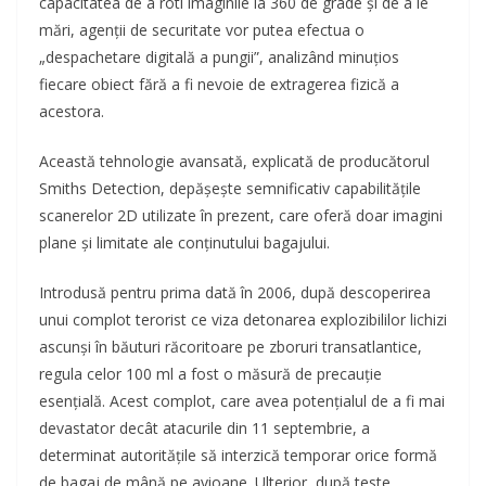
capacitatea de a roti imaginile la 360 de grade și de a le
mări, agenții de securitate vor putea efectua o
„despachetare digitală a pungii”, analizând minuțios
fiecare obiect fără a fi nevoie de extragerea fizică a
acestora.
Această tehnologie avansată, explicată de producătorul
Smiths Detection, depășește semnificativ capabilitățile
scanerelor 2D utilizate în prezent, care oferă doar imagini
plane și limitate ale conținutului bagajului.
Introdusă pentru prima dată în 2006, după descoperirea
unui complot terorist ce viza detonarea explozibililor lichizi
ascunși în băuturi răcoritoare pe zboruri transatlantice,
regula celor 100 ml a fost o măsură de precauție
esențială. Acest complot, care avea potențialul de a fi mai
devastator decât atacurile din 11 septembrie, a
determinat autoritățile să interzică temporar orice formă
de bagaj de mână pe avioane. Ulterior, după teste