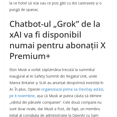
la ce hotel să stai sau ce poți găti cu doi castraveți și o
pungă de spanac.
Chatbot-ul „Grok” de la
xAI va fi disponibil
numai pentru abonații X
Premium+
Elon Musk a vorbit săptămâna trecută la summitul
inaugural al AI Safety Summit din Regatul Unit, unde
Marea Britanie și SUA au anunțat deopotrivă investiții în
AI. În plus, OpenAI
organizează prima sa DevDay astăzi,
pe 6 noiembrie,
așa că Musk ar putea căuta să elimine
„vântul din pânzele companiei”. Cele două companii nu
sunt doar rivale, dar Musk a fost, de fapt, un membru
inițial al consiliului de administrație la OpenAI cu Sam