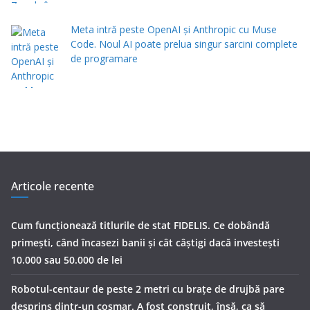
Meta intră peste OpenAI și Anthropic cu Muse
Code. Noul AI poate prelua singur sarcini complete
de programare
Articole recente
Cum funcționează titlurile de stat FIDELIS. Ce dobândă
primești, când încasezi banii şi cât câștigi dacă investești
10.000 sau 50.000 de lei
Robotul-centaur de peste 2 metri cu brațe de drujbă pare
desprins dintr-un coșmar. A fost construit, însă, ca să