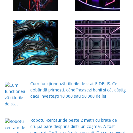
Cum funcționează titlurile de stat FIDELIS. Ce
dobândă primești, când încasezi banii şi cât câștigi
dacă investești 10.000 sau 50.000 de lei
Robotul-centaur de peste 2 metri cu brațe de
drujbă pare desprins dintr-un coșmar. A fost
construit, însă, ca să salveze vieți. De ce a devenit