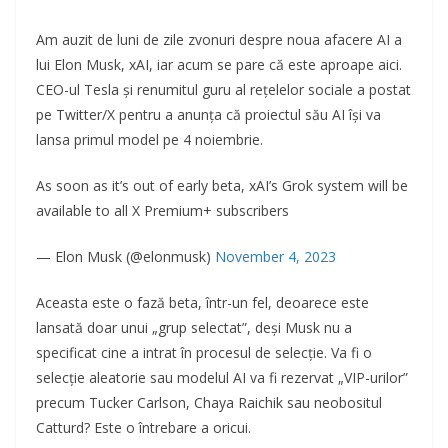
Am auzit de luni de zile zvonuri despre noua afacere AI a
lui Elon Musk, xAI, iar acum se pare că este aproape aici.
CEO-ul Tesla și renumitul guru al rețelelor sociale a postat
pe Twitter/X pentru a anunța că proiectul său AI își va
lansa primul model pe 4 noiembrie.
As soon as it’s out of early beta, xAI’s Grok system will be
available to all X Premium+ subscribers
— Elon Musk (@elonmusk)
November 4, 2023
Aceasta este o fază beta, într-un fel, deoarece este
lansată doar unui „grup selectat”, deși Musk nu a
specificat cine a intrat în procesul de selecție. Va fi o
selecție aleatorie sau modelul AI va fi rezervat „VIP-urilor”
precum Tucker Carlson, Chaya Raichik sau neobositul
Catturd? Este o întrebare a oricui.