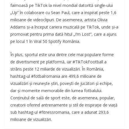
faimoasă pe TikTok la nivel mondial datorită single-ului
„Up” în colaborare cu Sean Paul, care a inspirat peste 1,6
milioane de videoclipuri. De asemenea, artista Olivia
Addams și-a început cariera muzicală pe TikTok, unde și-a
promovat pentru prima dată hitul „I’m Lost”, care a ajuns
pe locul 1 în Viral 50 Spotify România.
În plus, sportul este una dintre cele mai populare forme
de divertisment pe platformă, iar #TikTokFootball a
strâns peste 12 miliarde de vizualizări. În România,
hashtag-ul #fotbalromania are 499,6 milioane de
vizualizări și reunește știri, povești de jucători și echipe,
dar și momente memorabile din lumea fotbalului.
Conținutul de sală de sport este, de asemenea, popular,
creatorii oferind antrenamente și stil de inspirație de viață
sub hashtag-ul #fitnessromania, care a adunat 293,6
milioane de vizualizări.