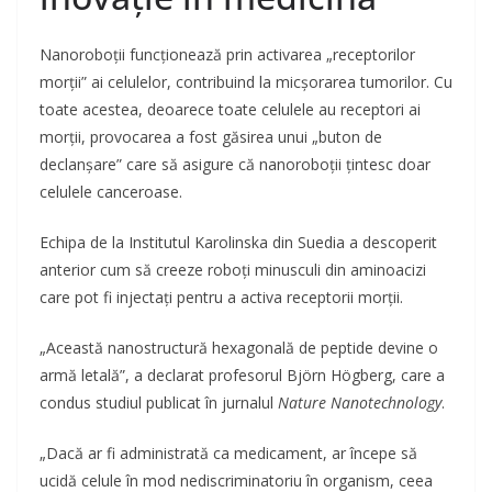
Nanoroboții funcționează prin activarea „receptorilor
morții” ai celulelor, contribuind la micșorarea tumorilor. Cu
toate acestea, deoarece toate celulele au receptori ai
morții, provocarea a fost găsirea unui „buton de
declanșare” care să asigure că nanoroboții țintesc doar
celulele canceroase.
Echipa de la Institutul Karolinska din Suedia a descoperit
anterior cum să creeze roboți minusculi din aminoacizi
care pot fi injectați pentru a activa receptorii morții.
„Această nanostructură hexagonală de peptide devine o
armă letală”, a declarat profesorul Björn Högberg, care a
condus studiul publicat în jurnalul
Nature Nanotechnology
.
„Dacă ar fi administrată ca medicament, ar începe să
ucidă celule în mod nediscriminatoriu în organism, ceea