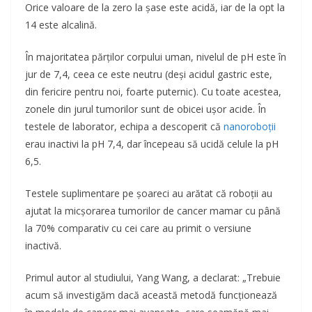
Orice valoare de la zero la șase este acidă, iar de la opt la
14 este alcalină.
În majoritatea părților corpului uman, nivelul de pH este în
jur de 7,4, ceea ce este neutru (deși acidul gastric este,
din fericire pentru noi, foarte puternic). Cu toate acestea,
zonele din jurul tumorilor sunt de obicei ușor acide. În
testele de laborator, echipa a descoperit că
nanoroboții
erau inactivi la pH 7,4, dar începeau să ucidă celule la pH
6,5.
Testele suplimentare pe șoareci au arătat că roboții au
ajutat la micșorarea tumorilor de cancer mamar cu până
la 70% comparativ cu cei care au primit o versiune
inactivă.
Primul autor al studiului, Yang Wang, a declarat: „Trebuie
acum să investigăm dacă această metodă funcționează