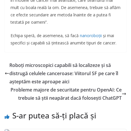
în modele de cancer mai avansate, care seamănă mai
mult cu boala reală la om. De asemenea, trebuie să aflăm
ce efecte secundare are metoda înainte de a putea fi
testată pe oameni”.
Echipa speră, de asemenea, să facă
nanoroboții
și mai
specifici și capabili să țintească anumite tipuri de cancer.
Roboți microscopici capabili să localizeze și să
distrugă celulele canceroase: Viitorul SF pe care îl
așteptăm este aproape aici
Probleme majore de securitate pentru OpenAI: Ce
trebuie să știi neapărat dacă folosești ChatGPT
S-ar putea să-ți placă și