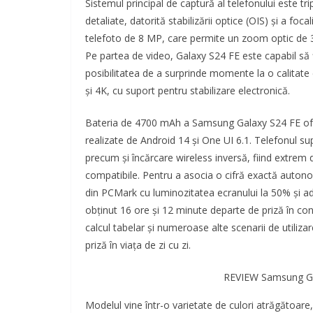
Sistemul principal de captură al telefonului este tr
detaliate, datorită stabilizării optice (OIS) și a foc
telefoto de 8 MP, care permite un zoom optic de 3x
Pe partea de video, Galaxy S24 FE este capabil să fi
posibilitatea de a surprinde momente la o calitat
și 4K, cu suport pentru stabilizare electronică.
Bateria de 4700 mAh a Samsung Galaxy S24 FE ofer
realizate de Android 14 și One UI 6.1. Telefonul su
precum și încărcare wireless inversă, fiind extrem 
compatibile. Pentru a asocia o cifră exactă autono
din PCMark cu luminozitatea ecranului la 50% și a
obținut 16 ore și 12 minute departe de priză în con
calcul tabelar și numeroase alte scenarii de utilizar
priză în viața de zi cu zi.
REVIEW Samsung Gal
Modelul vine într-o varietate de culori atrăgătoare, 