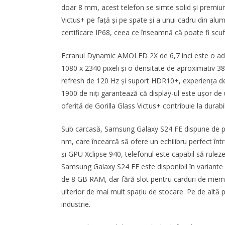
doar 8 mm, acest telefon se simte solid și premium 
Victus+ pe față și pe spate și a unui cadru din alu
certificare IP68, ceea ce înseamnă că poate fi scu
Ecranul Dynamic AMOLED 2X de 6,7 inci este o adev
1080 x 2340 pixeli și o densitate de aproximativ 385 
refresh de 120 Hz și suport HDR10+, experiența de
1900 de niți garantează că display-ul este ușor de 
oferită de Gorilla Glass Victus+ contribuie la durabi
Sub carcasă, Samsung Galaxy S24 FE dispune de pr
nm, care încearcă să ofere un echilibru perfect în
și GPU Xclipse 940, telefonul este capabil să ruleze 
Samsung Galaxy S24 FE este disponibil în variante
de 8 GB RAM, dar fără slot pentru carduri de memor
ulterior de mai mult spațiu de stocare. Pe de altă p
industrie.