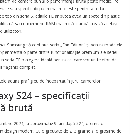
n sistem de camere bun și o performanță brută peste medie. Pe
teriale sau specificații puțin mai modeste pentru a reduce
 top din seria S, edițiile FE ar putea avea un spate din plastic
implificată sau o memorie RAM mai mică, dar păstrează același
 utilizatori.
nat Samsung să continue seria „Fan Edition” și pentru modelele
 experimenta o parte dintre funcționalitățile premium ale seriei
din seria FE o alegere ideală pentru cei care vor un telefon de
ui flagship complet.
e adună praf greu de îndepărtat în jurul camerelor
y S24 – specificații
ță brută
ombrie 2024, la aproximativ 9 luni după S24, oferind o
 un design modern. Cu o greutate de 213 grame și o grosime de