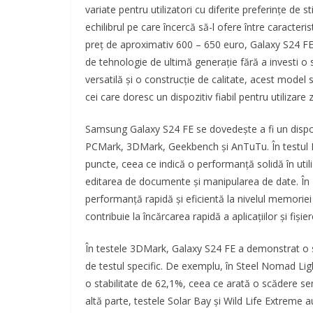
variate pentru utilizatori cu diferite preferințe de
echilibrul pe care încercă să-l ofere între caracterist
preț de aproximativ 600 – 650 euro, Galaxy S24 FE
de tehnologie de ultimă generație fără a investi
versatilă și o construcție de calitate, acest model 
cei care doresc un dispozitiv fiabil pentru utilizare z
Samsung Galaxy S24 FE se dovedește a fi un dispo
PCMark, 3DMark, Geekbench și AnTuTu. În testul P
puncte, ceea ce indică o performanță solidă în util
editarea de documente și manipularea de date. În 
performanță rapidă și eficientă la nivelul memoriei 
contribuie la încărcarea rapidă a aplicațiilor și fișier
În testele 3DMark, Galaxy S24 FE a demonstrat o sta
de testul specific. De exemplu, în Steel Nomad Ligh
o stabilitate de 62,1%, ceea ce arată o scădere sem
altă parte, testele Solar Bay și Wild Life Extreme a