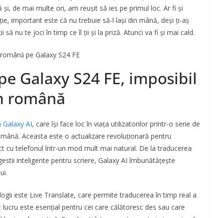
și, de mai multe ori, am reușit să ies pe primul loc. Ar fi și
ție, important este că nu trebuie să-l lași din mână, deși ți-aș
 nu te joci în timp ce îl ții și la priză. Atunci va fi și mai cald.
n română pe Galaxy S24 FE
ă pe Galaxy S24 FE, imposibil
în română
 Galaxy AI
, care își face loc în viața utilizatorilor printr-o serie de
 română. Aceasta este o actualizare revoluționară pentru
ect cu telefonul într-un mod mult mai natural. De la traducerea
estii inteligente pentru scriere, Galaxy AI îmbunătățește
ui.
ologii este Live Translate, care permite traducerea în timp real a
t lucru este esențial pentru cei care călătoresc des sau care