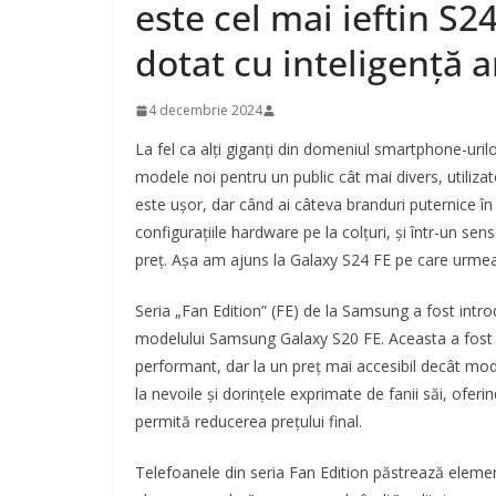
este cel mai ieftin S
dotat cu inteligență ar
4 decembrie 2024
La fel ca alți giganți din domeniul smartphone-uri
modele noi pentru un public cât mai divers, utilizat
este ușor, dar când ai câteva branduri puternice în 
configurațiile hardware pe la colțuri, și într-un sens 
preț. Așa am ajuns la Galaxy S24 FE pe care urmeaz
Seria „Fan Edition” (FE) de la Samsung a fost int
modelului Samsung Galaxy S20 FE. Aceasta a fost o s
performant, dar la un preț mai accesibil decât mod
la nevoile și dorințele exprimate de fanii săi, oferi
permită reducerea prețului final.
Telefoanele din seria Fan Edition păstrează elemen