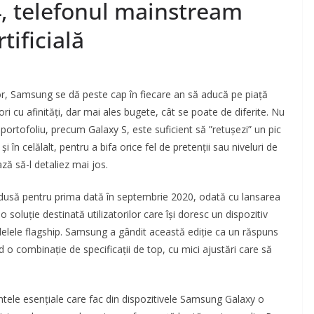
24, telefonul mainstream
tificială
lor, Samsung se dă peste cap în fiecare an să aducă pe piață
ori cu afinități, dar mai ales bugete, cât se poate de diferite. Nu
portofoliu, precum Galaxy S, este suficient să ”retușezi” un pic
și în celălalt, pentru a bifa orice fel de pretenții sau niveluri de
ă să-l detaliez mai jos.
rodusă pentru prima dată în septembrie 2020, odată cu lansarea
oluție destinată utilizatorilor care își doresc un dispozitiv
elele flagship. Samsung a gândit această ediție ca un răspuns
nd o combinație de specificații de top, cu mici ajustări care să
tele esențiale care fac din dispozitivele Samsung Galaxy o