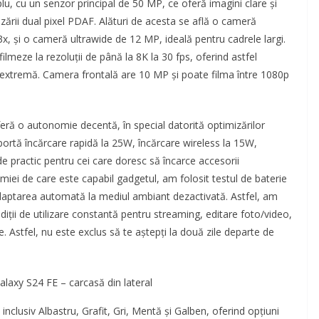
iplu, cu un senzor principal de 50 MP, ce oferă imagini clare și
alizării dual pixel PDAF. Alături de acesta se află o cameră
, și o cameră ultrawide de 12 MP, ideală pentru cadrele largi.
lmeze la rezoluții de până la 8K la 30 fps, oferind astfel
e extremă. Camera frontală are 10 MP și poate filma între 1080p
ă o autonomie decentă, în special datorită optimizărilor
portă încărcare rapidă la 25W, încărcare wireless la 15W,
de practic pentru cei care doresc să încarce accesorii
miei de care este capabil gadgetul, am folosit testul de baterie
daptarea automată la mediul ambiant dezactivată. Astfel, am
diții de utilizare constantă pentru streaming, editare foto/video,
e. Astfel, nu este exclus să te aștepți la două zile departe de
axy S24 FE – carcasă din lateral
inclusiv Albastru, Grafit, Gri, Mentă și Galben, oferind opțiuni