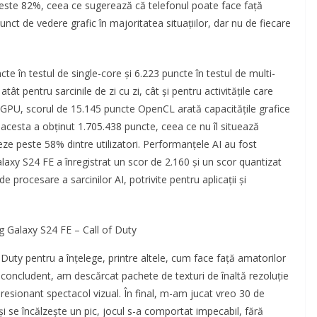
e peste 82%, ceea ce sugerează că telefonul poate face față
 punct de vedere grafic în majoritatea situațiilor, dar nu de fiecare
e în testul de single-core și 6.223 puncte în testul de multi-
ât pentru sarcinile de zi cu zi, cât și pentru activitățile care
 GPU, scorul de 15.145 puncte OpenCL arată capacitățile grafice
 acesta a obținut 1.705.438 puncte, ceea ce nu îl situează
eze peste 58% dintre utilizatori. Performanțele AI au fost
axy S24 FE a înregistrat un scor de 2.160 și un scor quantizat
 procesare a sarcinilor AI, potrivite pentru aplicații și
Galaxy S24 FE – Call of Duty
Duty pentru a înțelege, printre altele, cum face față amatorilor
ai concludent, am descărcat pachete de texturi de înaltă rezoluție
resionant spectacol vizual. În final, m-am jucat vreo 30 de
i se încălzește un pic, jocul s-a comportat impecabil, fără