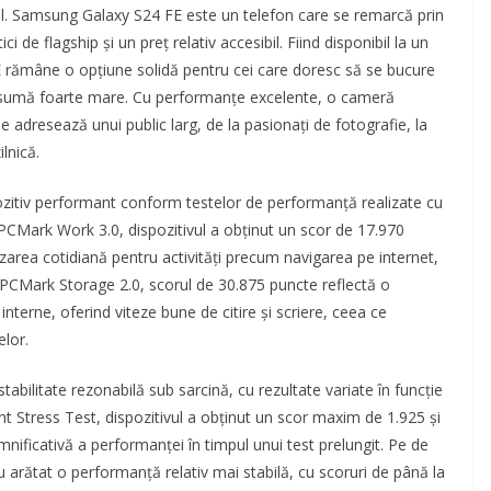
 stil. Samsung Galaxy S24 FE este un telefon care se remarcă prin
ici de flagship și un preț relativ accesibil. Fiind disponibil la un
 rămâne o opțiune solidă pentru cei care doresc să se bucure
 o sumă foarte mare. Cu performanțe excelente, o cameră
se adresează unui public larg, de la pasionați de fotografie, la
ilnică.
zitiv performant conform testelor de performanță realizate cu
CMark Work 3.0, dispozitivul a obținut un scor de 17.970
izarea cotidiană pentru activități precum navigarea pe internet,
PCMark Storage 2.0, scorul de 30.875 puncte reflectă o
interne, oferind viteze bune de citire și scriere, ceea ce
elor.
bilitate rezonabilă sub sarcină, cu rezultate variate în funcție
t Stress Test, dispozitivul a obținut un scor maxim de 1.925 și
nificativă a performanței în timpul unui test prelungit. Pe de
u arătat o performanță relativ mai stabilă, cu scoruri de până la