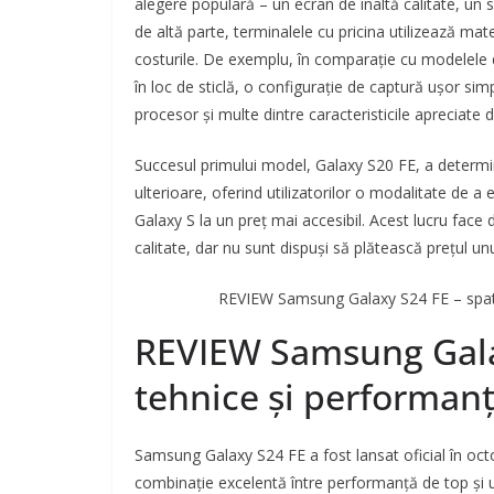
alegere populară – un ecran de înaltă calitate, u
de altă parte, terminalele cu pricina utilizează ma
costurile. De exemplu, în comparație cu modelele de
în loc de sticlă, o configurație de captură ușor s
procesor și multe dintre caracteristicile apreciate de
Succesul primului model, Galaxy S20 FE, a determi
ulterioare, oferind utilizatorilor o modalitate de a
Galaxy S la un preț mai accesibil. Acest lucru face 
calitate, dar nu sunt dispuși să plătească prețul un
REVIEW Samsung Galaxy S24 FE – spatel
REVIEW Samsung Galax
tehnice și performan
Samsung Galaxy S24 FE a fost lansat oficial în oct
combinație excelentă între performanță de top și