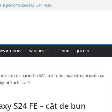
gă supercomputerul lui Elon Musk.
construit Colossus cere sute de milioane
 țânțari din curte fără insecticide
recomandate de specialiști
u în calcul streamingul gratuit. Reclamele
ul ascuns după valul de scumpiri
mas fără vacanță în Bulgaria. Totul a
mit înainte de plecare: „Am plătit 3.540
IPS & TRICKS
WORDPRESS
LINUX
JOCURI
spună când trebuie să pleci la drum, în
xy S24 FE – cât de bun