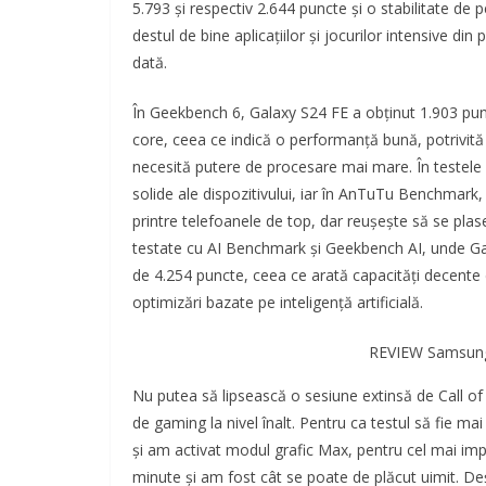
5.793 și respectiv 2.644 puncte și o stabilitate d
destul de bine aplicațiilor și jocurilor intensive din
dată.
În Geekbench 6, Galaxy S24 FE a obținut 1.903 punct
core, ceea ce indică o performanță bună, potrivită at
necesită putere de procesare mai mare. În testele
solide ale dispozitivului, iar în AnTuTu Benchmark,
printre telefoanele de top, dar reușește să se plas
testate cu AI Benchmark și Geekbench AI, unde Gal
de 4.254 puncte, ceea ce arată capacități decente de
optimizări bazate pe inteligență artificială.
REVIEW Samsung 
Nu putea să lipsească o sesiune extinsă de Call of 
de gaming la nivel înalt. Pentru ca testul să fie m
și am activat modul grafic Max, pentru cel mai imp
minute și am fost cât se poate de plăcut uimit. Deș