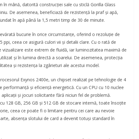
în mână, datorită construcției sale cu sticlă Gorilla Glass
miniu. De asemenea, beneficiază de rezistență la praf și apă,
fundat în apă până la 1,5 metri timp de 30 de minute.
ărată bucurie în orice circumstanțe, oferind o rezoluție de
ppi, ceea ce asigură culori vii și detalii clare. Cu o rată de
 vizualizare este extrem de fluidă, iar luminozitatea maximă de
utilizat și în lumina directă a soarelui. De asemenea, protecția
litatea și rezistența la zgârieturi ale acestui model.
ocesorul Exynos 2400e, un chipset realizat pe tehnologie de 4
tre performanță și eficiență energetică. Cu un CPU cu 10 nuclee
aplicații și jocuri solicitante fără niciun fel de problemă.
 cu 128 GB, 256 GB și 512 GB de stocare internă, toate însoțite
ie, ceea ce poate fi o limitare pentru cei care au nevoie
arte, absența slotului de card a devenit totuși standard în