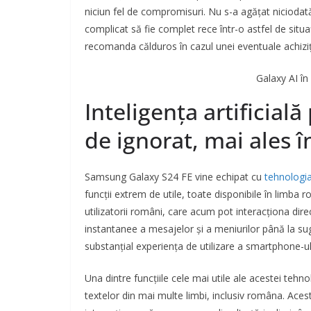
niciun fel de compromisuri. Nu s-a agățat niciodată 
complicat să fie complet rece într-o astfel de situa
recomanda călduros în cazul unei eventuale achiziții să
Galaxy AI î
Inteligența artificial
de ignorat, mai ales 
Samsung Galaxy S24 FE vine echipat cu
tehnologia
funcții extrem de utile, toate disponibile în limba
utilizatorii români, care acum pot interacționa dir
instantanee a mesajelor și a meniurilor până la sug
substanțial experiența de utilizare a smartphone-ul
Una dintre funcțiile cele mai utile ale acestei tehn
textelor din mai multe limbi, inclusiv româna. Aces