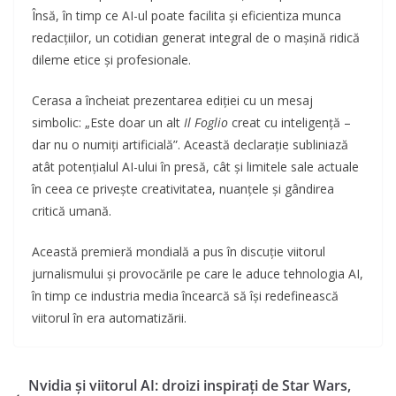
Însă, în timp ce AI-ul poate facilita și eficientiza munca
redacțiilor, un cotidian generat integral de o mașină ridică
dileme etice și profesionale.
Cerasa a încheiat prezentarea ediției cu un mesaj
simbolic: „Este doar un alt
Il Foglio
creat cu inteligență –
dar nu o numiți artificială”. Această declarație subliniază
atât potențialul AI-ului în presă, cât și limitele sale actuale
în ceea ce privește creativitatea, nuanțele și gândirea
critică umană.
Această premieră mondială a pus în discuție viitorul
jurnalismului și provocările pe care le aduce tehnologia AI,
în timp ce industria media încearcă să își redefinească
viitorul în era automatizării.
Nvidia și viitorul AI: droizi inspirați de Star Wars,