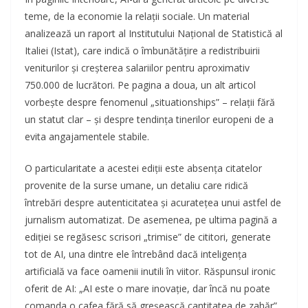
teme, de la economie la relații sociale. Un material
analizează un raport al Institutului Național de Statistică al
Italiei (Istat), care indică o îmbunătățire a redistribuirii
veniturilor și creșterea salariilor pentru aproximativ
750.000 de lucrători. Pe pagina a doua, un alt articol
vorbește despre fenomenul „situationships” – relații fără
un statut clar – și despre tendința tinerilor europeni de a
evita angajamentele stabile.
O particularitate a acestei ediții este absența citatelor
provenite de la surse umane, un detaliu care ridică
întrebări despre autenticitatea și acuratețea unui astfel de
jurnalism automatizat. De asemenea, pe ultima pagină a
ediției se regăsesc scrisori „trimise” de cititori, generate
tot de AI, una dintre ele întrebând dacă inteligența
artificială va face oamenii inutili în viitor. Răspunsul ironic
oferit de AI: „AI este o mare inovație, dar încă nu poate
comanda o cafea fără să greșească cantitatea de zahăr”.