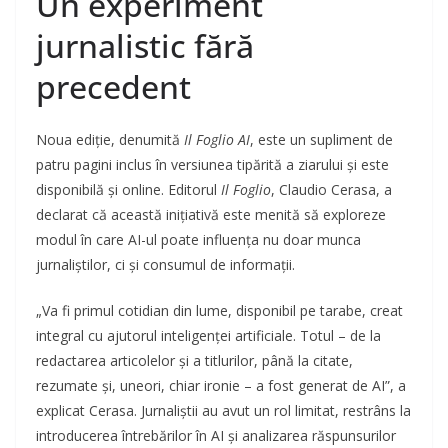
Un experiment
jurnalistic fără
precedent
Noua ediție, denumită
Il Foglio AI
, este un supliment de
patru pagini inclus în versiunea tipărită a ziarului și este
disponibilă și online. Editorul
Il Foglio
, Claudio Cerasa, a
declarat că această inițiativă este menită să exploreze
modul în care AI-ul poate influența nu doar munca
jurnaliștilor, ci și consumul de informații.
„Va fi primul cotidian din lume, disponibil pe tarabe, creat
integral cu ajutorul inteligenței artificiale. Totul – de la
redactarea articolelor și a titlurilor, până la citate,
rezumate și, uneori, chiar ironie – a fost generat de AI”, a
explicat Cerasa. Jurnaliștii au avut un rol limitat, restrâns la
introducerea întrebărilor în AI și analizarea răspunsurilor