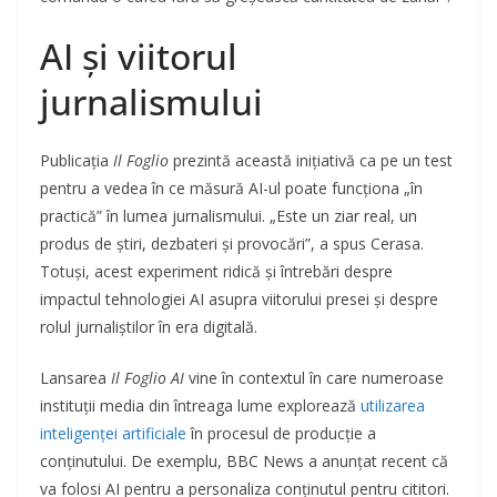
AI și viitorul
jurnalismului
Publicația
Il Foglio
prezintă această inițiativă ca pe un test
pentru a vedea în ce măsură AI-ul poate funcționa „în
practică” în lumea jurnalismului. „Este un ziar real, un
produs de știri, dezbateri și provocări”, a spus Cerasa.
Totuși, acest experiment ridică și întrebări despre
impactul tehnologiei AI asupra viitorului presei și despre
rolul jurnaliștilor în era digitală.
Lansarea
Il Foglio AI
vine în contextul în care numeroase
instituții media din întreaga lume explorează
utilizarea
inteligenței artificiale
în procesul de producție a
conținutului. De exemplu, BBC News a anunțat recent că
va folosi AI pentru a personaliza conținutul pentru cititori.