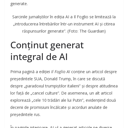
generate.
Sarcinile jurnaliștilor în ediția AI a Il Foglio se limitează la
„introducerea întrebărilor într-un instrument AI și citirea
răspunsurilor generate”. (Foto: The Guardian)
Conținut generat
integral de AI
Prima pagină a ediției
Il Foglio AI
conține un articol despre
președintele SUA, Donald Trump, în care se discută
despre „paradoxul trumpiștilor italieni” și despre atitudinea
lor față de „cancel culture”. De asemenea, un alt articol
explorează „cele 10 trădări ale lui Putin”, evidențiind două
decenii de promisiuni încălcate și acorduri anulate de
președintele rus.
În paginile interioare, AI-ul a generat articole pe diverse