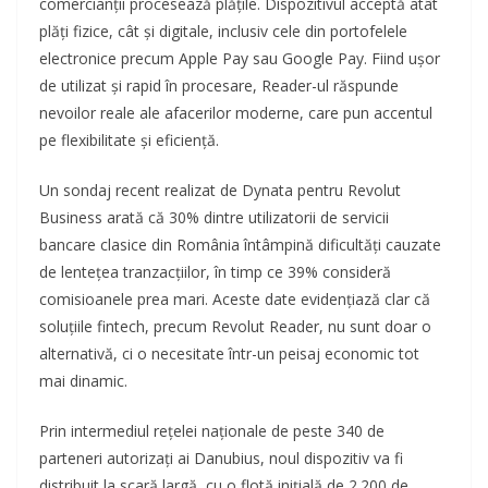
comercianții procesează plățile. Dispozitivul acceptă atât
plăți fizice, cât și digitale, inclusiv cele din portofelele
electronice precum Apple Pay sau Google Pay. Fiind ușor
de utilizat și rapid în procesare, Reader-ul răspunde
nevoilor reale ale afacerilor moderne, care pun accentul
pe flexibilitate și eficiență.
Un sondaj recent realizat de Dynata pentru Revolut
Business arată că 30% dintre utilizatorii de servicii
bancare clasice din România întâmpină dificultăți cauzate
de lentețea tranzacțiilor, în timp ce 39% consideră
comisioanele prea mari. Aceste date evidențiază clar că
soluțiile fintech, precum Revolut Reader, nu sunt doar o
alternativă, ci o necesitate într-un peisaj economic tot
mai dinamic.
Prin intermediul rețelei naționale de peste 340 de
parteneri autorizați ai Danubius, noul dispozitiv va fi
distribuit la scară largă, cu o flotă inițială de 2.200 de