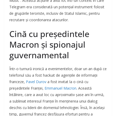
Music”. Această acțiune a avut loc într-un context în care
Telegram era considerată un potențial instrument folosit
de grupările teroriste, inclusiv de Statul Islamic, pentru
recrutare și coordonarea atacurilor.
Cină cu președintele
Macron și spionajul
guvernamental
Într-o turnură ironică a evenimentelor, doar un an după ce
telefonul său a fost hackuit de agențiile de informații
franceze,
Pavel Durov
a fost invitat la o cină cu
președintele Franței,
Emmanuel Macron
. Această
întâlnire, care a avut loc cu aproximativ șase ani în urmă,
a subliniat interesul Franței în menținerea unui dialog
deschis cu liderii din domeniul tehnologiei. Însă, în același
timp, guvernul francez desfășura eforturi pentru a