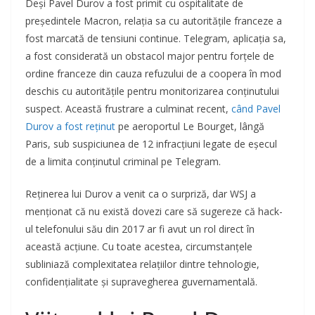
Deși Pavel Durov a fost primit cu ospitalitate de
președintele Macron, relația sa cu autoritățile franceze a
fost marcată de tensiuni continue. Telegram, aplicația sa,
a fost considerată un obstacol major pentru forțele de
ordine franceze din cauza refuzului de a coopera în mod
deschis cu autoritățile pentru monitorizarea conținutului
suspect. Această frustrare a culminat recent,
când Pavel
Durov a fost reținut
pe aeroportul Le Bourget, lângă
Paris, sub suspiciunea de 12 infracțiuni legate de eșecul
de a limita conținutul criminal pe Telegram.
Reținerea lui Durov a venit ca o surpriză, dar WSJ a
menționat că nu există dovezi care să sugereze că hack-
ul telefonului său din 2017 ar fi avut un rol direct în
această acțiune. Cu toate acestea, circumstanțele
subliniază complexitatea relațiilor dintre tehnologie,
confidențialitate și supravegherea guvernamentală.