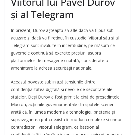
Viitorul lui Pavel Durov
și al Telegram
În prezent, Durov așteaptă să afle dacă va fi pus sub
acuzare și dacă va fi reținut în custodie. Viitorul său și al
Telegram sunt învăluite în incertitudine, pe măsură ce
guvernele continuă să exercite presiuni asupra
platformelor de mesagerie criptată, considerate o
amenințare la adresa securității naționale.
Această poveste subliniază tensiunile dintre
confidențialitatea digitală și nevoile de securitate ale
statelor. Deși Durov a fost primit la cină de președintele
Macron, acțiunile guvernamentale din spatele scenei
arată că, în lumea modernă a tehnologiei, prietenia și
supravegherea pot coexista în moduri complexe și uneori
contradictorii. Viitorul Telegram, ca bastion al
confidențialității, rămâne incert, iar acest episod ar putea