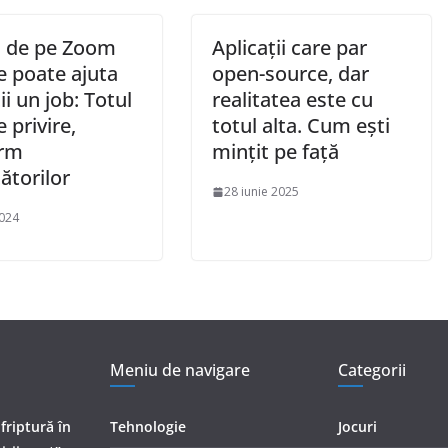
l de pe Zoom
Aplicații care par
e poate ajuta
open-source, dar
ii un job: Totul
realitatea este cu
e privire,
totul alta. Cum ești
orm
mințit pe față
ătorilor
28 iunie 2025
2024
Meniu de navigare
Categorii
 friptură în
Tehnologie
Jocuri