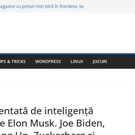
gazine cu prețuri mici intră în România. Se
agazine și se fac angajări
, o porţie de cartofi prăjiţi sau o friptură în
Bran şi Braşov. „Stai să vezi ce chirii sunt”
 care merită să te muți în 2026. Unde găsești
ate a vieții
nte trimit amenzi automat. Abaterile pe care
ră să te oprească poliția
ovitură de 567 de milioane de dolari.
gram vor fi obligate să pună frână
IPS & TRICKS
WORDPRESS
LINUX
JOCURI
ntată de inteligență
 de Elon Musk. Joe Biden,