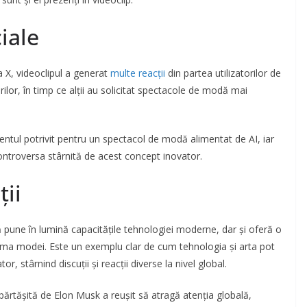
ciale
a X, videoclipul a generat
multe reacții
din partea utilizatorilor de
rilor, în timp ce alții au solicitat spectacole de modă mai
tul potrivit pentru un spectacol de modă alimentat de AI, iar
i controversa stârnită de acest concept inovator.
ții
 pune în lumină capacitățile tehnologiei moderne, dar și oferă o
risma modei. Este un exemplu clar de cum tehnologia și arta pot
, stârnind discuții și reacții diverse la nivel global.
ărtășită de Elon Musk a reușit să atragă atenția globală,