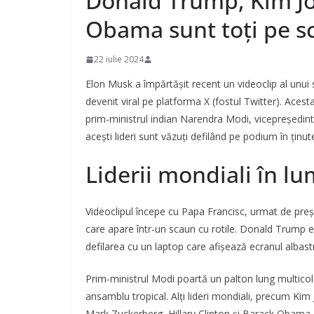
Donald Trump, Kim Jo
Obama sunt toți pe s
22 iulie 2024
Elon Musk a împărtășit recent un videoclip al unui 
devenit viral pe platforma X (fostul Twitter). Acest
prim-ministrul indian Narendra Modi, vicepreședinte
acești lideri sunt văzuți defilând pe podium în ținu
Liderii mondiali în lu
Videoclipul începe cu Papa Francisc, urmat de preș
care apare într-un scaun cu rotile. Donald Trump es
defilarea cu un laptop care afișează ecranul albastr
Prim-ministrul Modi poartă un palton lung multicolo
ansamblu tropical. Alți lideri mondiali, precum Kim
Mark Zuckerberg, Hillary Clinton și Barack Obama, su