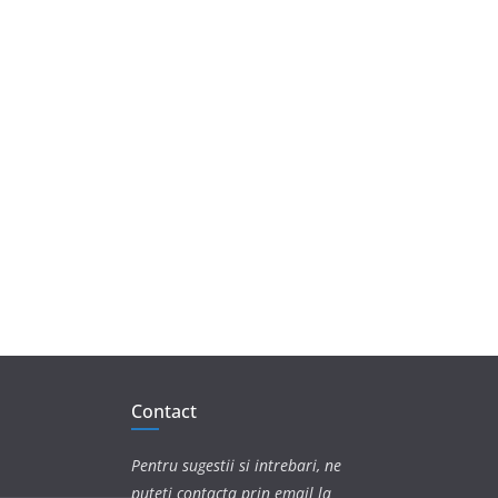
Contact
Pentru sugestii si intrebari, ne
puteti contacta prin email la