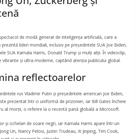
ng Un, Zuckerberg și
cenă
spectacol de modă generat de inteligența artificială, care a
a prezintă lideri mondiali, inclusiv pe președintele SUA Joe Biden,
le SUA Kamala Harris, Donald Trump și mulți alții. În videoclip,
te vibrante și ultra-moderne, captând atenția publicului global.
mina reflectoarelor
edintele rus Vladimir Putin și președintele american Joe Biden,
te prezentat într-o uniformă de prizonier, iar Bill Gates încheie
u al morții, o referire la o recentă pană globală a Microsoft.
r și ochelari de soare negri, iar Kamala Harris apare într-un
 Jong Un, Nancy Pelosi, Justin Trudeau, Xi Jinping, Tim Cook,
nt și ei prezenți în videoclip.