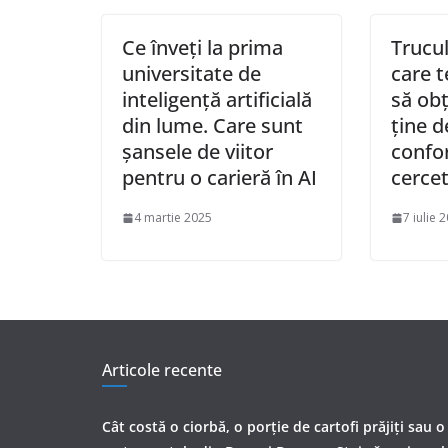
Ce înveți la prima
Trucu
universitate de
care t
inteligență artificială
să obț
din lume. Care sunt
ține d
șansele de viitor
conf
pentru o carieră în AI
cercet
4 martie 2025
7 iulie 
Articole recente
Cât costă o ciorbă, o porţie de cartofi prăjiţi sau o