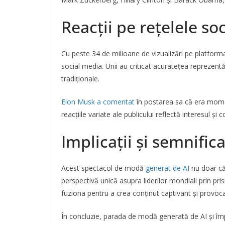
Reacții pe rețelele so
Cu peste 34 de milioane de vizualizări pe platform
social media. Unii au criticat acuratețea reprezentă
tradiționale.
Elon Musk a comentat
în postarea sa că era momen
reacțiile variate ale publicului reflectă interesul ș
Implicații și semnifica
Acest spectacol de modă
generat de AI
nu doar că
perspectivă unică asupra liderilor mondiali prin p
fuziona pentru a crea conținut captivant și provocator
În concluzie, parada de modă generată de AI și împ