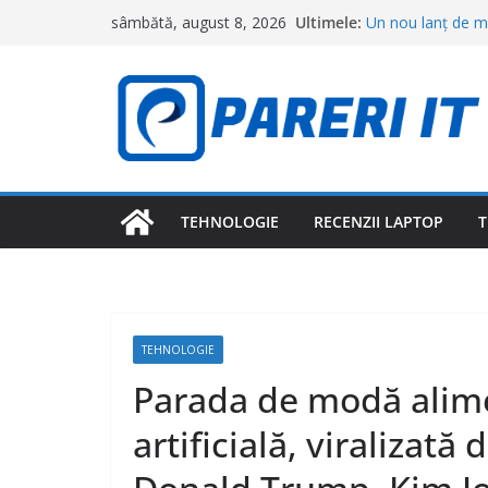
Sari
Ultimele:
Un nou lanț de ma
sâmbătă, august 8, 2026
la
deschid primele m
Cât costă o ciorbă
conținut
restaurantele din 
Topul orașelor în
cea mai bună calit
Camerele intelige
le pot detecta fă
Meta primește o l
Facebook și Insta
TEHNOLOGIE
RECENZII LAPTOP
T
adolescenților
TEHNOLOGIE
Parada de modă alime
artificială, viralizată