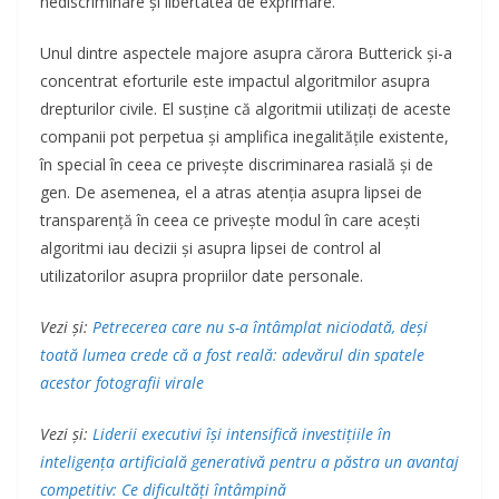
nediscriminare și libertatea de exprimare.
Unul dintre aspectele majore asupra cărora Butterick și-a
concentrat eforturile este impactul algoritmilor asupra
drepturilor civile. El susține că algoritmii utilizați de aceste
companii pot perpetua și amplifica inegalitățile existente,
în special în ceea ce privește discriminarea rasială și de
gen. De asemenea, el a atras atenția asupra lipsei de
transparență în ceea ce privește modul în care acești
algoritmi iau decizii și asupra lipsei de control al
utilizatorilor asupra propriilor date personale.
Vezi și:
Petrecerea care nu s-a întâmplat niciodată, deși
toată lumea crede că a fost reală: adevărul din spatele
acestor fotografii virale
Vezi și:
Liderii executivi își intensifică investițiile în
inteligența artificială generativă pentru a păstra un avantaj
competitiv: Ce dificultăți întâmpină