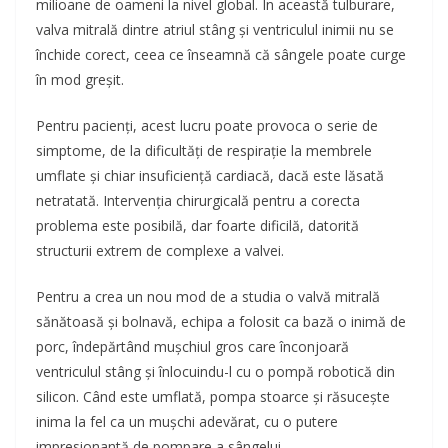
milioane de oameni la nivel global. În această tulburare,
valva mitrală dintre atriul stâng și ventriculul inimii nu se
închide corect, ceea ce înseamnă că sângele poate curge
în mod greșit.
Pentru pacienți, acest lucru poate provoca o serie de
simptome, de la dificultăți de respirație la membrele
umflate și chiar insuficiență cardiacă, dacă este lăsată
netratată. Intervenția chirurgicală pentru a corecta
problema este posibilă, dar foarte dificilă, datorită
structurii extrem de complexe a valvei.
Pentru a crea un nou mod de a studia o valvă mitrală
sănătoasă și bolnavă, echipa a folosit ca bază o inimă de
porc, îndepărtând mușchiul gros care înconjoară
ventriculul stâng și înlocuindu-l cu o pompă robotică din
silicon. Când este umflată, pompa stoarce și răsucește
inima la fel ca un mușchi adevărat, cu o putere
impresionantă de pompare a sângelui.