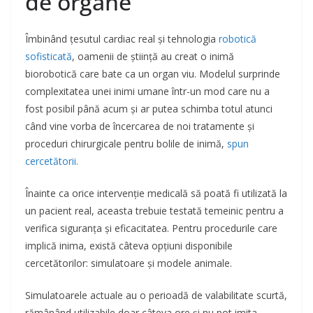
de organe
Îmbinând țesutul cardiac real și tehnologia
robotică
sofisticată
, oamenii de știință au creat o inimă
biorobotică care bate ca un organ viu. Modelul surprinde
complexitatea unei inimi umane într-un mod care nu a
fost posibil până acum și ar putea schimba totul atunci
când vine vorba de încercarea de noi tratamente și
proceduri chirurgicale pentru bolile de inimă,
spun
cercetătorii.
Înainte ca orice intervenție medicală să poată fi utilizată la
un pacient real, aceasta trebuie testată temeinic pentru a
verifica siguranța și eficacitatea. Pentru procedurile care
implică inima, există câteva opțiuni disponibile
cercetătorilor: simulatoare și modele animale.
Simulatoarele actuale au o perioadă de valabilitate scurtă,
rămânând utilizabile doar câteva ore și nu pot imita