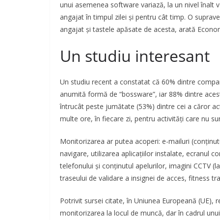
unui asemenea software variază, la un nivel înalt 
angajat în timpul zilei şi pentru cât timp. O suprav
angajat şi tastele apăsate de acesta, arată Econo
Un studiu interesant
Un studiu recent a constatat că 60% dintre comp
anumită formă de “bossware”, iar 88% dintre acest
întrucât peste jumătate (53%) dintre cei a căror ac
multe ore, în fiecare zi, pentru activităţi care nu 
Monitorizarea ar putea acoperi: e-mailuri (conţinutu
navigare, utilizarea aplicaţiilor instalate, ecranul 
telefonului şi conţinutul apelurilor, imagini CCTV (
traseului de validare a insignei de acces, fitness tra
Potrivit sursei citate, în Uniunea Europeană (UE)
monitorizarea la locul de muncă, dar în cadrul unui s