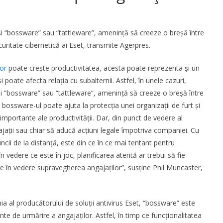
i “bossware” sau “tattleware”, ameninţă să creeze o breşă între
ecuritate cibernetică ai Eset, transmite Agerpres.
lor
poate creşte productivitatea, acesta poate reprezenta şi un
 poate afecta relaţia cu subalternii. Astfel, în unele cazuri,
i “bossware” sau “tattleware”, ameninţă să creeze o breşă între
 bossware-ul poate ajuta la protecţia unei organizaţii de furt şi
 importante ale productivităţii. Dar, din punct de vedere al
jaţii sau chiar să aducă acţiuni legale împotriva companiei. Cu
ncii de la distanţă, este din ce în ce mai tentant pentru
vedere ce este în joc, planificarea atentă ar trebui să fie
re în vedere supravegherea angajaţilor”, susţine Phil Muncaster,
 al producătorului de soluţii antivirus Eset, “bossware” este
e de urmărire a angajaţilor. Astfel, în timp ce funcţionalitatea