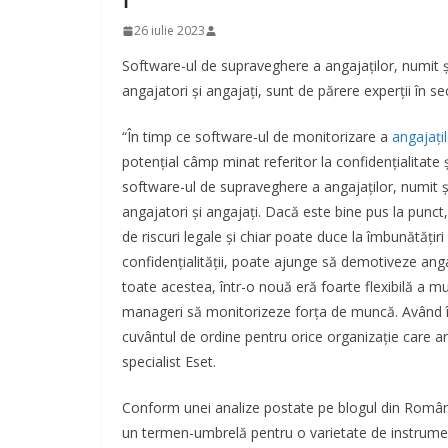
26 iulie 2023
Software-ul de supraveghere a angajaţilor, numit ş
angajatori şi angajaţi, sunt de părere experţii în s
“În timp ce software-ul de monitorizare a
angajaţi
potenţial câmp minat referitor la confidenţialitate şi
software-ul de supraveghere a angajaţilor, numit ş
angajatori şi angajaţi. Dacă este bine pus la punct,
de riscuri legale şi chiar poate duce la îmbunătăţiri
confidenţialităţii, poate ajunge să demotiveze anga
toate acestea, într-o nouă eră foarte flexibilă a mu
manageri să monitorizeze forţa de muncă. Având în 
cuvântul de ordine pentru orice organizaţie care a
specialist Eset.
Conform unei analize postate pe blogul din România
un termen-umbrelă pentru o varietate de instrument