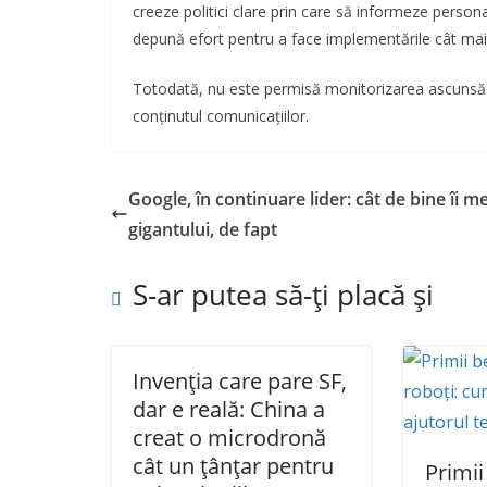
creeze politici clare prin care să informeze person
depună efort pentru a face implementările cât mai 
Totodată, nu este permisă monitorizarea ascunsă şi 
conţinutul comunicaţiilor.
Google, în continuare lider: cât de bine îi m
gigantului, de fapt
S-ar putea să-ți placă și
Invenția care pare SF,
dar e reală: China a
creat o microdronă
cât un țânțar pentru
Primii