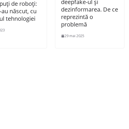
deepfake-ul și
uți de roboți:
dezinformarea. De ce
-au născut, cu
reprezintă o
ul tehnologiei
problemă
023
29 mai 2025