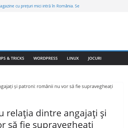
gazine cu prețuri mici intră în România. Se
agazine și se fac angajări
, o porţie de cartofi prăjiţi sau o friptură în
Bran şi Braşov. „Stai să vezi ce chirii sunt”
 care merită să te muți în 2026. Unde găsești
ate a vieții
nte trimit amenzi automat. Abaterile pe care
ră să te oprească poliția
ovitură de 567 de milioane de dolari.
gram vor fi obligate să pună frână
IPS & TRICKS
WORDPRESS
LINUX
JOCURI
 relația dintre angajați și
or să fie supravegheați