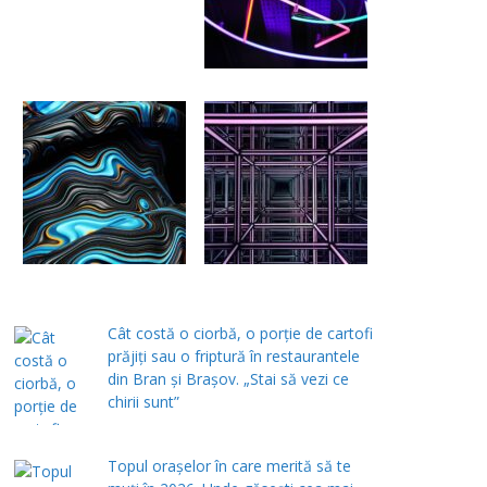
Cât costă o ciorbă, o porţie de cartofi
prăjiţi sau o friptură în restaurantele
din Bran şi Braşov. „Stai să vezi ce
chirii sunt”
Topul orașelor în care merită să te