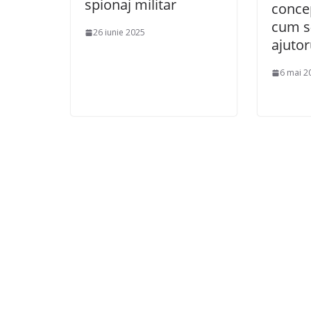
spionaj militar
concep
cum s
26 iunie 2025
ajutor
6 mai 2