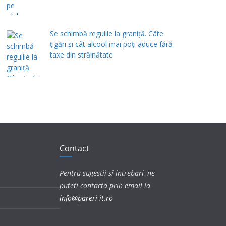
Se schimbă regulile la graniță. Câte
țigări și cât alcool mai poți aduce fără
taxe din străinătate
Contact
Pentru sugestii si intrebari, ne
puteti contacta prin email la
info@pareri-it.ro