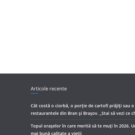
Articole recente
Cât costă o ciorbă, o porţie de cartofi prăjiţi sau o
restaurantele din Bran şi Braşov. „Stai să vezi ce ch
Topul orașelor în care merită să te muți în 2026. 
mai bună calitate a vieții