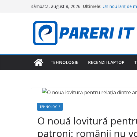
Sari
Ultimele:
Un nou lanț de ma
sâmbătă, august 8, 2026
la
deschid primele m
Cât costă o ciorbă
conținut
restaurantele din 
Topul orașelor în
cea mai bună calit
Camerele intelige
le pot detecta fă
Meta primește o l
Facebook și Insta
TEHNOLOGIE
RECENZII LAPTOP
T
adolescenților
TEHNOLOGIE
O nouă lovitură pentru
patroni: românii nu v