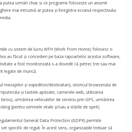
va putea urmări chiar şi ce programe foloseşte un anumit
eghere mai intruzivă ar putea şi înregistra ecranul respectivului
media.
aniile cu sistem de lucru WFH (Work From Home) folosesc o
ea au făcut şi concedieri pe baza rapoartelor acestui software,
tivitate a fost monitorizată s-a dovedit că petrec trei sau mai
sunt legate de muncă.
l mesajelor şi expeditori/destinatari), istoricul browserului de
computerului şi tastele apăsate, camerele web, utilizarea
la birou), urmărirea vehiculelor de serviciu prin GPS, urmărirea
cking (pentru semnele vitale şi/sau a stările de spirit)
, regulamentul General Data Protection (GDPR) permite
et specific de reguli. În acest sens, organizaţiile trebuie să