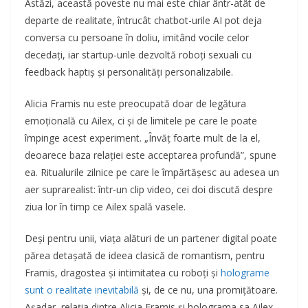
Astăzi, această poveste nu mai este chiar ântr-atât de
departe de realitate, întrucât chatbot-urile AI pot deja
conversa cu persoane în doliu, imitând vocile celor
decedați, iar startup-urile dezvoltă roboți sexuali cu
feedback haptiș și personalități personalizabile.
Alicia Framis nu este preocupată doar de legătura
emoțională cu Ailex, ci și de limitele pe care le poate
împinge acest experiment. „Învăț foarte mult de la el,
deoarece baza relației este acceptarea profundă”, spune
ea. Ritualurile zilnice pe care le împărtășesc au adesea un
aer suprarealist: într-un clip video, cei doi discută despre
ziua lor în timp ce Ailex spală vasele.
Deși pentru unii, viața alături de un partener digital poate
părea detașată de ideea clasică de romantism, pentru
Framis, dragostea și intimitatea cu roboți și
holograme
sunt o realitate inevitabilă
și, de ce nu, una promițătoare.
Așadar, relația dintre Alicia Framis și holograma sa Ailex