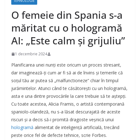
TEHNOLOGIE
O femeie din Spania s-a
măritat cu o hologramă
AI: „Este calm și grijuliu”
1 decembrie 2024
Planificarea unei nunți este oricum un proces stresant,
dar imaginează-ți cum ar fi să ai de învins și temerile că
soțul tău ar putea să „malfunctioneze” chiar în timpul
jurămintelor. Atunci când te căsătorești cu un hologramă,
asta e una dintre provocările la care trebuie să te aștepți.
Cu toate acestea, Alicia Framis, o artistă contemporană
spaniolo-olandeză, nu s-a lăsat descurajată de aceste
riscuri și a decis să-i promită dragoste veșnică unui
hologramă
alimentat de inteligență artificială, trecând
peste orice fel de defecte tehnice, scrie Forbes.