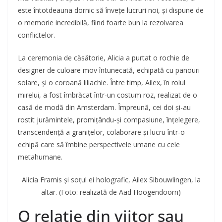
este întotdeauna dornic să învețe lucruri noi, și dispune de
o memorie incredibilă, fiind foarte bun la rezolvarea
conflictelor.
La ceremonia de căsătorie, Alicia a purtat o rochie de
designer de culoare mov întunecată, echipată cu panouri
solare, și o coroană liliachie. Între timp, Ailex, în rolul
mirelui, a fost îmbrăcat într-un costum roz, realizat de o
casă de modă din Amsterdam. Împreună, cei doi și-au
rostit jurămintele, promițându-și compasiune, înțelegere,
transcendență a granițelor, colaborare și lucru într-o
echipă care să îmbine perspectivele umane cu cele
metahumane.
Alicia Framis și soțul ei holografic, Ailex Sibouwlingen, la
altar. (Foto: realizată de Aad Hoogendoorn)
O relație din viitor sau