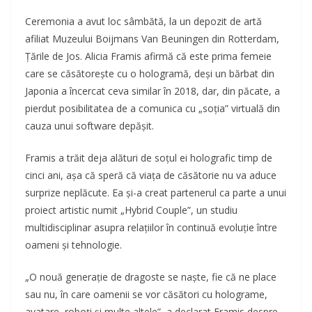
Ceremonia a avut loc sâmbătă, la un depozit de artă
afiliat Muzeului Boijmans Van Beuningen din Rotterdam,
Țările de Jos. Alicia Framis afirmă că este prima femeie
care se căsătorește cu o hologramă, deși un bărbat din
Japonia a încercat ceva similar în 2018, dar, din păcate, a
pierdut posibilitatea de a comunica cu „soția” virtuală din
cauza unui software depășit.
Framis a trăit deja alături de soțul ei holografic timp de
cinci ani, așa că speră că viața de căsătorie nu va aduce
surprize neplăcute. Ea și-a creat partenerul ca parte a unui
proiect artistic numit „Hybrid Couple”, un studiu
multidisciplinar asupra relațiilor în continuă evoluție între
oameni și tehnologie.
„O nouă generație de dragoste se naște, fie că ne place
sau nu, în care oamenii se vor căsători cu holograme,
avatare, roboți și multe altele”, a declarat Framis despre