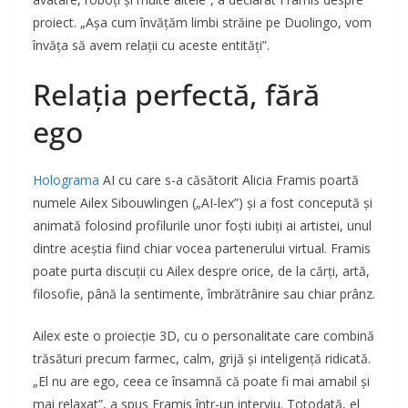
proiect. „Așa cum învățăm limbi străine pe Duolingo, vom
învăța să avem relații cu aceste entități”.
Relația perfectă, fără
ego
Holograma
AI cu care s-a căsătorit Alicia Framis poartă
numele Ailex Sibouwlingen („AI-lex”) și a fost concepută și
animată folosind profilurile unor foști iubiți ai artistei, unul
dintre aceștia fiind chiar vocea partenerului virtual. Framis
poate purta discuții cu Ailex despre orice, de la cărți, artă,
filosofie, până la sentimente, îmbrătrânire sau chiar prânz.
Ailex este o proiecție 3D, cu o personalitate care combină
trăsături precum farmec, calm, grijă și inteligență ridicată.
„El nu are ego, ceea ce însamnă că poate fi mai amabil și
mai relaxat”, a spus Framis într-un interviu. Totodată, el