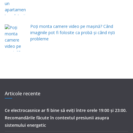
Poți monta camere video pe mașină? Când
imaginile pot fi folosite ca probă și când riști
probleme
Articole recente
Ce electrocasnice ar fi bine să eviți între orele 19:00 și 23:00.
Recomandările făcute în contextul presiunii asupra
sistemului energetic