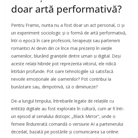
doar artă performativă?
Pentru Framis, nunta nu a fost doar un act personal, ci și
un experiment sociologic și o formă de artă performativă,
într-o epocă în care profesorii, terapeuții sau partenerii
romantici AI devin din ce înce mai prezenți în viețile
oamenilor, blurând granițele dintre uman și digital. Deși
aceste relații hibride pot reprezenta viitorul, ele ridică
întrbări profunde. Pot oare tehnologiile să satisfacă
nevoile emoționale ale oamenilor? Pot contribui la
bunăstare sau, dimpotrivă, să o diminueze?
De-a lungul timpului, întrebarile legate de relațiile cu
entități digitale au fost explorate în cultură, cum ar fi într-
un episod al serialului distopic „Black Mirror”, unde o
femeie îîndurerată comandă o versiune AI a partenerului
decedat, bazată pe postările și comunicarea sa online.