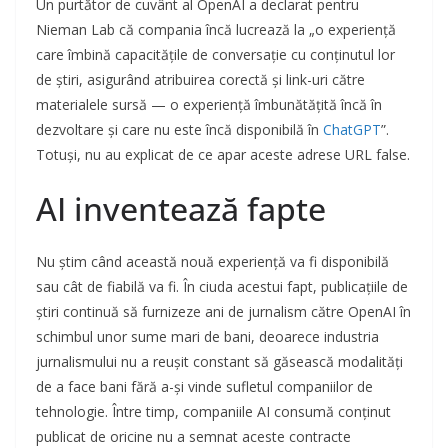
Un purtător de cuvânt al OpenAI a declarat pentru
Nieman Lab că compania încă lucrează la „o experiență
care îmbină capacitățile de conversație cu conținutul lor
de știri, asigurând atribuirea corectă și link-uri către
materialele sursă — o experiență îmbunătățită încă în
dezvoltare și care nu este încă disponibilă în
ChatGPT
”.
Totuși, nu au explicat de ce apar aceste adrese URL false.
AI inventează fapte
Nu știm când această nouă experiență va fi disponibilă
sau cât de fiabilă va fi. În ciuda acestui fapt, publicațiile de
știri continuă să furnizeze ani de jurnalism către OpenAI în
schimbul unor sume mari de bani, deoarece industria
jurnalismului nu a reușit constant să găsească modalități
de a face bani fără a-și vinde sufletul companiilor de
tehnologie. Între timp, companiile AI consumă conținut
publicat de oricine nu a semnat aceste contracte