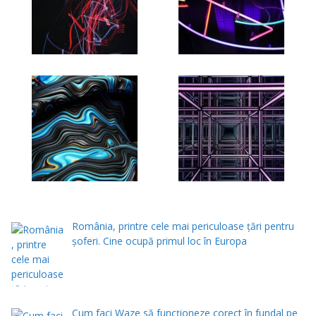
România, printre cele mai periculoase țări pentru
șoferi. Cine ocupă primul loc în Europa
Cum faci Waze să funcționeze corect în fundal pe