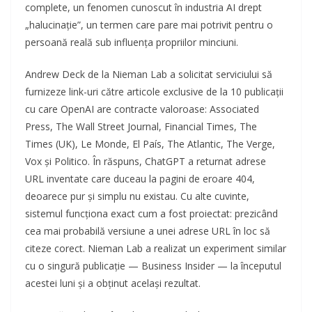
complete, un fenomen cunoscut în industria AI drept
„halucinație”, un termen care pare mai potrivit pentru o
persoană reală sub influența propriilor minciuni.
Andrew Deck de la Nieman Lab a solicitat serviciului să
furnizeze link-uri către articole exclusive de la 10 publicații
cu care OpenAI are contracte valoroase: Associated
Press, The Wall Street Journal, Financial Times, The
Times (UK), Le Monde, El País, The Atlantic, The Verge,
Vox și Politico. În răspuns, ChatGPT a returnat adrese
URL inventate care duceau la pagini de eroare 404,
deoarece pur și simplu nu existau. Cu alte cuvinte,
sistemul funcționa exact cum a fost proiectat: prezicând
cea mai probabilă versiune a unei adrese URL în loc să
citeze corect. Nieman Lab a realizat un experiment similar
cu o singură publicație — Business Insider — la începutul
acestei luni și a obținut același rezultat.