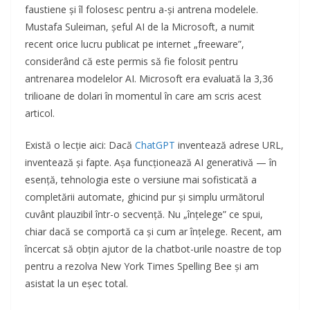
faustiene și îl folosesc pentru a-și antrena modelele.
Mustafa Suleiman, șeful AI de la Microsoft, a numit
recent orice lucru publicat pe internet „freeware”,
considerând că este permis să fie folosit pentru
antrenarea modelelor AI. Microsoft era evaluată la 3,36
trilioane de dolari în momentul în care am scris acest
articol.
Există o lecție aici: Dacă
ChatGPT
inventează adrese URL,
inventează și fapte. Așa funcționează AI generativă — în
esență, tehnologia este o versiune mai sofisticată a
completării automate, ghicind pur și simplu următorul
cuvânt plauzibil într-o secvență. Nu „înțelege” ce spui,
chiar dacă se comportă ca și cum ar înțelege. Recent, am
încercat să obțin ajutor de la chatbot-urile noastre de top
pentru a rezolva New York Times Spelling Bee și am
asistat la un eșec total.