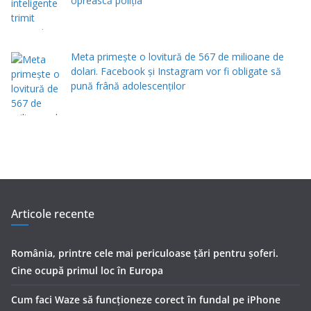
oprească poliția
Meta primește o lovitură de 567 de milioane de
dolari. Facebook și Instagram vor fi obligate să
pună frână adolescenților
Articole recente
România, printre cele mai periculoase țări pentru șoferi.
Cine ocupă primul loc în Europa
Cum faci Waze să funcționeze corect în fundal pe iPhone