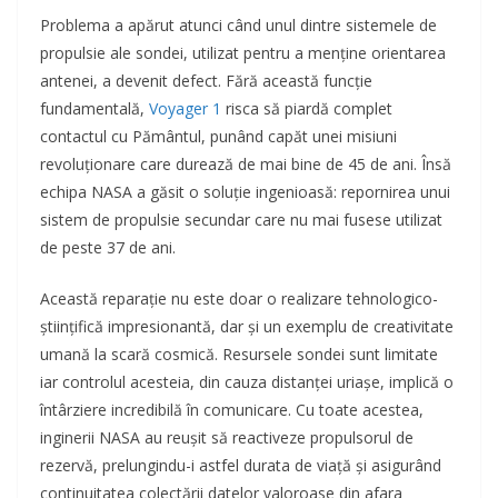
Problema a apărut atunci când unul dintre sistemele de
propulsie ale sondei, utilizat pentru a menține orientarea
antenei, a devenit defect. Fără această funcție
fundamentală,
Voyager 1
risca să piardă complet
contactul cu Pământul, punând capăt unei misiuni
revoluționare care durează de mai bine de 45 de ani. Însă
echipa NASA a găsit o soluție ingenioasă: repornirea unui
sistem de propulsie secundar care nu mai fusese utilizat
de peste 37 de ani.
Această reparație nu este doar o realizare tehnologico-
științifică impresionantă, dar și un exemplu de creativitate
umană la scară cosmică. Resursele sondei sunt limitate
iar controlul acesteia, din cauza distanței uriașe, implică o
întârziere incredibilă în comunicare. Cu toate acestea,
inginerii NASA au reușit să reactiveze propulsorul de
rezervă, prelungindu-i astfel durata de viață și asigurând
continuitatea colectării datelor valoroase din afara