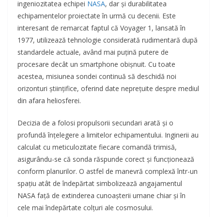
ingeniozitatea echipei
NASA
, dar și durabilitatea
echipamentelor proiectate în urmă cu decenii. Este
interesant de remarcat faptul că Voyager 1, lansată în
1977, utilizează tehnologie considerată rudimentară după
standardele actuale, având mai puțină putere de
procesare decât un smartphone obișnuit. Cu toate
acestea, misiunea sondei continuă să deschidă noi
orizonturi științifice, oferind date neprețuite despre mediul
din afara heliosferei.
Decizia de a folosi propulsorii secundari arată și o
profundă înțelegere a limitelor echipamentului. Inginerii au
calculat cu meticulozitate fiecare comandă trimisă,
asigurându-se că sonda răspunde corect și funcționează
conform planurilor. O astfel de manevră complexă într-un
spațiu atât de îndepărtat simbolizează angajamentul
NASA față de extinderea cunoașterii umane chiar și în
cele mai îndepărtate colțuri ale cosmosului.