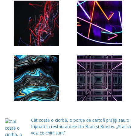
Cât costă o ciorbă, o porţie de cartofi prăjiţi sau o
friptură în restaurantele din Bran şi Braşov. „Stai să
vezi ce chirii sunt”