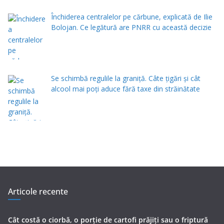
Închiderea centralelor pe cărbune, explicată de Ilie
Bolojan. Ce legătură are PNRR cu această decizie
Se schimbă regulile la graniță. Câte țigări și cât
alcool mai poți aduce fără taxe din străinătate
Articole recente
Cât costă o ciorbă, o porţie de cartofi prăjiţi sau o friptură