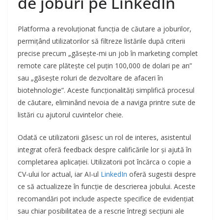
de joburi pe LinkedIn
Platforma a revoluționat funcția de căutare a joburilor,
permițând utilizatorilor să filtreze listările după criterii
precise precum „găsește-mi un job în marketing complet
remote care plătește cel puțin 100,000 de dolari pe an”
sau „găsește roluri de dezvoltare de afaceri în
biotehnologie”. Aceste funcționalități simplifică procesul
de căutare, eliminând nevoia de a naviga printre sute de
listări cu ajutorul cuvintelor cheie.
Odată ce utilizatorii găsesc un rol de interes, asistentul
integrat oferă feedback despre calificările lor și ajută în
completarea aplicației. Utilizatorii pot încărca o copie a
CV-ului lor actual, iar AI-ul
LinkedIn
oferă sugestii despre
ce să actualizeze în funcție de descrierea jobului. Aceste
recomandări pot include aspecte specifice de evidențiat
sau chiar posibilitatea de a rescrie întregi secțiuni ale