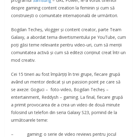
programul
Samsung
– GRL Power, le-a vorbit tinerilor
despre gaming content creation la feminin și cum să
construiești o comunitate internațională de urmăritori.
Bogdan Techeș, vlogger și content creator, parte Team
Galaxy, a abordat tema divertismentului pe YouTube, cum
poți găsi teme relevante pentru video-uri, cum să menții
comunitatea activă și cum să editezi conținut creat într-un
mod creativ.
Cei 15 tineri au fost împărțiți în trei grupe, fiecare grupă
având un mentor dedicat și un passion point pe care să
se axeze: Goguci – foto-video, Bogdan Techeș –
entertainment, Reddysh – gaming. La final, fiecare grupă
a primit provocarea de a crea un video de două minute
folosind un telefon din seria Galaxy S23, pornind de la
următoarele teme:
– gaming: o serie de video reviews pentru jocul