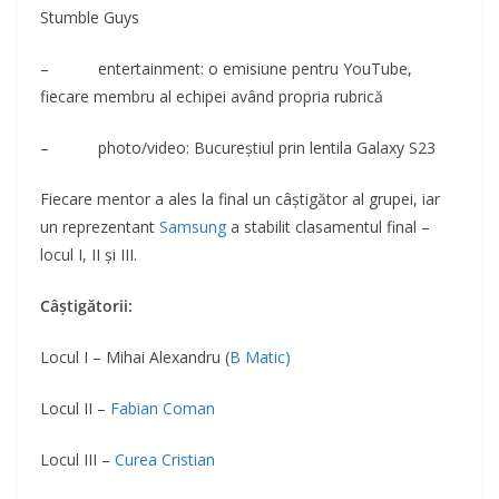
Stumble Guys
– entertainment: o emisiune pentru YouTube,
fiecare membru al echipei având propria rubrică
– photo/video: Bucureștiul prin lentila Galaxy S23
Fiecare mentor a ales la final un câștigător al grupei, iar
un reprezentant
Samsung
a stabilit clasamentul final –
locul I, II și III.
Câștigătorii:
Locul I – Mihai Alexandru (
B Matic)
Locul II –
Fabian Coman
Locul III –
Curea Cristian