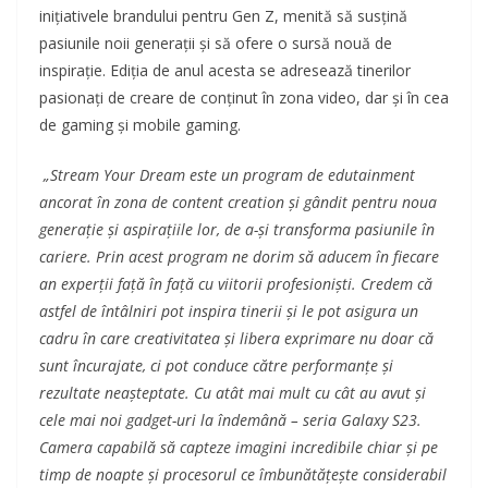
inițiativele brandului pentru Gen Z, menită să susțină
pasiunile noii generații și să ofere o sursă nouă de
inspirație. Ediția de anul acesta se adresează tinerilor
pasionați de creare de conținut în zona video, dar și în cea
de gaming și mobile gaming.
„Stream Your Dream este un program de edutainment
ancorat în zona de content creation și gândit pentru noua
generație și aspirațiile lor, de a-și transforma pasiunile în
cariere. Prin acest program ne dorim să aducem în fiecare
an experții față în față cu viitorii profesioniști. Credem că
astfel de întâlniri pot inspira tinerii și le pot asigura un
cadru în care creativitatea și libera exprimare nu doar că
sunt încurajate, ci pot conduce către performanțe și
rezultate neașteptate. Cu atât mai mult cu cât au avut și
cele mai noi gadget-uri la îndemână – seria Galaxy S23.
Camera capabilă să capteze imagini incredibile chiar și pe
timp de noapte și procesorul ce îmbunătățește considerabil