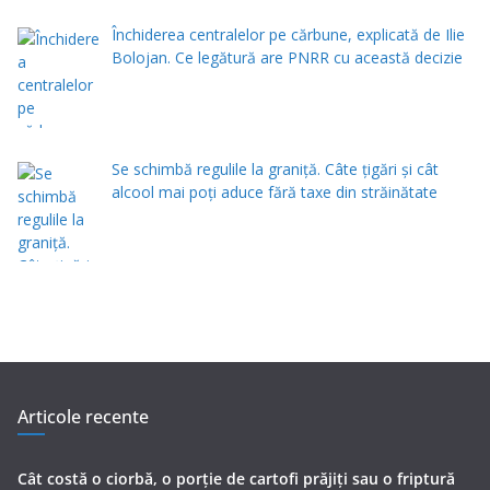
Închiderea centralelor pe cărbune, explicată de Ilie
Bolojan. Ce legătură are PNRR cu această decizie
Se schimbă regulile la graniță. Câte țigări și cât
alcool mai poți aduce fără taxe din străinătate
Articole recente
Cât costă o ciorbă, o porţie de cartofi prăjiţi sau o friptură