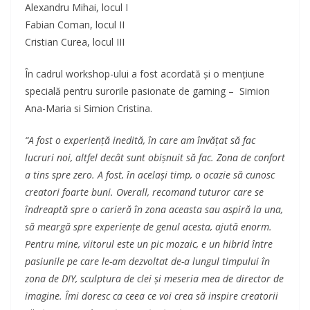
Alexandru Mihai, locul I
Fabian Coman, locul II
Cristian Curea, locul III
În cadrul workshop-ului a fost acordată și o mențiune
specială pentru surorile pasionate de gaming – Simion
Ana-Maria si Simion Cristina.
“A fost o experiență inedită, în care am învățat să fac
lucruri noi, altfel decât sunt obișnuit să fac. Zona de confort
a tins spre zero. A fost, în același timp, o ocazie să cunosc
creatori foarte buni. Overall, recomand tuturor care se
îndreaptă spre o carieră în zona aceasta sau aspiră la una,
să meargă spre experiențe de genul acesta, ajută enorm.
Pentru mine, viitorul este un pic mozaic, e un hibrid între
pasiunile pe care le-am dezvoltat de-a lungul timpului în
zona de DIY, sculptura de clei și meseria mea de director de
imagine. Îmi doresc ca ceea ce voi crea să inspire creatorii