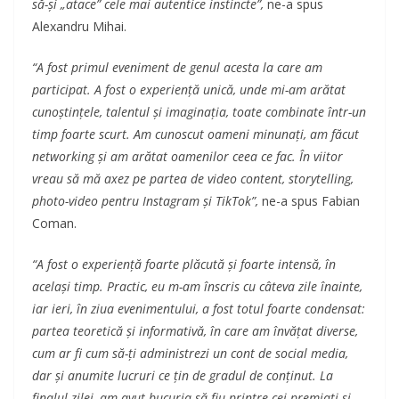
să-și „atace” cele mai autentice instincte”,
ne-a spus
Alexandru Mihai.
“A fost primul eveniment de genul acesta la care am
participat. A fost o experiență unică, unde mi-am arătat
cunoștințele, talentul și imaginația, toate combinate într-un
timp foarte scurt. Am cunoscut oameni minunați, am făcut
networking și am arătat oamenilor ceea ce fac. În viitor
vreau să mă axez pe partea de video content, storytelling,
photo-video pentru Instagram și TikTok”,
ne-a spus Fabian
Coman.
“A fost o experiență foarte plăcută și foarte intensă, în
același timp. Practic, eu m-am înscris cu câteva zile înainte,
iar ieri, în ziua evenimentului, a fost totul foarte condensat:
partea teoretică și informativă, în care am învățat diverse,
cum ar fi cum să-ți administrezi un cont de social media,
dar și anumite lucruri ce țin de gradul de conținut. La
finalul zilei, am avut bucuria să fiu printre cei premiați și