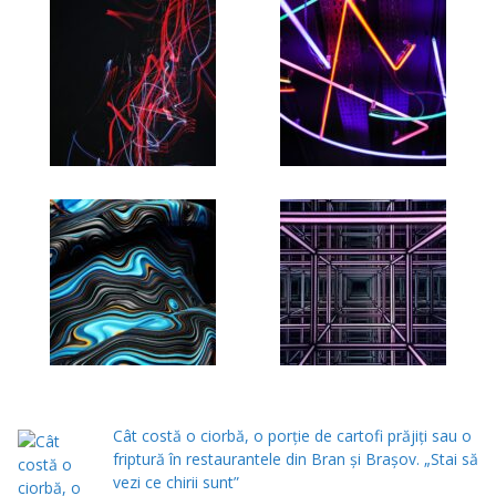
Cât costă o ciorbă, o porţie de cartofi prăjiţi sau o
friptură în restaurantele din Bran şi Braşov. „Stai să
vezi ce chirii sunt”