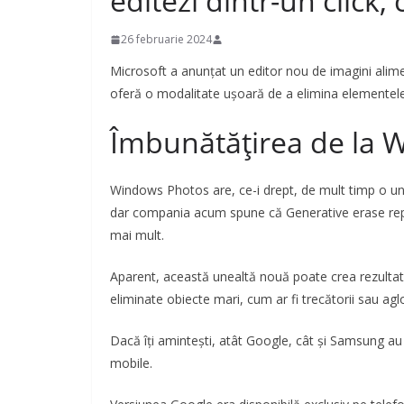
editezi dintr-un click, 
26 februarie 2024
Microsoft a anunțat un editor nou de imagini alimen
oferă o modalitate ușoară de a elimina elementele n
Îmbunătățirea de la 
Windows Photos are, ce-i drept, de mult timp o une
dar compania acum spune că Generative erase reprez
mai mult.
Aparent, această unealtă nouă poate crea rezultate
eliminate obiecte mari, cum ar fi trecătorii sau agl
Dacă îți amintești, atât Google, cât și Samsung au p
mobile.