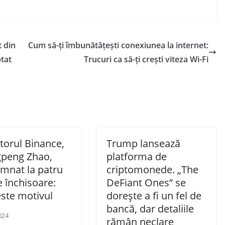
 din
Cum să-ți îmbunătățești conexiunea la internet:
ptat
Trucuri ca să-ți crești viteza Wi-Fi
torul Binance,
Trump lansează
peng Zhao,
platforma de
mnat la patru
criptomonede. „The
e închisoare:
DeFiant Ones” se
este motivul
dorește a fi un fel de
bancă, dar detaliile
024
rămân neclare