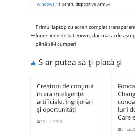
Windows 11
pentru dispozitive Arm64.
Primul laptop cu ecran complet transparent
lume. Vine de la Lenovo, dar mai ai de aște
până să-l cumperi
S-ar putea să-ți placă și
Creatorii de conținut
Fonda
în era inteligenței
Chang
artificiale: Îngrijorări
conda
și oportunități
luni d
Care 
29 iulie 2024
2 mai 2