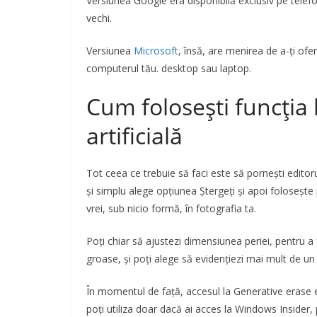
Versiunea Google era disponibilă exclusiv pe telef
vechi.
Versiunea
Microsoft
, însă, are menirea de a-ți ofe
computerul tău. desktop sau laptop.
Cum folosești funcția 
artificială
Tot ceea ce trebuie să faci este să pornești editoru
și simplu alege opțiunea Ștergeți și apoi foloseșt
vrei, sub nicio formă, în fotografia ta.
Poți chiar să ajustezi dimensiunea periei, pentru a
groase, și poți alege să evidențiezi mai mult de un
În momentul de față, accesul la Generative erase est
poți utiliza doar dacă ai acces la Windows Insider, 