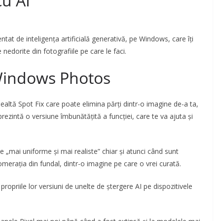
cu AI
tat de inteligența artificială generativă, pe Windows, care îți
edorite din fotografiile pe care le faci.
Windows Photos
altă Spot Fix care poate elimina părți dintr-o imagine de-a ta,
intă o versiune îmbunătățită a funcției, care te va ajuta și
 „mai uniforme și mai realiste” chiar și atunci când sunt
omerația din fundal, dintr-o imagine pe care o vrei curată.
ropriile lor versiuni de unelte de ștergere AI pe dispozitivele