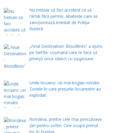
Nu trebuie să faci accident că să
rămâi fără permis. Abaterile care se
sancționează imediat de Poliţia
Rutieră
„Final Destination: Bloodlines” a ajuns
pe Netflix: coșmarul care te face să
privești orice obiect cu suspiciune
Unde locuiesc cei mai bogați români.
Zonele în care prețurile locuințelor au
explodat
România, printre cele mai periculoase
țări pentru șoferi. Cine ocupă primul
loc în Europa