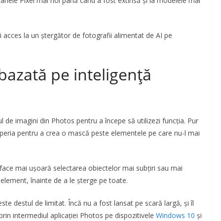
oanele Pixel mai noi până când a fost extinsă și la modelele mai
ri acces la un ștergător de fotografii alimentat de AI pe
bazată pe inteligență
l de imagini din Photos pentru a începe să utilizezi funcția. Pur
e peria pentru a crea o mască peste elementele pe care nu-l mai
 face mai ușoară selectarea obiectelor mai subțiri sau mai
 element, înainte de a le șterge pe toate.
e destul de limitat. Încă nu a fost lansat pe scară largă, și îl
prin intermediul aplicației Photos pe dispozitivele
Windows 10
și