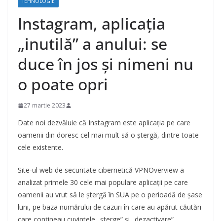
TEHNOLOGIE
Instagram, aplicația
„inutilă” a anului: se
duce în jos și nimeni nu
o poate opri
27 martie 2023
Date noi dezvăluie că Instagram este aplicația pe care
oamenii din doresc cel mai mult să o ștergă, dintre toate
cele existente.
Site-ul web de securitate cibernetică VPNOverview a
analizat primele 30 cele mai populare aplicații pe care
oamenii au vrut să le ștergă în SUA pe o perioadă de șase
luni, pe baza numărului de cazuri în care au apărut căutări
care conțineau cuvintele „șterge” și „dezactivare”.