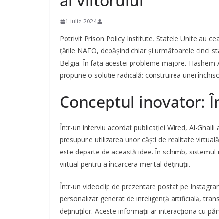
al viitorului
1 iulie 2024
Potrivit Prison Policy Institute, Statele Unite au c
țările NATO, depășind chiar și următoarele cinci s
Belgia. În fața acestei probleme majore, Hashem Al
propune o soluție radicală: construirea unei închisor
Conceptul inovator: Î
Într-un interviu acordat publicației Wired, Al-Ghai
presupune utilizarea unor căști de realitate virtua
este departe de această idee. În schimb, sistemul ne
virtual pentru a încarcera mental deținuții.
Într-un videoclip de prezentare postat pe Instagra
personalizat generat de inteligență artificială, trans
deținuților. Aceste informații ar interacționa cu p