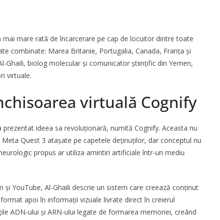
ea mai mare rată de încarcerare pe cap de locuitor dintre toate
tate combinate: Marea Britanie, Portugalia, Canada, Franța și
-Ghaili, biolog molecular și comunicator științific din Yemen,
i virtuale.
nchisoarea virtuală Cognify
li a prezentat ideea sa revoluționară, numită Cognify. Aceasta nu
lă Meta Quest 3 atașate pe capetele deținuților, dar conceptul nu
urologic propus ar utiliza amintiri artificiale într-un mediu
m și YouTube, Al-Ghaili descrie un sistem care creează conținut
format apoi în informații vizuale livrate direct în creierul
ărțile ADN-ului și ARN-ului legate de formarea memoriei, creând