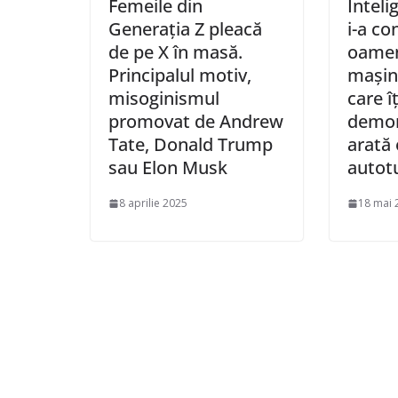
Femeile din
Inteli
Generația Z pleacă
i-a co
de pe X în masă.
oamen
Principalul motiv,
mașin
misoginismul
care îț
promovat de Andrew
demon
Tate, Donald Trump
arată 
sau Elon Musk
autot
8 aprilie 2025
18 mai 