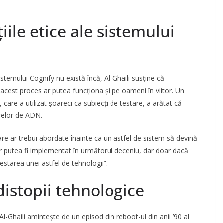
iile etice ale sistemului
emului Cognify nu există încă, Al-Ghaili susține că
cest proces ar putea funcționa și pe oameni în viitor. Un
e, care a utilizat șoareci ca subiecți de testare, a arătat că
irelor de ADN.
care ar trebui abordate înainte ca un astfel de sistem să devină
 ar putea fi implementat în următorul deceniu, dar doar dacă
testarea unei astfel de tehnologii”.
distopii tehnologice
Al-Ghaili amintește de un episod din reboot-ul din anii ’90 al