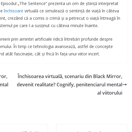
. Episodul „The Sentence” prezenta un om de știință interpretat
de
închisoare
virtuală ce simulează o sentință de viață în câteva
t, crezând că a comis o crimă și a petrecut o viață întreagă în
stemul pe care l-a susținut cu câteva minute înainte.
ierii prin amintiri artificiale ridică întrebări profunde despre
 omului. În timp ce tehnologia avansează, astfel de concepte
 atât fascinație, cât și frică în fața unui viitor incert.
ror,
Închisoarea virtuală, scenariu din Black Mirror,
ntal
devenit realitate? Cognify, penitenciarul mental
al viitorului