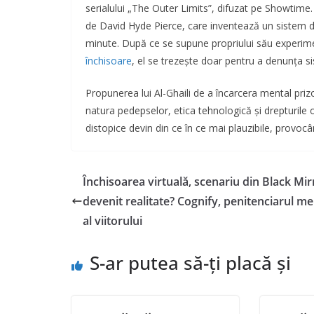
serialului „The Outer Limits”, difuzat pe Showtime
de David Hyde Pierce, care inventează un sistem 
minute. După ce se supune propriului său experimen
închisoare
, el se trezește doar pentru a denunța si
Propunerea lui Al-Ghaili de a încarcera mental prizon
natura pedepselor, etica tehnologică și drepturile
distopice devin din ce în ce mai plauzibile, provocând
Închisoarea virtuală, scenariu din Black Mir
devenit realitate? Cognify, penitenciarul me
al viitorului
S-ar putea să-ți placă și