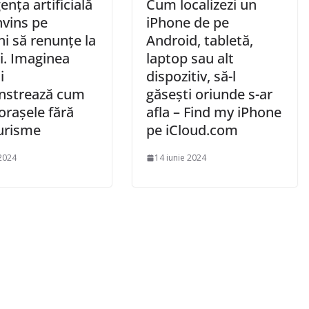
gența artificială
Cum localizezi un
nvins pe
iPhone de pe
i să renunțe la
Android, tabletă,
i. Imaginea
laptop sau alt
i
dispozitiv, să-l
strează cum
găsești oriunde s-ar
orașele fără
afla – Find my iPhone
urisme
pe iCloud.com
2024
14 iunie 2024