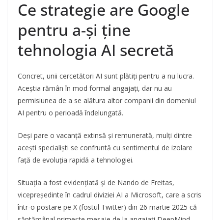
Ce strategie are Google
pentru a-și ține
tehnologia AI secretă
Concret, unii cercetători AI sunt plătiți pentru a nu lucra.
Aceștia rămân în mod formal angajați, dar nu au
permisiunea de a se alătura altor companii din domeniul
AI pentru o perioadă îndelungată.
Deși pare o vacanță extinsă și remunerată, mulți dintre
acești specialiști se confruntă cu sentimentul de izolare
față de evoluția rapidă a tehnologiei.
Situația a fost evidențiată și de Nando de Freitas,
vicepreședinte în cadrul diviziei AI a Microsoft, care a scris
într-o postare pe X (fostul Twitter) din 26 martie 2025 că
săptămânal primește mesaje de la angajați DeepMind