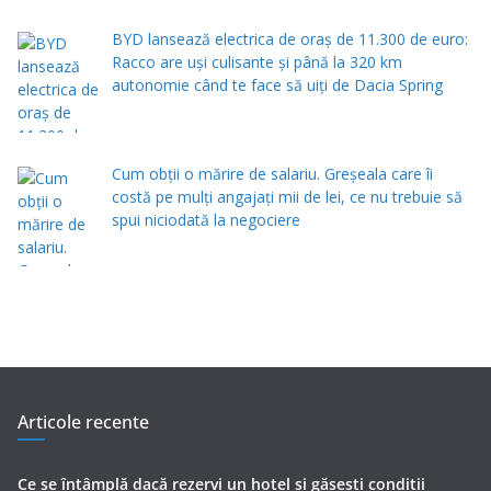
BYD lansează electrica de oraș de 11.300 de euro:
Racco are uși culisante și până la 320 km
autonomie când te face să uiți de Dacia Spring
Cum obții o mărire de salariu. Greșeala care îi
costă pe mulți angajați mii de lei, ce nu trebuie să
spui niciodată la negociere
Articole recente
Ce se întâmplă dacă rezervi un hotel și găsești condiții