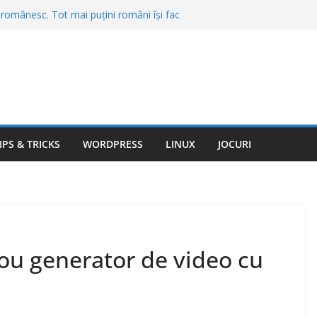
 românesc. Tot mai puțini români își fac
esc turiștii străini
re merită să te muți în 2026. Unde găsești
a vieții
 trimit amenzi automat. Abaterile pe care
ă te oprească poliția
tură de 567 de milioane de dolari.
m vor fi obligate să pună frână
ine cu prețuri mici intră în România. Se
IPS & TRICKS
WORDPRESS
LINUX
JOCURI
zine și se fac angajări
ou generator de video cu