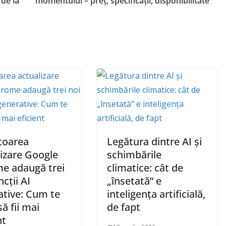
 de la
momentului – preț, specificații, disponibilitate
oarea
Legătura dintre AI și
lizare Google
schimbările
e adaugă trei
climatice: cât de
ncții AI
„însetată” e
ative: Cum te
inteligența artificială,
să fii mai
de fapt
nt