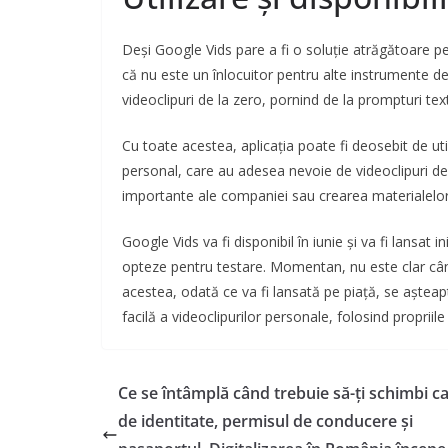
Deși Google Vids pare a fi o soluție atrăgătoare pe
că nu este un înlocuitor pentru alte instrumente de
videoclipuri de la zero, pornind de la prompturi tex
Cu toate acestea, aplicația poate fi deosebit de u
personal, care au adesea nevoie de videoclipuri d
importante ale companiei sau crearea materialelor 
Google Vids va fi disponibil în iunie și va fi lansat i
opteze pentru testare. Momentan, nu este clar când
acestea, odată ce va fi lansată pe piață, se așteapt
facilă a videoclipurilor personale, folosind propriile 
Ce se întâmplă când trebuie să-ți schimbi c
de identitate, permisul de conducere și