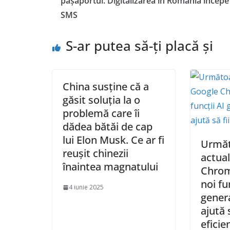
pașaportul. Digitalizarea în România începe
SMS
S-ar putea să-ți placă și
China susține că a
găsit soluția la o
problemă care îi
dădea bătăi de cap
lui Elon Musk. Ce ar fi
Următ
reușit chinezii
actua
înaintea magnatului
Chrom
noi fu
4 iunie 2025
gener
ajută 
eficie