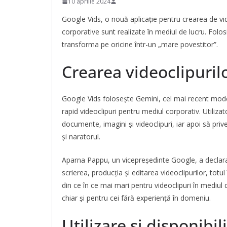
10 aprilie 2024
Google Vids, o nouă aplicație pentru crearea de vi
corporative sunt realizate în mediul de lucru. Folosi
transforma pe oricine într-un „mare povestitor”.
Crearea videoclipuril
Google Vids folosește Gemini, cel mai recent mod
rapid videoclipuri pentru mediul corporativ. Utiliz
documente, imagini și videoclipuri, iar apoi să pr
și naratorul.
Aparna Pappu, un vicepreședinte Google, a declarat
scrierea, producția și editarea videoclipurilor, totu
din ce în ce mai mari pentru videoclipuri în mediul 
chiar și pentru cei fără experiență în domeniu.
Utilizare și disponibil