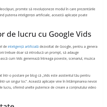
deoclipuri, promite să revoluționeze modul în care prezentările
nd puterea inteligenței artificiale, această aplicație poate
or de lucru cu Google Vids
el de
inteligență artificială
dezvoltat de Google, pentru a genera
atorii trebuie doar să introducă un prompt, să adauge
ivească cum Vids generează întreaga poveste, scenariul, muzica
 într-o postare pe blog că „Vids este asistentul tău pentru
l într-un singur loc”. Această aplicație vine în întâmpinarea nevoii
de lucru, oferind unelte puternice de creare a conținutului video
itate