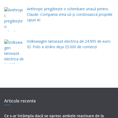
Anthropic pregătește o schimbare uriașă pentru
Claude. Compania vrea să-și construiască propriile
cipuri AI
Volkswagen lansează electrica de 24.995 de euro:
ID. Polo a strâns deja 25.000 de comenzi
Articole recente
Ce s-ar întâmpla dacă se opresc ambele reactoare de la