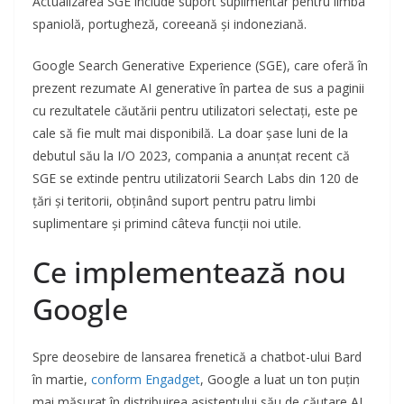
Actualizarea SGE include suport suplimentar pentru limba
spaniolă, portugheză, coreeană și indoneziană.
Google Search Generative Experience (SGE), care oferă în
prezent rezumate AI generative în partea de sus a paginii
cu rezultatele căutării pentru utilizatori selectați, este pe
cale să fie mult mai disponibilă. La doar șase luni de la
debutul său la I/O 2023, compania a anunțat recent că
SGE se extinde pentru utilizatorii Search Labs din 120 de
țări și teritorii, obținând suport pentru patru limbi
suplimentare și primind câteva funcții noi utile.
Ce implementează nou
Google
Spre deosebire de lansarea frenetică a chatbot-ului Bard
în martie,
conform Engadget
, Google a luat un ton puțin
mai măsurat în distribuirea asistentului său de căutare AI.