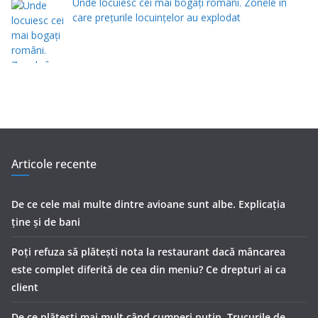
Unde locuiesc cei mai bogați români. Zonele în
care prețurile locuințelor au explodat
Articole recente
De ce cele mai multe dintre avioane sunt albe. Explicația
ține și de bani
Poți refuza să plătești nota la restaurant dacă mâncarea
este complet diferită de cea din meniu? Ce drepturi ai ca
client
De ce plătești mai mult când cumperi puțin. Trucurile de