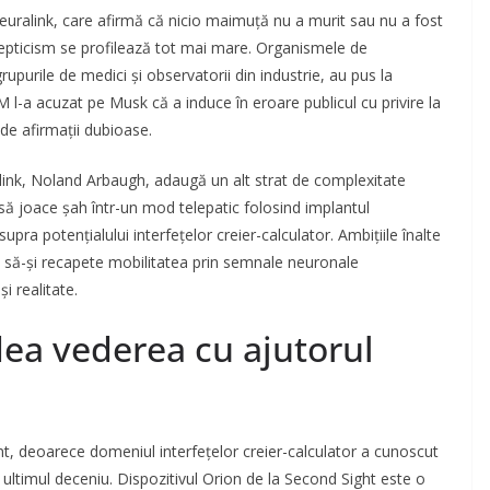
euralink, care afirmă că nicio maimuță nu a murit sau nu a fost
scepticism se profilează tot mai mare. Organismele de
urile de medici și observatorii din industrie, au pus la
l-a acuzat pe Musk că a induce în eroare publicul cu privire la
 de afirmații dubioase.
alink, Noland Arbaugh, adaugă un alt strat de complexitate
 să joace șah într-un mod telepatic folosind implantul
ra potențialului interfețelor creier-calculator. Ambițiile înalte
e să-și recapete mobilitatea prin semnale neuronale
i realitate.
dea vederea cu ajutorul
ent, deoarece domeniul interfețelor creier-calculator a cunoscut
ultimul deceniu. Dispozitivul Orion de la Second Sight este o