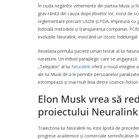
În ciuda negărilor vehemente din partea Musk și N
grav rănită din cauza dispozitivelor lor, norul de 
reglementare precum USDA și FDA, împreună cu grup
îndoială metodele și transparența companiei. PCRM 
evoluțiile Neuralink, invocând un istoric îndelungat
Revelația primului pacient uman testat al lui Neur
narațiunii. Un individ paraplegic care se angajează
„Telepatie” al lui
Neuralink
oferă o nouă imagine asup
ale lui Musk de a le permite persoanelor paralizat
estompează și mai mult linia dintre science-fiction ș
Elon Musk vrea să re
proiectului Neuralink
Traiectoria lui Neuralink nu este lipsită de preced
progrese academice și comerciale semnificative în 