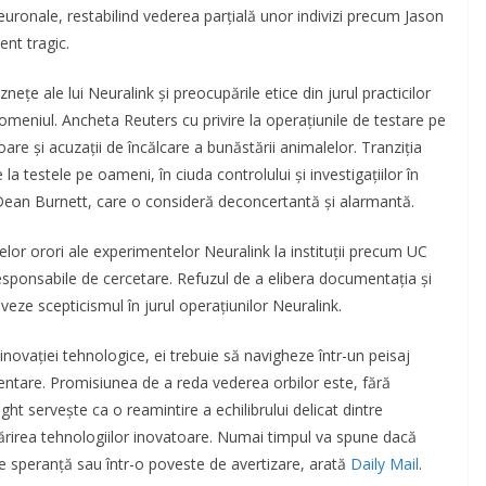
uronale, restabilind vederea parțială unor indivizi precum Jason
ent tragic.
nețe ale lui Neuralink și preocupările etice din jurul practicilor
omeniul. Ancheta Reuters cu privire la operațiunile de testare pe
oare și acuzații de încălcare a bunăstării animalelor. Tranziția
 testele pe oameni, în ciuda controlului și investigațiilor în
Dean Burnett, care o consideră deconcertantă și alarmantă.
or orori ale experimentelor Neuralink la instituții precum UC
responsabile de cercetare. Refuzul de a elibera documentația și
veze scepticismul în jurul operațiunilor Neuralink.
novației tehnologice, ei trebuie să navigheze într-un peisaj
mentare. Promisiunea de a reda vederea orbilor este, fără
ght servește ca o reamintire a echilibrului delicat dintre
urmărirea tehnologiilor inovatoare. Numai timpul va spune dacă
 de speranță sau într-o poveste de avertizare, arată
Daily Mail
.