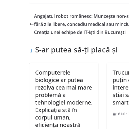
Angajatul robot românesc: Muncește non-s
fără zile libere, concediu medical sau minciu
Creația unei echipe de IT-iști din București
S-ar putea să-ți placă și
Computerele
Trucu
biologice ar putea
puțin
rezolva cea mai mare
intere
problemă a
știai s
tehnologiei moderne.
smart
Explicația stă în
16 iulie
corpul uman,
eficiența noastră