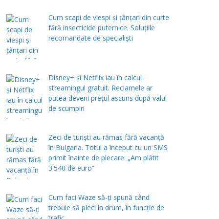
Cum scapi de viespi și țânțari din curte
fără insecticide puternice. Soluțiile
recomandate de specialiști
Disney+ și Netflix iau în calcul
streamingul gratuit. Reclamele ar
putea deveni prețul ascuns după valul
de scumpiri
Zeci de turiști au rămas fără vacanță
în Bulgaria. Totul a început cu un SMS
primit înainte de plecare: „Am plătit
3.540 de euro”
Cum faci Waze să-ți spună când
trebuie să pleci la drum, în funcție de
trafic