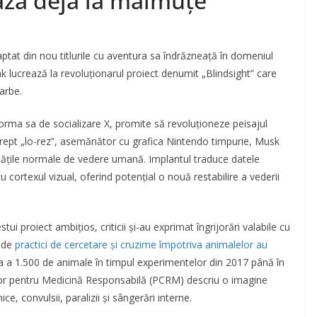
ază deja la maimuțe”
ptat din nou titlurile cu aventura sa îndrăzneață în domeniul
k lucrează la revoluționarul proiect denumit „Blindsight” care
arbe.
orma sa de socializare X, promite să revoluționeze peisajul
l drept „lo-rez”, asemănător cu grafica Nintendo timpurie, Musk
tățile normale de vedere umană. Implantul traduce datele
u cortexul vizual, oferind potențial o nouă restabilire a vederii
tui proiect ambițios, criticii și-au exprimat îngrijorări valabile cu
e de
practici de cercetare și cruzime împotriva animalelor au
a a 1.500 de animale în timpul experimentelor din 2017 până în
or pentru Medicină Responsabilă (PCRM) descriu o imagine
ce, convulsii, paralizii și sângerări interne.