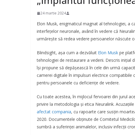
„Implantul funcțione
24 martie 2024
Elon Musk, enigmaticul magnat al tehnologiei, a ca
interfețelor neuronale, având în vedere că Neuralin
urmărește să redea vedere persoanelor născute o
Blindsight, așa cum a dezvăluit
Elon Musk
pe platf
tehnologiei de restaurare a vederii. Descris iniția
își propune să depășească în cele din urmă capaci
camerei digitale în impulsuri electrice compatibile c
pentru persoanele cu deficiențe de vedere.
Cu toate acestea, în mijlocul fervoarei din jurul aces
privire la metodologia și etica Neuralink. Acuzațiil
afectat compania
, cu rapoarte care susțin moarte
2020. Documentele obținute de Comitetul Medicil
sumbră a suferinței animalelor, inclusiv infecții croni