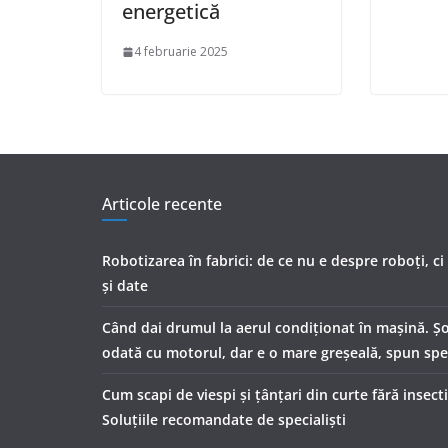
energetică
4 februarie 2025
Articole recente
Robotizarea în fabrici: de ce nu e despre roboți, c
și date
Când dai drumul la aerul condiţionat în maşină. Şof
odată cu motorul, dar e o mare greşeală, spun spec
Cum scapi de viespi și țânțari din curte fără insect
Soluțiile recomandate de specialiști