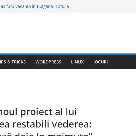
mas fără vacanță în Bulgaria. Totul a
mit înainte de plecare: „Am plătit 3.540
i: de ce nu e despre roboți, ci despre
rul condiţionat în maşină. Şoferii îl
torul, dar e o mare greşeală, spun
 țânțari din curte fără insecticide
recomandate de specialiști
IPS & TRICKS
WORDPRESS
LINUX
JOCURI
u în calcul streamingul gratuit. Reclamele
ul ascuns după valul de scumpiri
oul proiect al lui
ea restabili vederea: