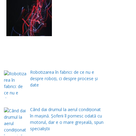
Robotizarea în fabrici: de ce nu e
despre roboți, ci despre procese și
date
Când dai drumul la aerul condiţionat
în maşină. Şoferii îl pornesc odată cu
motorul, dar e o mare greşeală, spun
specialiştii