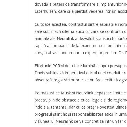
dovadă a puterii de transformare a implanturilor ne
Esterhuizen, care și-a pierdut vederea într-un accid
Cu toate acestea, contrastul dintre aspirațiile îndrăz
sale subliniază dilema etică cu care se confruntă d
animale ale Neuralink a dezvăluit statistici tulburăt
rapidă a companiei de la experimentele pe animale la
curs, a atras condamnarea experților precum Dr. 
Eforturile PCRM de a face lumină asupra presupusel
Davis subliniază imperativul etic al unei conduite 
absența înregistrărilor precise nu fac decât să agra
Pe măsură ce Musk și Neuralink depășesc limitele i
precar, plin de obstacole etice, legale și de regle
îndoială, tentantă, dar cu ce preț? Povestea Blindsi
progresul științific și responsabilitatea etică în 
viziunea lui Neuralink se va concretiza într-un far