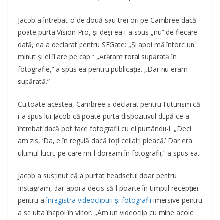
Jacob a întrebat-o de două sau trei ori pe Cambree dacă
poate purta Vision Pro, și deși ea i-a spus „nu” de fiecare
dată, ea a declarat pentru SFGate: „Și apoi mă întorc un
minut și el îl are pe cap.” „Arătam total supărată în
fotografie,” a spus ea pentru publicație. „Dar nu eram
supărată.”
Cu toate acestea, Cambree a declarat pentru Futurism că
i-a spus lui Jacob că poate purta dispozitivul după ce a
întrebat dacă pot face fotografii cu el purtându-l. „Deci
am zis, ‘Da, e în regulă dacă toți ceilalți pleacă.’ Dar era
ultimul lucru pe care mi-l doream în fotografii,” a spus ea.
Jacob a susținut că a purtat headsetul doar pentru
Instagram, dar apoi a decis să-l poarte în timpul recepției
pentru a
înregistra videoclipuri și fotografii
imersive pentru
a se uita înapoi în viitor. „Am un videoclip cu mine acolo