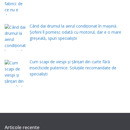
Când dai drumul la aerul condiţionat în maşină.
Şoferii îl pornesc odată cu motorul, dar e o mare
greşeală, spun specialiştii
Cum scapi de viespi și țânțari din curte fără
insecticide puternice. Soluțiile recomandate de
specialiști
Articole recente