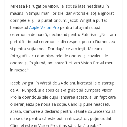
Mireasa l-a rugat pe viitorul ei soț să lase headsetul în
mașină în timpul marii lor zile, dar viitorul ei soț a ignorat
dorințele ei și l-a purtat oricum. Jacob Wright a purtat
headsetul
Apple Vision Pro
pentru fotografii după
ceremonia de nuntă, declarând pentru Futurism: „Nu l-am
purtat în timpul ceremoniei din respect pentru Dumnezeu
și pentru soția mea. Dar după ce am ieșit, făceam
fotografii – cu domnișoarele de onoare și cavalerii de
onoare și, în glumă, am spus: ‘Hei, am Vision Pro-ul meu
în rucsac.’”
Jacob Wright, în vârstă de 24 de ani, lucrează la o startup
de AI, Runpod, și a spus că s-a grăbit să cumpere Vision
Pro la doar două zile după lansarea acestuia, un fapt care
o deranjează pe noua sa soție. Când își pune headsetul
acasă, Cambree a declarat pentru SFGate că „încearcă să
nu se uite pentru că este puțin înfricoșător, puțin ciudat.
Când el este în Vision Pro, îl las să-și facă treaba.”