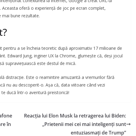
 intenționat conexiunea la internet, Google a creat URL-ul
d. Aceasta oferă o experiență de joc pe ecran complet,
e mai bune rezultate.
t?
it pentru a se încheia teoretic după aproximativ 17 milioane de
ânt. Edward Jung, inginer UX la Chrome, glumește că, deși jocul
 să supraviețuiască este destul de mică.
ă distracție. Este o reamintire amuzantă a vremurilor fără
ncă nu au descoperit-o. Așa că, data viitoare când vezi
ă te ducă într-o aventură preistorică!
dafone
Reacția lui Elon Musk la retragerea lui Biden:
re în
„Prietenii mei cei mai inteligenți sunt
entuziasmați de Trump”