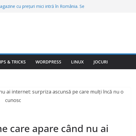
gazine cu prețuri mici intră în România. Se
agazine și se fac angajări
, o porţie de cartofi prăjiţi sau o friptură în
Bran şi Braşov. „Stai să vezi ce chirii sunt”
 care merită să te muți în 2026. Unde găsești
ate a vieții
nte trimit amenzi automat. Abaterile pe care
ră să te oprească poliția
ovitură de 567 de milioane de dolari.
gram vor fi obligate să pună frână
IPS & TRICKS
WORDPRESS
LINUX
JOCURI
e care apare când nu ai