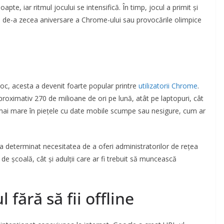
te, iar ritmul jocului se intensifică. În timp, jocul a primit și
ea de-a zecea aniversare a Chrome-ului sau provocările olimpice
joc, acesta a devenit foarte popular printre
utilizatorii Chrome
.
proximativ 270 de milioane de ori pe lună, atât pe laptopuri, cât
a mai mare în piețele cu date mobile scumpe sau nesigure, cum ar
a determinat necesitatea de a oferi administratorilor de rețea
de școală, cât și adulții care ar fi trebuit să muncească
fără să fii offline