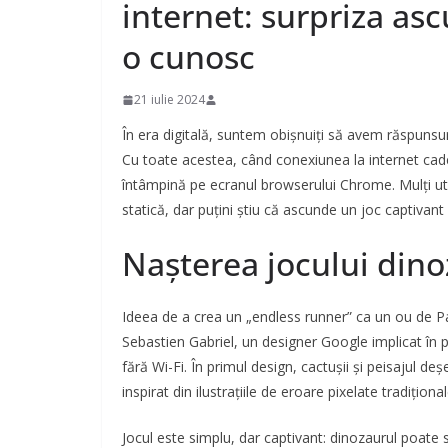
internet: surpriza as
o cunosc
21 iulie 2024
În era digitală, suntem obișnuiți să avem răspunsuri
Cu toate acestea, când conexiunea la internet cade
întâmpină pe ecranul browserului Chrome. Mulți uti
statică, dar puțini știu că ascunde un joc captivan
Nașterea jocului dino
Ideea de a crea un „endless runner” ca un ou de Pa
Sebastien Gabriel, un designer Google implicat în p
fără Wi-Fi. În primul design, cactușii și peisajul deș
inspirat din ilustrațiile de eroare pixelate tradiționa
Jocul este simplu, dar captivant: dinozaurul poate s