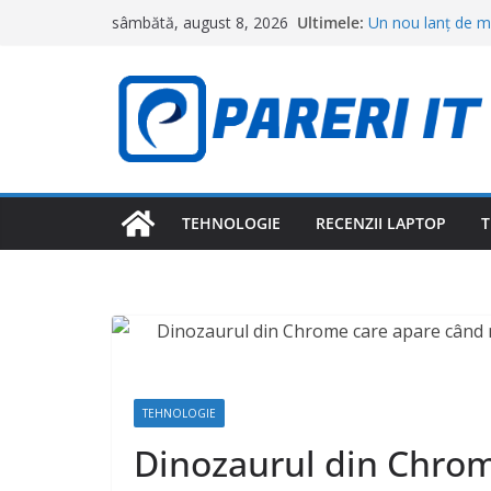
Sari
Ultimele:
Un nou lanț de ma
sâmbătă, august 8, 2026
la
deschid primele m
Cât costă o ciorbă
conținut
restaurantele din 
Topul orașelor în
cea mai bună calit
Camerele intelige
le pot detecta fă
Meta primește o l
Facebook și Insta
TEHNOLOGIE
RECENZII LAPTOP
T
adolescenților
TEHNOLOGIE
Dinozaurul din Chrom