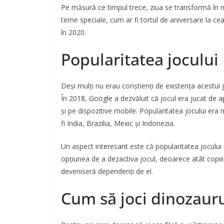
Pe măsură ce timpul trece, ziua se transformă în noap
teme speciale, cum ar fi tortul de aniversare la c
în 2020.
Popularitatea jocului
Deși mulți nu erau conștienți de existența acestui 
În 2018, Google a dezvăluit că jocul era jucat de a
și pe dispozitive mobile. Popularitatea jocului er
fi India, Brazilia, Mexic și Indonezia.
Un aspect interesant este că popularitatea jocului 
opțiunea de a dezactiva jocul, deoarece atât copiii 
deveniseră dependenți de el.
Cum să joci dinozaurul 