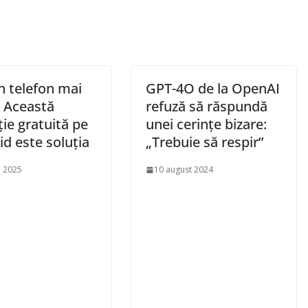
n telefon mai
GPT-4O de la OpenAI
? Această
refuză să răspundă
ție gratuită pe
unei cerințe bizare:
d este soluția
„Trebuie să respir”
e 2025
10 august 2024