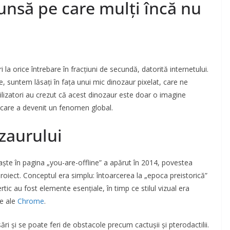
cunsă pe care mulți încă nu
 la orice întrebare în fracțiuni de secundă, datorită internetului.
, suntem lăsați în fața unui mic dinozaur pixelat, care ne
lizatori au crezut că acest dinozaur este doar o imagine
t care a devenit un fenomen global.
zaurului
ște în pagina „you-are-offline” a apărut în 2014, povestea
roiect. Conceptul era simplu: întoarcerea la „epoca preistorică”
ertic au fost elemente esențiale, în timp ce stilul vizual era
le ale
Chrome
.
ări și se poate feri de obstacole precum cactușii și pterodactilii.