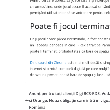
Pentru cei care doresc să joace fără a-și întrerupe
chrome://dino, unde jocul poate fi accesat oricân
permițând utilizatorilor să se antreneze pentru cel
Poate fi jocul termina
Deși jocul poate părea interminabil, a fost constru
ani, aceeași perioadă în care T-Rex a trăit pe Păm
poate fi terminat, probabilitatea ca bara de spațiu
Dinozaurul din Chrome
este mai mult decât o simpl
internet și o mică comoară digitală pe care mulți î
dinozaurul pixelat, apasă bara de spațiu și lasă-l s
Anunț pentru toți clienții Digi RCS-RDS, Vo
și Orange: Noua obligație care intră în vigoa
România