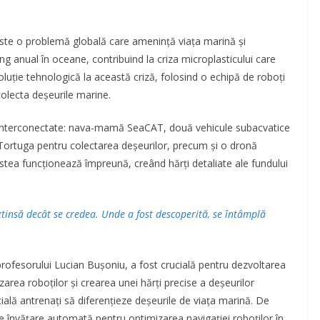
 este o problemă globală care amenință viața marină și
 anual în oceane, contribuind la criza microplasticului care
luție tehnologică la această criză, folosind o echipă de roboți
colecta deșeurile marine.
 interconectate: nava-mamă SeaCAT, două vehicule subacvatice
Tortuga pentru colectarea deșeurilor, precum și o dronă
stea funcționează împreună, creând hărți detaliate ale fundului
xtinsă decât se credea. Unde a fost descoperită, se întâmplă
profesorului Lucian Bușoniu, a fost crucială pentru dezvoltarea
izarea roboților și crearea unei hărți precise a deșeurilor
icială antrenați să diferențieze deșeurile de viața marină. De
învățare automată pentru optimizarea navigației roboților în