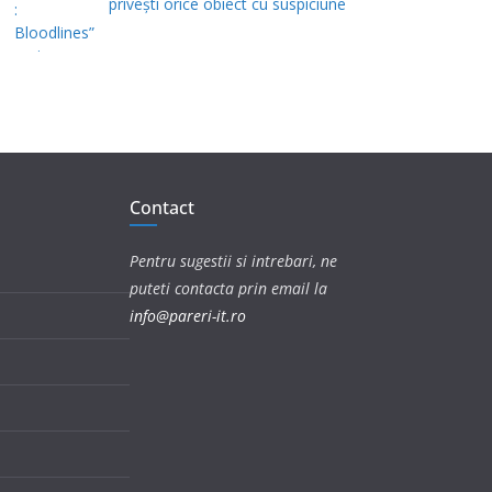
privești orice obiect cu suspiciune
Contact
Pentru sugestii si intrebari, ne
puteti contacta prin email la
info@pareri-it.ro