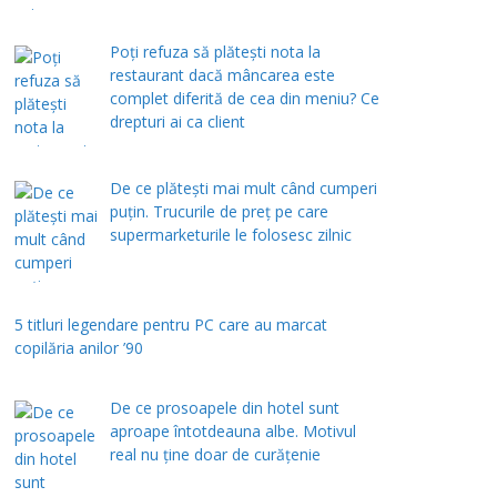
Poți refuza să plătești nota la
restaurant dacă mâncarea este
complet diferită de cea din meniu? Ce
drepturi ai ca client
De ce plătești mai mult când cumperi
puțin. Trucurile de preț pe care
supermarketurile le folosesc zilnic
5 titluri legendare pentru PC care au marcat
copilăria anilor ’90
De ce prosoapele din hotel sunt
aproape întotdeauna albe. Motivul
real nu ține doar de curățenie