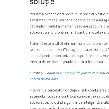
soluție
Poluarea oceanelor cu deșeuri, în special plastic,
sănătatea umană. Milioane de tone de deșeuri ajung
pătrunde în lanțul alimentar. SeaClear propune o so
subacvatici și o dronă aeriană pentru a localiza și 
Sistemul este alcătuit din mai multe componente
telecomandate – MiniTortuga pentru explorare și 
aeriană pentru monitorizarea suprafeței mării. Ace
mării și detectând deșeurile pentru a fi colectate.
Citește și:
Poluarea cu deșeuri de plastic este mai e
pentru prima oară
Intervenția cercetătorilor clujeni, sub conducerea 
sistemului. Echipa a contribuit cu expertiza în local
subacvatice, folosind algoritmi de inteligență artif
asemenea, au fost dezvoltate metode avansate de 