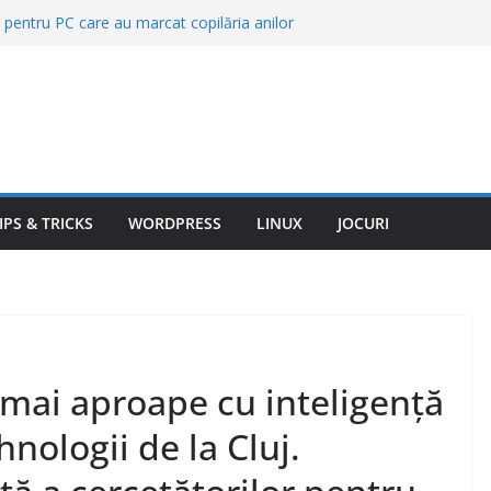
re pentru PC care au marcat copilăria anilor
 de curăţenie pe care nu trebuie să le
 în baie. Te intoxici fără să îţi dai seama
lte dintre avioane sunt albe. Explicația ține
ătești nota la restaurant dacă mâncarea este
de cea din meniu? Ce drepturi ai ca client
i mult când cumperi puțin. Trucurile de preț
eturile le folosesc zilnic
IPS & TRICKS
WORDPRESS
LINUX
JOCURI
 mai aproape cu inteligență
ehnologii de la Cluj.