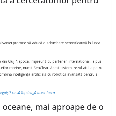
ă a cercetătorilor pentru
silvaniei promite să aducă o schimbare semnificativă în lupta
ă din Cluj-Napoca, împreună cu parteneri internaționali, a pus
rilor marine, numit SeaClear. Acest sistem, rezultatul a patru
ombină inteligența artificială cu robotică avansată pentru a
goiști ca să înțeleagă acest lucru
n oceane, mai aproape de o