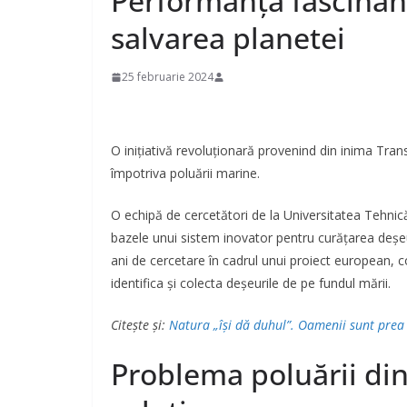
Performanța fascinant
salvarea planetei
25 februarie 2024
O inițiativă revoluționară provenind din inima Tran
împotriva poluării marine.
O echipă de cercetători de la Universitatea Tehnic
bazele unui sistem inovator pentru curățarea deșeu
ani de cercetare în cadrul unui proiect european, c
identifica și colecta deșeurile de pe fundul mării.
Citește și:
Natura „își dă duhul”. Oamenii sunt prea e
Problema poluării di