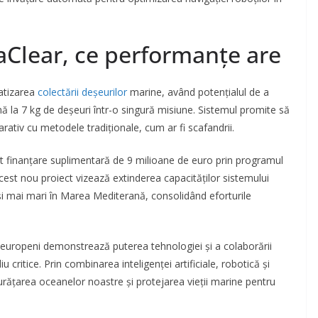
Clear, ce performanțe are
atizarea
colectării deșeurilor
marine, având potențialul de a
ă la 7 kg de deșeuri într-o singură misiune. Sistemul promite să
ativ cu metodele tradiționale, cum ar fi scafandrii.
ut finanțare suplimentară de 9 milioane de euro prin programul
est nou proiect vizează extinderea capacităților sistemului
și mai mari în Marea Mediterană, consolidând eforturile
 lor europeni demonstrează puterea tehnologiei și a colaborării
ritice. Prin combinarea inteligenței artificiale, robotică și
urățarea oceanelor noastre și protejarea vieții marine pentru