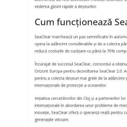
vederea găsirii rapide a deșeurilor.
Cum funcționează Sea
SeaClear marchează un pas semnificativ în autom
opera la adâncimi considerabile și de a colecta pân
reducă costurile de curățare cu până la 70% compar
Încurajat de succesul SeaClear, consorțiul a obțin
Orizont Europa pentru dezvoltarea SeaClear 2.0. Ac
pentru a colecta deșeuri mai grele de la adâncimi 
internaționale de protecție a oceanelor.
Inițiativa cercetătorilor din Cluj și a partenerilor
internaționale în abordarea unor probleme de mediu c
inovație, SeaClear oferă o speranță reală pentru c
generațiile viitoare.