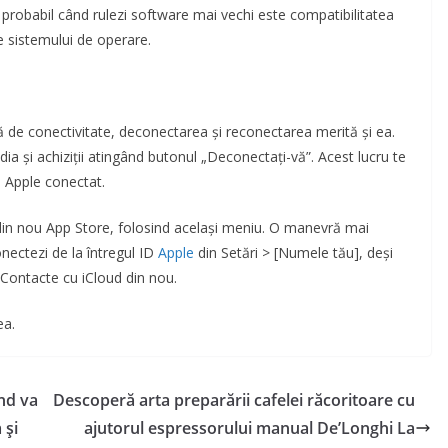
probabil când rulezi software mai vechi este compatibilitatea
le sistemului de operare.
de conectivitate, deconectarea și reconectarea merită și ea.
ia și achiziții atingând butonul „Deconectați-vă”. Acest lucru te
D Apple conectat.
i din nou App Store, folosind același meniu. O manevră mai
onectezi de la întregul ID
Apple
din Setări > [Numele tău], deși
 Contacte cu iCloud din nou.
ea.
nd va
Descoperă arta preparării cafelei răcoritoare cu
 și
ajutorul espressorului manual De’Longhi La