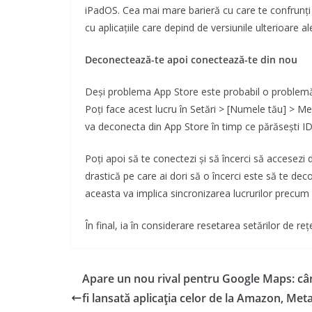
iPadOS. Cea mai mare barieră cu care te confrunți 
cu aplicațiile care depind de versiunile ulterioare a
Deconectează-te apoi conectează-te din nou
Deși problema App Store este probabil o problemă 
Poți face acest lucru în Setări > [Numele tău] > Med
va deconecta din App Store în timp ce părăsești I
Poți apoi să te conectezi și să încerci să accesez
drastică pe care ai dori să o încerci este să te dec
aceasta va implica sincronizarea lucrurilor precum
În final, ia în considerare resetarea setărilor de reț
Apare un nou rival pentru Google Maps: câ
fi lansată aplicația celor de la Amazon, Meta