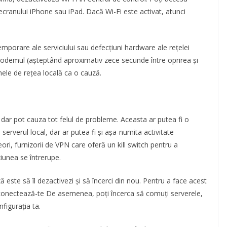
 ecranului iPhone sau iPad. Dacă Wi-Fi este activat, atunci
emporare ale serviciului sau defecțiuni hardware ale rețelei
i modemul (așteptând aproximativ zece secunde între oprirea și
mele de rețea locală ca o cauză.
, dar pot cauza tot felul de probleme. Aceasta ar putea fi o
rverul local, dar ar putea fi și așa-numita activitate
ri, furnizorii de VPN care oferă un kill switch pentru a
xiunea se întrerupe.
ste să îl dezactivezi și să încerci din nou. Pentru a face acest
deconectează-te De asemenea, poți încerca să comuți serverele,
figurația ta.