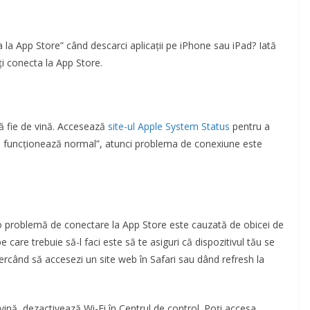
la App Store” când descarci aplicații pe iPhone sau iPad? Iată
ți conecta la App Store.
ă fie de vină. Accesează
site-ul Apple System Status
pentru a
ile funcționează normal”, atunci problema de conexiune este
r o problemă de conectare la App Store este cauzată de obicei de
 care trebuie să-l faci este să te asiguri că dispozitivul tău se
cercând să accesezi un site web în Safari sau dând refresh la
vină, dezactivează Wi-Fi în Centrul de control. Poți accesa