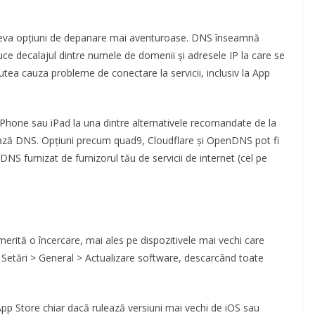
âteva opțiuni de depanare mai aventuroase. DNS înseamnă
e decalajul dintre numele de domenii și adresele IP la care se
utea cauza probleme de conectare la servicii, inclusiv la App
iPhone sau iPad la una dintre alternativele recomandate de la
rează DNS. Opțiuni precum quad9, Cloudflare și OpenDNS pot fi
DNS furnizat de furnizorul tău de servicii de internet (cel pe
erită o încercare, mai ales pe dispozitivele mai vechi care
n Setări > General > Actualizare software, descarcând toate
App Store chiar dacă rulează versiuni mai vechi de iOS sau