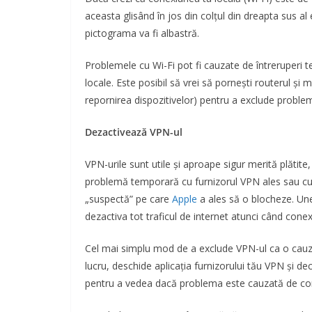
aceasta glisând în jos din colțul din dreapta sus al
pictograma va fi albastră.
Problemele cu Wi-Fi pot fi cauzate de întreruperi t
locale. Este posibil să vrei să pornești routerul ș
repornirea dispozitivelor) pentru a exclude proble
Dezactivează VPN-ul
VPN-urile sunt utile și aproape sigur merită plătite
problemă temporară cu furnizorul VPN ales sau cu se
„suspectă” pe care
Apple
a ales să o blocheze. Uneo
dezactiva tot traficul de internet atunci când cone
Cel mai simplu mod de a exclude VPN-ul ca o cauză e
lucru, deschide aplicația furnizorului tău VPN și 
pentru a vedea dacă problema este cauzată de con