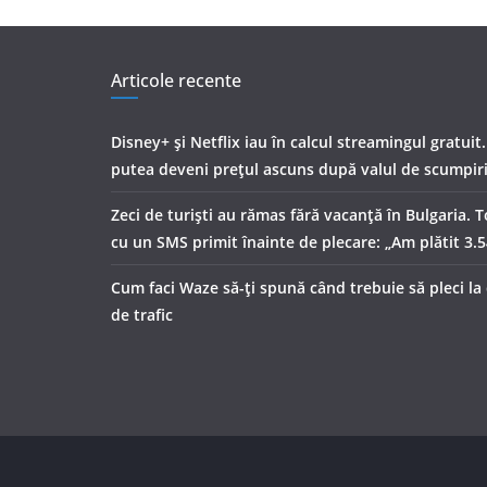
Articole recente
Disney+ și Netflix iau în calcul streamingul gratuit
putea deveni prețul ascuns după valul de scumpir
Zeci de turiști au rămas fără vacanță în Bulgaria. T
cu un SMS primit înainte de plecare: „Am plătit 3.
Cum faci Waze să-ți spună când trebuie să pleci la
de trafic