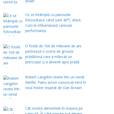
dolari
Ce se întâmplă cu panourile
fotovoltaice când sunt 40°C afară.
Cum le influențează canicula
performanța
O fosilă de 100 de milioane de ani
păstrează o scenă de groază:
prădătorul care a mâncat un
pterozaur și a devenit apoi pradă
Robert Langdon revine într-un serial
Netflix. Patru actori cunoscuți intră în
noul mister inspirat de Dan Brown
Cât rezistă alimentele în mașină pe
caniculă. În câte minute pot deveni