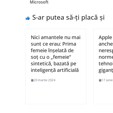
Microsoft
S-ar putea să-ți placă și
Nici amantele nu mai
Apple 
sunt ce erau: Prima
anche
femeie înșelată de
neres
soț cu o „femeie”
norme
sintetică, bazată pe
tehnol
inteligență artificială
giganț
20 martie 2024
17 iuni