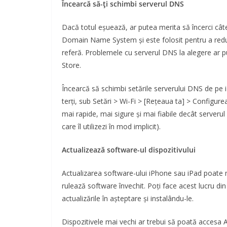
Încearcă să-ți schimbi serverul DNS
Dacă totul eșuează, ar putea merita să încerci c
Domain Name System și este folosit pentru a reduc
referă. Problemele cu serverul DNS la alegere ar p
Store.
Încearcă să schimbi setările serverului DNS de pe 
terți, sub Setări > Wi-Fi > [Rețeaua ta] > Configu
mai rapide, mai sigure și mai fiabile decât serverul 
care îl utilizezi în mod implicit).
Actualizează software-ul dispozitivului
Actualizarea software-ului iPhone sau iPad poate m
rulează software învechit. Poți face acest lucru di
actualizările în așteptare și instalându-le.
Dispozitivele mai vechi ar trebui să poată accesa 