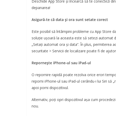
Deschide App Store și încearcă să te conectezi din
depanarea!
Asigură-te că data și ora sunt setate corect
Este posibil să întâmpini probleme cu App Store da
soluție ușoară la aceasta este să setezi automat da
„Setați automat ora și data”. În plus, permiterea acc
securitate > Servicii de localizare poate fi de ajutor
Repornește iPhone-ul sau iPad-ul
O repornire rapidă poate rezolva orice erori tempo
reporni iPhone-ul sau iPad-ul cerându-i lui Siri să 
apoi porni dispozitivul.
Alternativ, poți opri dispozitivul așa cum procedez
nou.