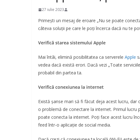
27 iulie 2023
Primești un mesaj de eroare „Nu se poate conecta 
câteva soluții pe care le poți încerca dacă nu te po
Verifică starea sistemului Apple
Mai întâi, elimină posibilitatea ca serverele
Apple
s
vedea dacă există erori. Dacă vezi „Toate servici
probabil din partea ta.
Verifică conexiunea la internet
Există șanse mari să fi făcut deja acest lucru, da
o problemă de conectare la internet. Primul lucru pe
poate conecta la internet. Poți face acest lucru în
feed într-o aplicație de social media.
Dacă crezi că conexiunea ta locală (Wi-Fi) este de 