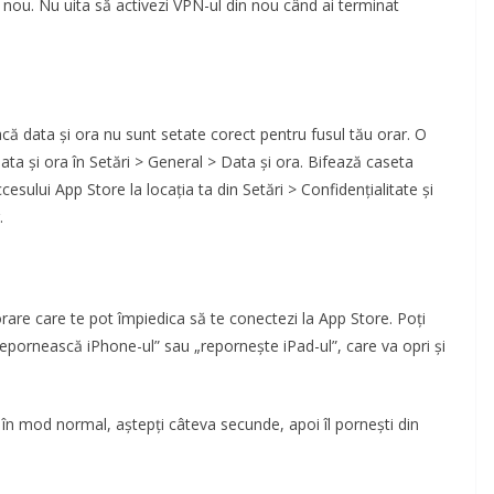
 nou. Nu uita să activezi VPN-ul din nou când ai terminat
că data și ora nu sunt setate corect pentru fusul tău orar. O
ta și ora în Setări > General > Data și ora. Bifează caseta
esului App Store la locația ta din Setări > Confidențialitate și
.
rare care te pot împiedica să te conectezi la App Store. Poți
„repornească iPhone-ul” sau „repornește iPad-ul”, care va opri și
i în mod normal, aștepți câteva secunde, apoi îl pornești din