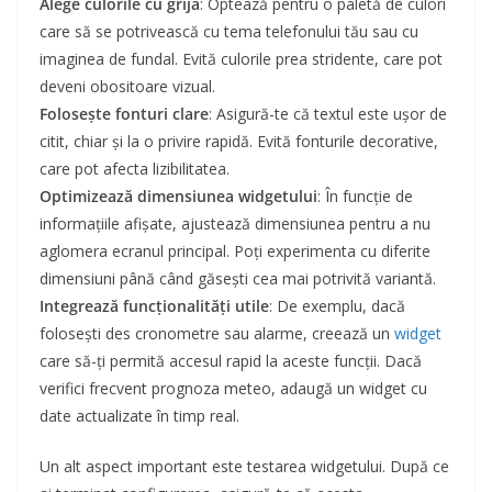
Alege culorile cu grijă
: Optează pentru o paletă de culori
care să se potrivească cu tema telefonului tău sau cu
imaginea de fundal. Evită culorile prea stridente, care pot
deveni obositoare vizual.
Folosește fonturi clare
: Asigură-te că textul este ușor de
citit, chiar și la o privire rapidă. Evită fonturile decorative,
care pot afecta lizibilitatea.
Optimizează dimensiunea widgetului
: În funcție de
informațiile afișate, ajustează dimensiunea pentru a nu
aglomera ecranul principal. Poți experimenta cu diferite
dimensiuni până când găsești cea mai potrivită variantă.
Integrează funcționalități utile
: De exemplu, dacă
folosești des cronometre sau alarme, creează un
widget
care să-ți permită accesul rapid la aceste funcții. Dacă
verifici frecvent prognoza meteo, adaugă un widget cu
date actualizate în timp real.
Un alt aspect important este testarea widgetului. După ce