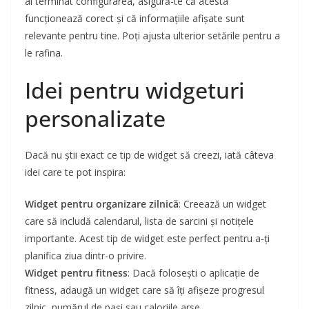
ai terminat configurarea, asigură-te că acesta
funcționează corect și că informațiile afișate sunt
relevante pentru tine. Poți ajusta ulterior setările pentru a
le rafina.
Idei pentru widgeturi
personalizate
Dacă nu știi exact ce tip de widget să creezi, iată câteva
idei care te pot inspira:
Widget pentru organizare zilnică
: Creează un widget
care să includă calendarul, lista de sarcini și notițele
importante. Acest tip de widget este perfect pentru a-ți
planifica ziua dintr-o privire.
Widget pentru fitness
: Dacă folosești o aplicație de
fitness, adaugă un widget care să îți afișeze progresul
zilnic, numărul de pași sau caloriile arse.